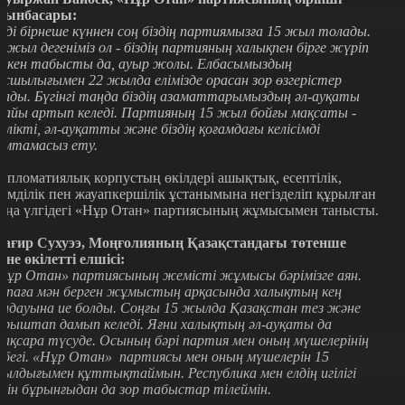
рынбасары:
нді бірнеше күннен соң біздің партиямызға 15 жыл толады.
5 жыл дегеніміз ол - біздің партияның халықпен бірге жүріп
ткен табысты да, ауыр жолы. Елбасымыздың
асшылығымен 22 жылда елімізде орасан зор өзгерістер
олды. Бүгінгі таңда біздің азаматтарымыздың әл-ауқаты
дайы артып келеді. Партияның 15 жыл бойғы мақсаты -
ірлікті, әл-ауқатты және біздің қоғамдағы келісімді
амтамасыз ету.
ипломатиялық корпустың өкілдері ашықтық, есептілік,
иімділік пен жауапкершілік ұстанымына негізделіп құрылған
аңа үлгідегі «Нұр Отан» партиясының жұмысымен танысты.
ағир Сухуээ, Моңғолияның Қазақстандағы төтенше
әне өкілетті елшісі:
Нұр Отан» партиясының жемісті жұмысы бәрімізге аян.
апаға мән берген жұмыстың арқасында халықтың кең
олдауына ие болды. Соңғы 15 жылда Қазақстан тез және
арыштап дамып келеді. Яғни халықтың әл-ауқаты да
ақсара түсуде. Осының бәрі партия мен оның мүшелерінің
ңбегі. «Нұр Отан» партиясы мен оның мүшелерін 15
ылдығымен құттықтаймын. Республика мен елдің игілігі
шін бұрынғыдан да зор табыстар тілеймін.