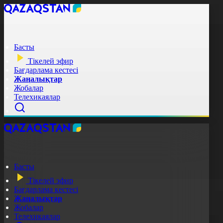
Басты
Тікелей эфир
Бағдарлама кестесі
Жаңалықтар
Жобалар
Телехикаялар
Басты
Тікелей эфир
Бағдарлама кестесі
Жаңалықтар
Жобалар
Телехикаялар