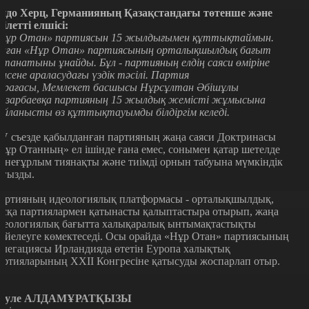
идо Херц, Германияның Қазақстандағы төтенше және
кілетті елшісі:
Нұр Отан» партиясын 15 жылдығымен құттықтаймын.
аған «Нұр Отан» партиясының орталықшылдық бағыт
станатыны ұнайды. Бұл - партияның елдің саяси өміріне
елсене араласудағы үздік тәсілі. Партия
өрағасы, Мемлекет басшысы Нұрсұлтан Әбішұлы
азарбаевқа партияның 15 жылдық жемісті жұмысына
айланысты өз құттықтауымды білдіргім келеді.
V съезде қабылданған партияның жаңа саяси Доктринасы
Нұр Отанның» ел ішінде ғана емес, сонымен қатар шетелде
е неғұрлым тиянақты және тиімді орнын табуына мүмкіндік
уғызды.
артияның идеологиялық платформасы - орталықшылдық,
асқа партиялармен қатынасты қалыптастыра отырып, жаңа
деологиялық бағытта халықаралық ынтымақтастықты
үйелеуге көмектеседі. Осы орайда «Нұр Отан» партиясының
елегациясы Ирландияда өтетін Еуропа халықтық
артияларының ХХІІ Конгресіне қатысуды жоспарлап отыр.
әуле АЛДАМҰРАТҚЫЗЫ