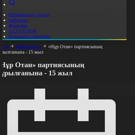
Корпорация туралы
Байланыс
Жарнама
ALTYN QOR
Редакция стандарты
асты
Жаңалықтар
«Нұр Отан» партиясының
ұрылғанына - 15 жыл
«Нұр Отан» партиясының
құрылғанына - 15 жыл