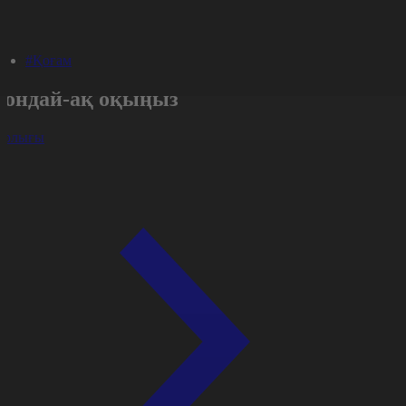
#Қоғам
Сондай-ақ оқыңыз
арлығы