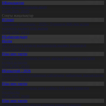
#Жаңалықтар
Әлем жаңалықтарына шолу
05.08.2026, 20:05
Соңғы жаңалықтар
#Спорт
«Болашақ ойындары - 2026»: Турнирде 800-ден астам
волонтер қызмет етіп жатыр
05.08.2026, 20:12
#Хабарландыру
#Білім
ЖОО-ға түсу кезінде волонтерлік қызмет ескеріледі
05.08.2026, 20:11
#Заң мен тәртіп
Ақтөбеде 10 миллион теңгені заңсыз айналымға енгізген
күдікті ұсталды
05.08.2026, 20:10
#Құрылтай - 2026
Құрылтай депутаттарының сайлауына дайындық пысықталды
05.08.2026, 20:10
#Заң мен тәртіп
Рақымшылық туралы заңға сәйкес 620 адам түрмеден
босатылды
05.08.2026, 20:09
#Заң мен тәртіп
Тойда теріс пікір айтқан тұрғын қамауға алынды