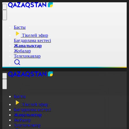
Басты
Тікелей эфир
Бағдарлама кестесі
Жаңалықтар
Жобалар
Телехикаялар
Басты
Тікелей эфир
Бағдарлама кестесі
Жаңалықтар
Жобалар
Телехикаялар