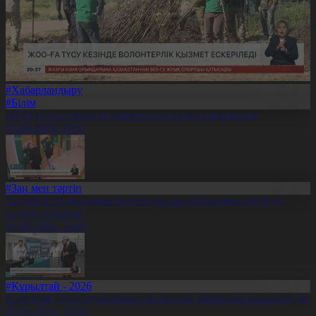
#Хабарландыру
#Білім
ЖОО-ға түсу кезінде волонтерлік қызмет ескеріледі
05.08.2026, 20:11
#Заң мен тәртіп
Ақтөбеде 10 миллион теңгені заңсыз айналымға енгізген
күдікті ұсталды
05.08.2026, 20:10
#Құрылтай - 2026
Құрылтай депутаттарының сайлауына дайындық пысықталды
05.08.2026, 20:10