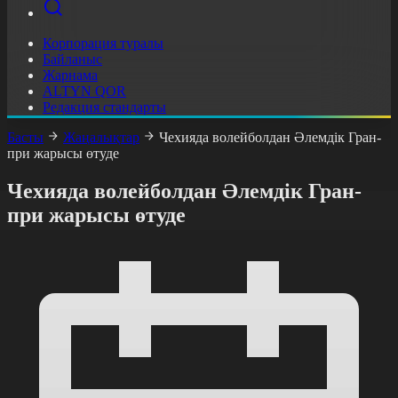
Корпорация туралы
Байланыс
Жарнама
ALTYN QOR
Редакция стандарты
Басты
Жаңалықтар
Чехияда волейболдан Әлемдік Гран-
при жарысы өтуде
Чехияда волейболдан Әлемдік Гран-
при жарысы өтуде