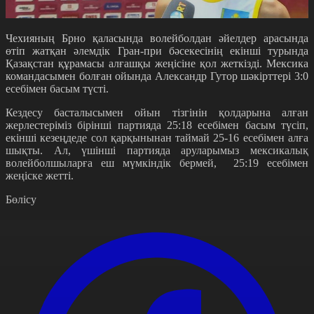
Чехияның Брно қаласында волейболдан әйелдер арасында
өтіп жатқан әлемдік Гран-при бәсекесінің екінші турында
Қазақстан құрамасы алғашқы жеңісіне қол жеткізді. Мексика
командасымен болған ойында Александр Гутор шәкірттері 3:0
есебімен басым түсті.
Кездесу басталысымен ойын тізгінін қолдарына алған
жерлестеріміз бірінші партияда 25:18 есебімен басым түсіп,
екінші кезеңдеде сол қарқынынан таймай 25-16 есебімен алға
шықты. Ал, үшінші партияда аруларымыз мексикалық
волейболшыларға еш мүмкіндік бермей, 25:19 есебімен
жеңіске жетті.
Бөлісу