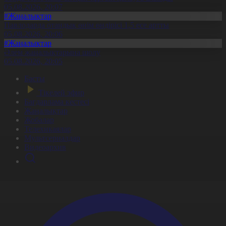
05.08.2026, 20:07
#Жаңалықтар
Павлодарда отандық өнім өндірісі 1,5 есе артты
05.08.2026, 20:06
#Жаңалықтар
Әлем жаңалықтарына шолу
05.08.2026, 20:05
Басты
Тікелей эфир
Бағдарлама кестесі
Жаңалықтар
Жобалар
Телехикаялар
Мультсериалдар
Видеоархив