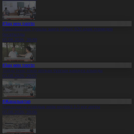
#Заң мен тәртіп
Рақымшылық туралы заңға сәйкес 620 адам түрмеден
босатылды
05.08.2026, 20:09
#Заң мен тәртіп
Тойда теріс пікір айтқан тұрғын қамауға алынды
05.08.2026, 20:07
#Жаңалықтар
Павлодарда отандық өнім өндірісі 1,5 есе артты
05.08.2026, 20:06