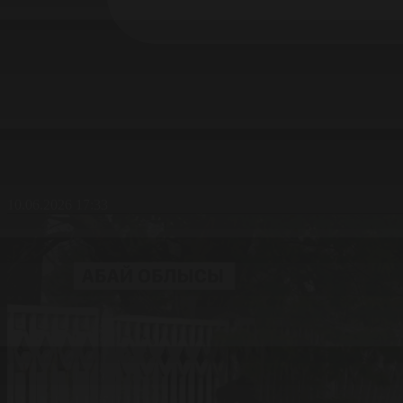
10.06.2026 17:33