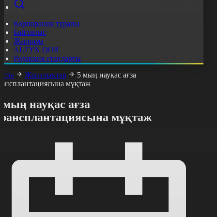
Корпорация туралы
Байланыс
Жарнама
ALTYN QOR
Редакция стандарты
асты
Жаңалықтар
5 мың науқас ағза
рансплантациясына мұқтаж
 мың науқас ағза
трансплантациясына мұқтаж