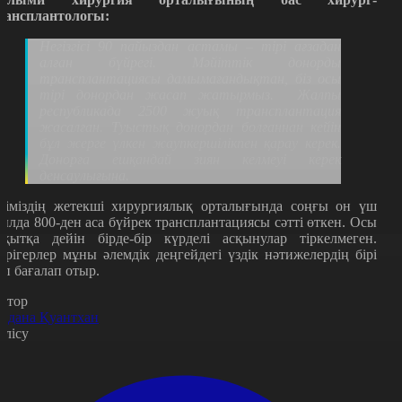
рансплантологы:
Негізгісі 90 пайыздан астамы – тірі ағзадан
алған бүйрегі. Мәйіттік донорды
трансплантациясы дамымағандықтан, біз осы
тірі донордан жасап жатырмыз.
Жалпы
республикада 2500 жуық трансплантация
жасалған. Туыстық донордан болғаннан кейін
бұл жерге үлкен жаупкершілікпен қарау керек.
Донорға ешқандай зиян келмеуі керек
денсаулығына.
ліміздің жетекші хирургиялық орталығында соңғы он үш
ылда 800-ден аса бүйрек трансплантациясы сәтті өткен. Осы
ақытқа дейін бірде-бір күрделі асқынулар тіркелмеген.
әрігерлер мұны әлемдік деңгейдегі үздік нәтижелердің бірі
еп бағалап отыр.
втор
йдана Қуантхан
өлісу