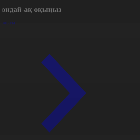
Сондай-ақ оқыңыз
арлығы