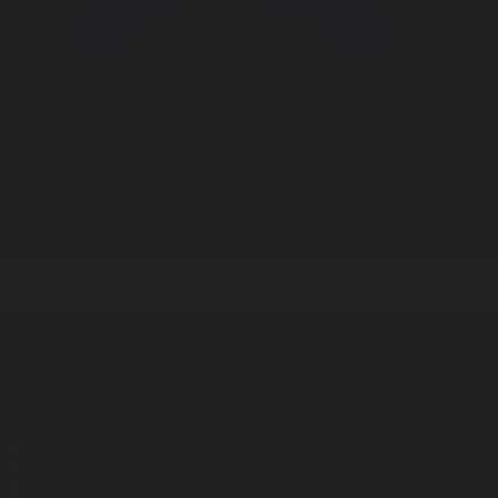
Корпорация туралы
Байланыс
Дистрибуция