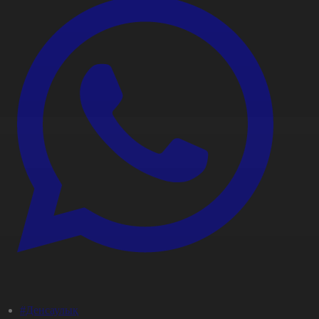
#Денсаулық