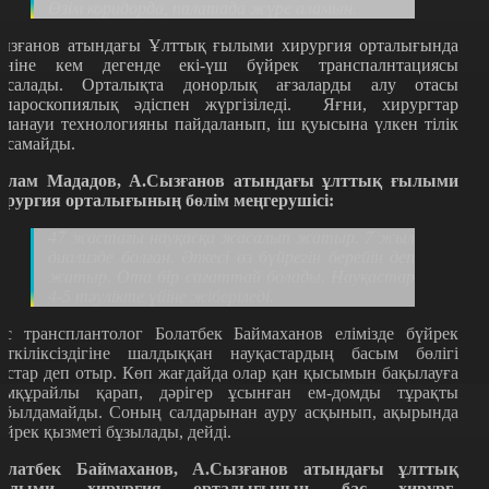
Өзім коридорда, палатада жүре аламын.
ызғанов атындағы Ұлттық ғылыми хирургия орталығында
үніне кем дегенде екі-үш бүйрек транспалнтациясы
асалады. Орталықта донорлық ағзаларды алу отасы
апароскопиялық әдіспен жүргізіледі.
Яғни, хирургтар
аманауи технологияны пайдаланып, іш қуысына үлкен тілік
асамайды.
слам Мададов, А.Сызғанов атындағы ұлттық ғылыми
ирургия орталығының бөлім меңгерушісі:
47 жастағы науқасқа жасалып жатыр. 7 жыл
диализде болған. Әпкесі өз бүйрегін берейін деп
жатыр. Ота бір сағаттай болады. Науқастар
4-5 тәулікте үйіне жіберіледі.
ас трансплантолог Болатбек Баймаханов елімізде бүйрек
еткіліксіздігіне шалдыққан науқастардың басым бөлігі
астар деп отыр. Көп жағдайда олар қан қысымын бақылауға
емқұрайлы қарап, дәрігер ұсынған ем-домды тұрақты
абылдамайды. Соның салдарынан ауру асқынып, ақырында
үйрек қызметі бұзылады, дейді.
олатбек Баймаханов, А.Сызғанов атындағы ұлттық
ылыми хирургия орталығының бас хирург-