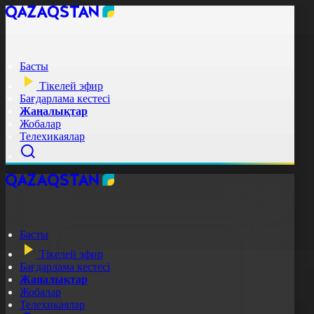
Басты
Тікелей эфир
Бағдарлама кестесі
Жаңалықтар
Жобалар
Телехикаялар
Басты
Тікелей эфир
Бағдарлама кестесі
Жаңалықтар
Жобалар
Телехикаялар