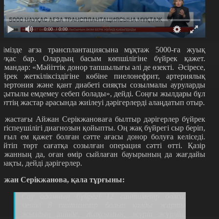
0:00
/ 0:00
лімізде ағза трансплантациясына мұқтаж 5000-ға жуық
ауқас бар. Олардың басым көпшілігіне бүйрек қажет.
амандар:
«
Мәйіттік донор тапшылығы әлі де өзекті. Әсіресе,
үйрек жеткіліксіздігіне көбіне пиелонефрит, артериялық
ипертония және қант диабеті сияқты созылмалы ауруларды
ақытылы емдемеу себеп болады
»,
дейді. Соңғы жылдары бұл
ерттің жастар арасында жиілеуі дәрігерлерді алаңдатып отыр.
1 жастағы Айжан Серікжановаға былтыр дәрігерлер бүйрек
етіспеушілігі диагнозын қойыпты. Оң жақ бүйрегі сыр беріп,
ұғыл ем қажет болған сәтте ағасы донор болуға келіседі.
өйтіп төрт сағатқа созылған операция сәтті өтті. Қазір
йжанның да, оған өмір сыйлаған бауырының да жағдайы
ұрақты, дейді дәрігерлер.
йжан Серікжанова, қала тұрғыны:
Сау адамның бүйрегі 12 сантиметр болса,
менікі 8 сантиметр болып қалды жарты
жылдың ішінде. Жақсымын, жүріп жүрмін.