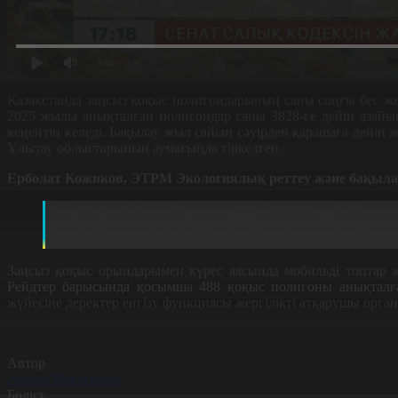
0:00
/ 0:00
Қазақстанда заңсыз қоқыс полигондарының саны соңғы бес ж
2025 жылы анықталған полигондар саны 3828-ге дейін азайып
кеңейтіп келеді. Бақылау жыл сайын сәуірден қарашаға дейін
Ұлытау облыстарының аумағында тіркелген.
Ерболат Кожиков, ЭТРМ Экологиялық реттеу және бақылау
Бақылау тиімділігін арттыру үшін министрлік Ұлттық
мекенді қамтыса, 2024 жылға қарай қамтылған аума
және Баянауыл ұлттық паркі мен Бурабай ұлттық пар
Заңсыз қоқыс орындарымен күрес аясында мобильді топтар 
Рейдтер барысында қосымша 488 қоқыс полигоны анықталға
жүйесіне деректер енгізу функциясы жергілікті атқарушы органд
Автор
Айнұр Маратқызы
Бөлісу