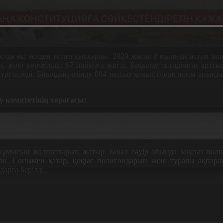
ылда екі еседен астам қысқарды. 2020 жылы 8 мыңнан астам за
, жою көрсеткіші 97 пайызға жетті. Бақылау тиімділігін арт
 жүргізіледі. Биылдың өзінде 884 заңсыз қоқыс полигионы анықт
 комитетінің төрағасы:
 компаниямен бірлесіп, ғарыштық мониторингтің қамту аймағы
қтар саны 46-ға дейін артты.
Бақылау республикалық маңызы б
кі сияқты ерекше қорғалатын табиғи аумақтарды қамтиды.
жұмысын жалғастырып жатыр. Биыл сәуір айында заңсыз поли
н. Сонымен қатар, қоқыс полигондарын жою туралы ақпара
арға берілді.