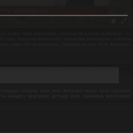
ңсыз қоқыс орны анықталып, олардың 66 пайызы жойылған. Ал
тыру үшін Экология министрлігі ғарыштық мониторинг аумағын
алып, оның 196-сы жойылған. Олардың ең көбі Абай, Қостанай,
н үнемі кеңейтіп келеді. 2018 жылы мониторинг 16 елді
ар қалаларды, облыс орталықтарын, ірі елді мекендерді
гондарды анықтау және жою жөніндегі жедел штаб құрылды.
тты жаңарту жеделдігін арттыру үшін ғарыштық мониторинг