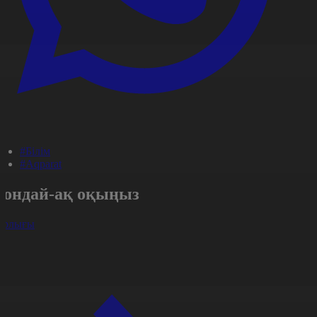
#Білім
#Aqparat
Сондай-ақ оқыңыз
арлығы