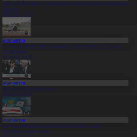
лматы облысында 22 мыңнан аса тұрғын тазалық жұмысына
тсалысты
6.08.2026, 20:20
Жаңалықтар
станада жолаушы мінген ұшқышсыз әуе кемесі алғаш рет
уеге көтерілді
6.08.2026, 20:19
Жаңалықтар
лем жаңалықтарына шолу
6.08.2026, 20:14
Жаңалықтар
етелдік сарапшылар: Құрылтай сайлауы – саяси
аңғырудың жаңа кезеңі
6.08.2026, 20:12