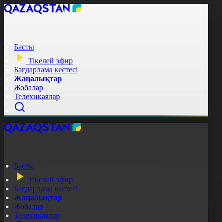
Басты
Тікелей эфир
Бағдарлама кестесі
Жаңалықтар
Жобалар
Телехикаялар
Басты
Тікелей эфир
Бағдарлама кестесі
Жаңалықтар
Жобалар
Телехикаялар