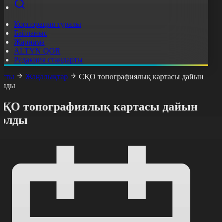
Корпорация туралы
Байланыс
Жарнама
ALTYN QOR
Редакция стандарты
асты
Жаңалықтар
СҚО топографиялық картасы дайын
олды
СҚО топографиялық картасы дайын
болды