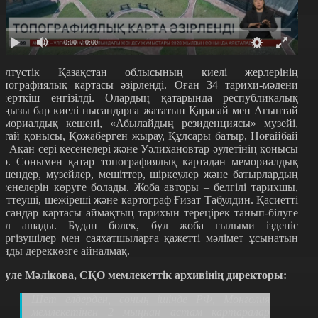
0:00
/ 0:00
олтүстік Қазақстан облысының киелі жерлерінің
опографиялық картасы әзірленді. Оған 34 тарихи-мәдени
скерткіш енгізілді. Олардың қатарында республикалық
аңызы бар киелі нысандарға жататын Қарасай мен Ағынтай
емориалдық кешені,
«
Абылайдың резиденциясы
»
музейі,
отай қонысы, Қожаберген жырау, Құлсары батыр, Ноғайбай
и, Ақан сері кесенелері және Уәлихановтар әулетінің қонысы
ар. Сонымен қатар топографиялық картадан мемориалдық
ешендер, музейлер, мешіттер, шіркеулер және батырлардың
есенелерін көруге болады. Жоба авторы – белгілі тарихшы,
ерттеуші, шежіреші және картограф Ғизат Табулдин. Қасиетті
ысандар картасы аймақтың тарихын тереңірек танып-білуге
ол ашады. Бұдан бөлек, бұл жоба ғылыми ізденіс
үргізушілер мен саяхатшыларға қажетті мәлімет ұсынатын
ұнды дереккөзге айналмақ.
әуле Мәлікова, СҚО мемлекеттік архивінің директоры:
Шет елдерден, соның ішінде РФ, Монғолия
мемлекетінен 2 мыңнан астам картаралар