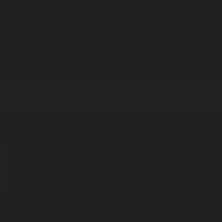
Корпорация туралы
Байланыс
Дистрибуция
Жарнама
Редакция стандарты