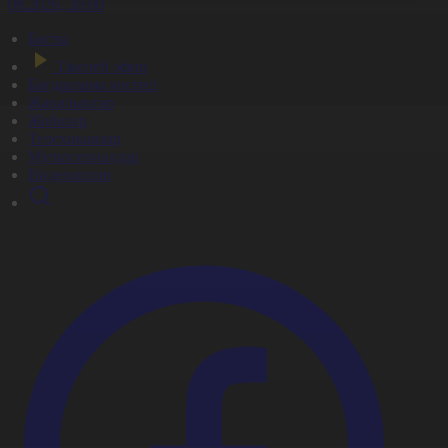
6.08.2026, 20:00
Басты
Тікелей эфир
Бағдарлама кестесі
Жаңалықтар
Жобалар
Телехикаялар
Мультсериалдар
Видеоархив