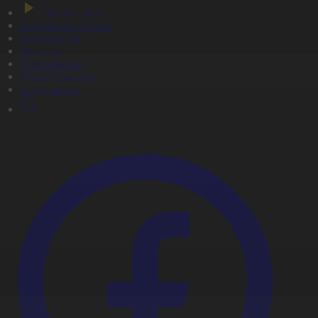
Тікелей эфир
Бағдарлама кестесі
Жаңалықтар
Жобалар
Телехикаялар
Мультсериалдар
Видеоархив