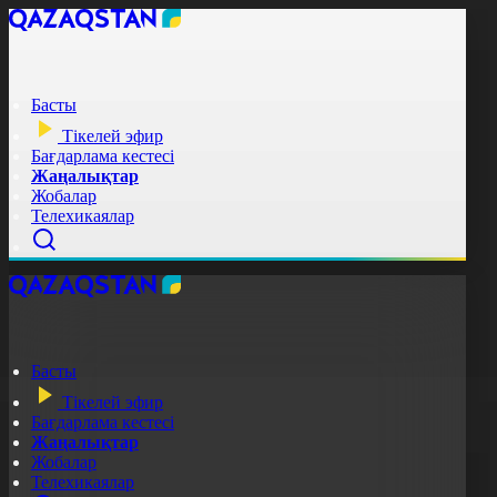
Басты
Тікелей эфир
Бағдарлама кестесі
Жаңалықтар
Жобалар
Телехикаялар
Басты
Тікелей эфир
Бағдарлама кестесі
Жаңалықтар
Жобалар
Телехикаялар