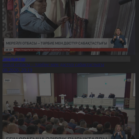
Жаңалықтар
ерейлі отбасы – тәрбие мен дәстүр сабақтастығы
7.08.2026, 20:19