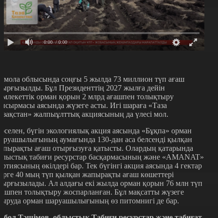
0:00
/ 0:00
қмола облысында соңғы 5 жылда 73 миллион түп ағаш
тырғызылды. Бұл Президенттің 2027 жылға дейін
емлекеттік орман қорын 2 млрд ағашпен толықтыру
апсырмасы аясында жүзеге асты. Игі шараға «Таза
азақстан» жалпыұлттық акциясының да үлесі мол.
әселен, бүгін экологиялық акция аясында «Бұқпа» орман
аруашылығының аумағында 130-дан аса белсенді қылқан
апырақты ағаш отырғызуға қатысты. Олардың қатарында
блыстық табиғи ресурстар басқармасының және «AMANAT»
артиясының өкілдері бар. Тек бүгінгі акция аясында 4 гектар
ерге 40 мың түп қылқан жапырақты ағаш көшеттері
тырғызылады. Ал алдағы екі жылда орман қорын 76 млн түп
ғашпен толықтыру жоспарланған. Бұл мақсатты жүзеге
сыруда орман шаруашылығының өз питомнигі де бар.
рбол Тәшімов, облыстық Табиғи ресурстар және табиғат