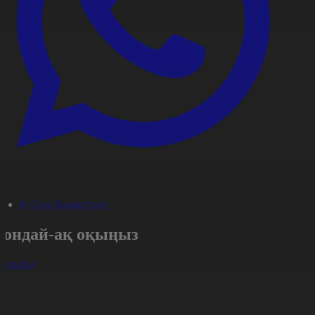
#«Таза Қазақстан»
Сондай-ақ оқыңыз
арлығы