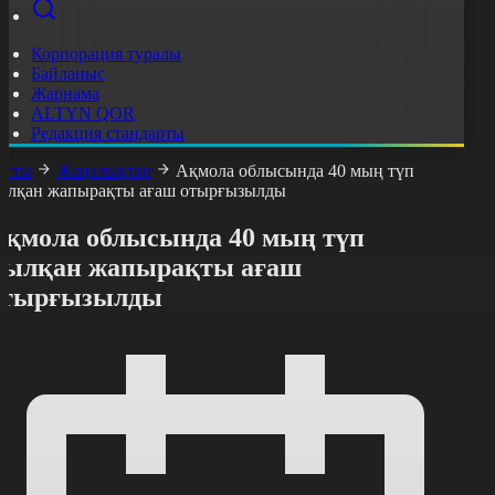
Корпорация туралы
Байланыс
Жарнама
ALTYN QOR
Редакция стандарты
асты
Жаңалықтар
Ақмола облысында 40 мың түп
ылқан жапырақты ағаш отырғызылды
Ақмола облысында 40 мың түп
қылқан жапырақты ағаш
отырғызылды