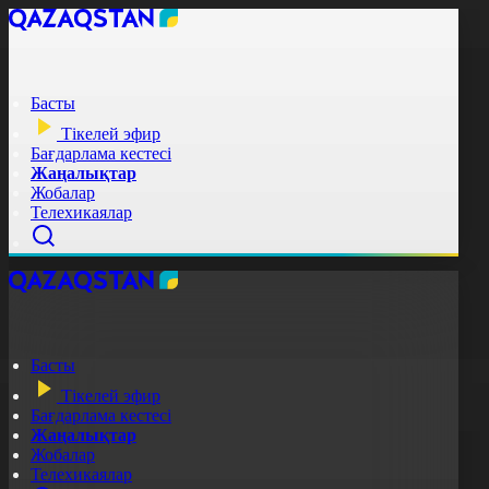
Басты
Тікелей эфир
Бағдарлама кестесі
Жаңалықтар
Жобалар
Телехикаялар
Басты
Тікелей эфир
Бағдарлама кестесі
Жаңалықтар
Жобалар
Телехикаялар