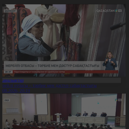
Жаңалықтар
ерейлі отбасы – тәрбие мен дәстүр сабақтастығы
7.08.2026, 20:19