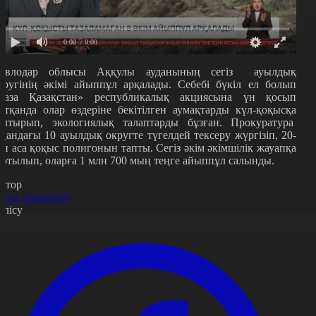
0:00
/ 0:00
авлодар облысы Аққулы ауданының сегіз ауылдық
кругінің әкімі айыппұл арқалады. Себебі бүкіл ел болып
Таза Қазақстан» республикалық акциясына үн қосып
атқанда олар өздеріне бекітілген аумақтарды күл-қоқысқа
олтырып, экологиялық талаптарды бұзған. Прокуратура
удандағы 10 ауылдық округте түгелдей тексеру жүргізіп, 20-
ан аса қоқыс полигонын тапты. Сегіз әкім әкімшілік жауапқа
артылып, оларға 1 млн 700 мың теңге айыппұл салынды.
втор
олат Аманбаев
өлісу