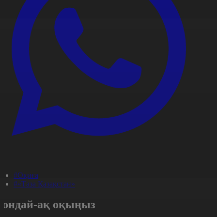
#Оқиға
#«Таза Қазақстан»
Сондай-ақ оқыңыз