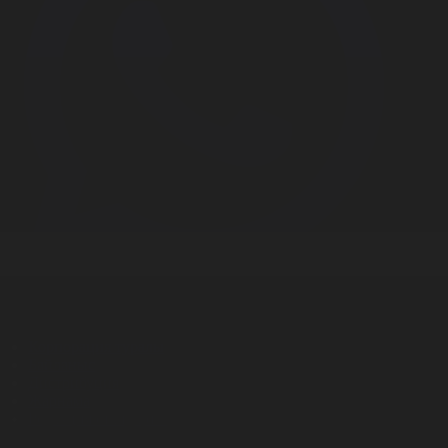
Корпорация туралы
Байланыс
Дистрибуция
Жарнама
Редакция стандарты