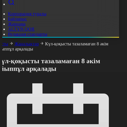
Корпорация туралы
Байланыс
Жарнама
ALTYN QOR
Редакция стандарты
асты
Жаңалықтар
Күл-қоқысты тазаламаған 8 әкім
йыппұл арқалады
Күл-қоқысты тазаламаған 8 әкім
айыппұл арқалады