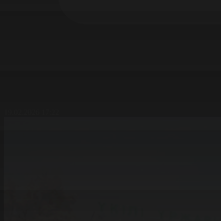
19.02.2026 17:22