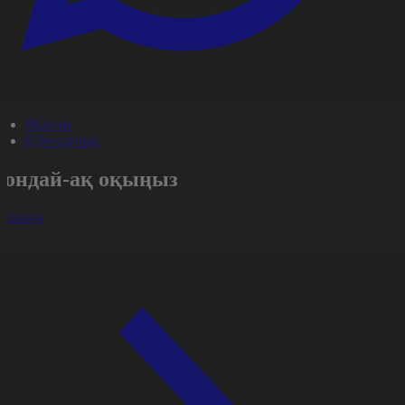
#Қоғам
#Денсаулық
Сондай-ақ оқыңыз
арлығы