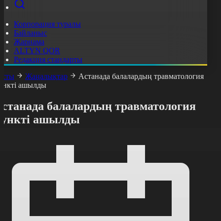
Корпорация туралы
Байланыс
Жарнама
ALTYN QOR
Редакция стандарты
асты
Жаңалықтар
Астанада балалардың травматология
ункті ашылды
Астанада балалардың травматология
пункті ашылды