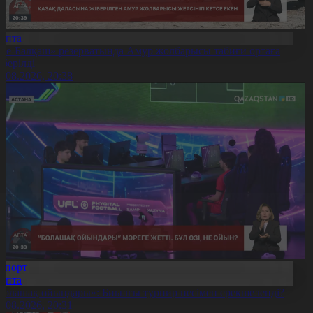
Апта
Іле-Балқаш» резерватында Амур жолбарысы табиғи ортаға
іберілді
9.08.2026, 20:38
Спорт
Апта
Болашақ ойындары»: Биылғы турнир несімен ерекшеленді?
9.08.2026, 20:31