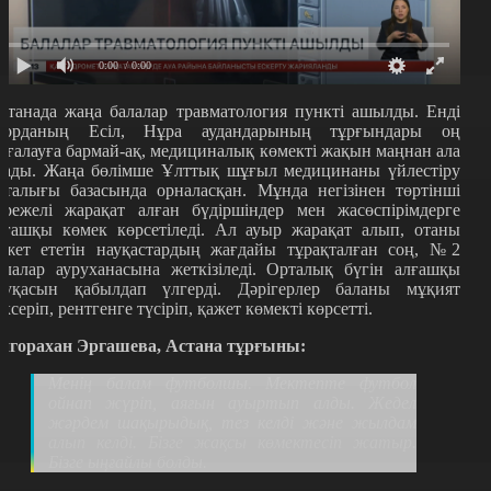
0:00
/ 0:00
станада жаңа балалар травматология пункті ашылды. Енді
лорданың Есіл, Нұра аудандарының тұрғындары оң
ағалауға бармай-ақ, медициналық көмекті жақын маңнан ала
лады. Жаңа бөлімше Ұлттық шұғыл медицинаны үйлестіру
рталығы базасында орналасқан. Мұнда негізінен төртінші
әрежелі жарақат алған бүдіршіндер мен жасөспірімдерге
лғашқы көмек көрсетіледі. Ал ауыр жарақат алып, отаны
ажет ететін науқастардың жағдайы тұрақталған соң, №2
алалар ауруханасына жеткізіледі. Орталық бүгін алғашқы
ауқасын қабылдап үлгерді. Дәрігерлер баланы мұқият
ексеріп, рентгенге түсіріп, қажет көмекті көрсетті.
игорахан Эргашева, Астана тұрғыны:
Менің балам футболшы. Мектепте футбол
ойнап жүріп, аяғын ауыртып алды. Жедел
жәрдем шақырыдық, тез келді және жылдам
алып келді. Бізге жақсы көмектесіп жатыр.
Бізге ыңғайлы болды.