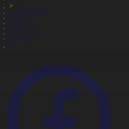
Тікелей эфир
Бағдарлама кестесі
Жаңалықтар
Жобалар
Телехикаялар
Мультсериалдар
Видеоархив