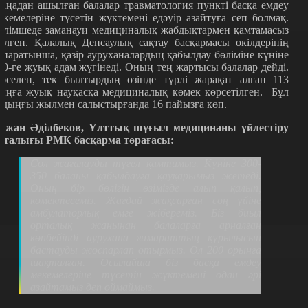
аңадан ашылған балалар травматология пункті басқа емдеу
екемелеріне түсетін жүктемені едәуір азайтуға сеп болмақ.
өлімшеде заманауи медициналық жабдықтармен қамтамасыз
тілген. Қалалық Денсаулық сақтау басқармасы өкілдерінің
қпаратынша, қазір ауруханалардың қабылдау бөліміне күніне
00-ге жуық адам жүгінеді. Оның тең жартысы балалар дейді.
әселен, тек былтырдың өзінде түрлі жарақат алған 113
ыңға жуық науқасқа медициналық көмек көрсетілген. Бұл
лдыңғы жылмен салыстырғанда 16 пайызға көп.
ржан Әділбеков, Ұлттық шұғыл медицинаны үйлестіру
рталығы РМК басқарма төрағасы:
Сол жағалауды түгел қамтимыз. Күніне 300-
350 баланы қабылдауға қауқарымыз жетеді.
Оның бір бөлігін өзімізде алып қалып,
көмектесеміз. Жағдай жақсарған соң үйіне
амбулаторлық емге жібереміз. Біз биыл
орталық жанынан балаларға арналған
көпбейінді аурухана ғимараттың құрылысын
бастауды жоспарлап отырмыз. Ол 200 орынға
шақталған. Осылайша біз басқа емдеу
мекемелеріне түсетін жүктемені одан әрі
азайтамыз деп оймаймыз.