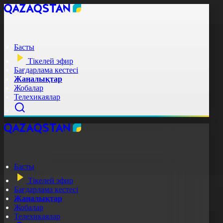
Басты
Тікелей эфир
Бағдарлама кестесі
Жаңалықтар
Жобалар
Телехикаялар
Басты
Тікелей эфир
Бағдарлама кестесі
Жаңалықтар
Жобалар
Телехикаялар