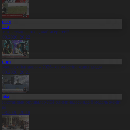
Қоғам
Апта
птап ыстық егінге қалай әсер етті?
9.08.2026, 20:22
Спорт
Болашақ ойындары – 2026» өз мәресіне жақындады
8.08.2026, 20:21
Білім
азақстандық оқушылар ЖИ олимпиадасында 8 медаль жеңіп
лды
8.08.2026, 20:18