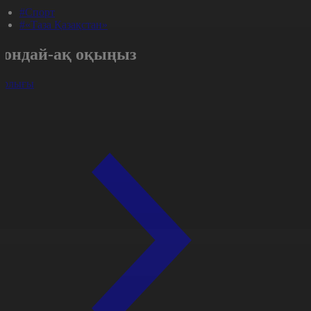
#Спорт
#«Таза Қазақстан»
Сондай-ақ оқыңыз
арлығы