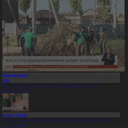
Хабарландыру
Білім
ОО-ға түсу кезінде волонтерлік қызмет ескеріледі
5.08.2026, 20:11
Заң мен тәртіп
қтөбеде 10 миллион теңгені заңсыз айналымға енгізген
үдікті ұсталды