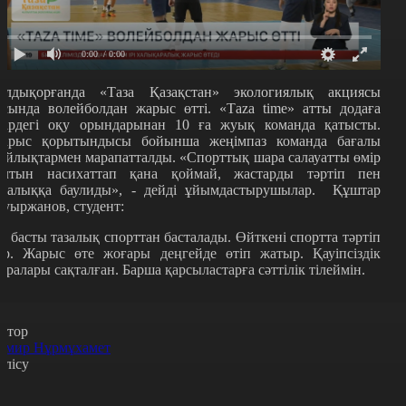
0:00
/ 0:00
алдықорғанда
«
Таза Қазақстан
»
экологиялық акциясы
ясында волейболдан жарыс өтті.
«
Таza time
»
атты додаға
ңірдегі оқу орындарынан 10 ға жуық команда қатысты.
арыс қорытындысы бойынша жеңімпаз команда бағалы
ыйлықтармен марапатталды. «Спорттық шара салауатты өмір
алтын насихаттап қана қоймай, жастарды тәртіп пен
азалыққа баулиды», - дейді ұйымдастырушылар. Құштар
ауыржанов, студент:
ң басты тазалық спорттан басталады. Өйткені спортта тәртіп
ар. Жарыс өте жоғары деңгейде өтіп жатыр. Қауіпсіздік
аралары сақталған. Барша қарсыластарға сәттілік тілеймін.
втор
амир Нұрмұхамет
өлісу