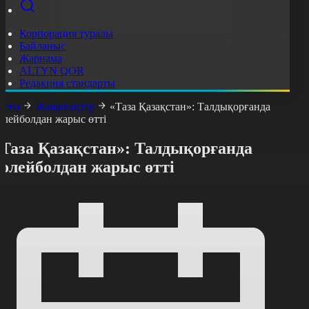
Корпорация туралы
Байланыс
Жарнама
ALTYN QOR
Редакция стандарты
асты
Жаңалықтар
«Таза Қазақстан»: Талдықорғанда
олейболдан жарыс өтті
«Таза Қазақстан»: Талдықорғанда
волейболдан жарыс өтті