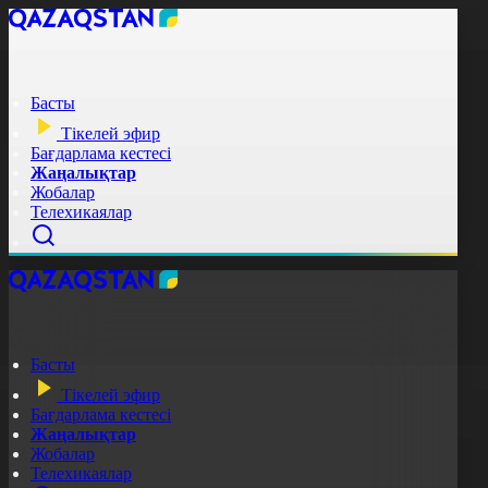
Басты
Тікелей эфир
Бағдарлама кестесі
Жаңалықтар
Жобалар
Телехикаялар
Басты
Тікелей эфир
Бағдарлама кестесі
Жаңалықтар
Жобалар
Телехикаялар