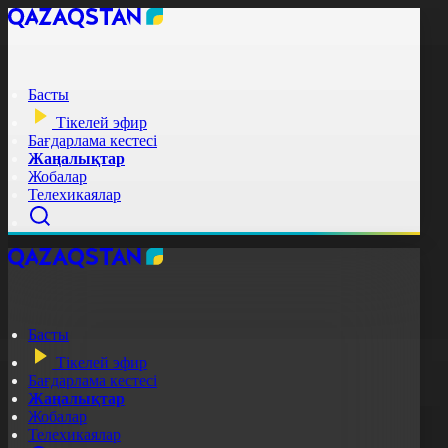
Басты
Тікелей эфир
Бағдарлама кестесі
Жаңалықтар
Жобалар
Телехикаялар
Басты
Тікелей эфир
Бағдарлама кестесі
Жаңалықтар
Жобалар
Телехикаялар