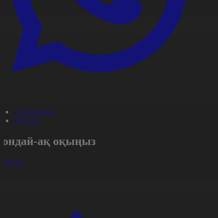
#Экономика
#Қоғам
Сондай-ақ оқыңыз
арлығы