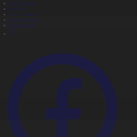
Жаңалықтар
Жобалар
Телехикаялар
Мультсериалдар
Видеоархив