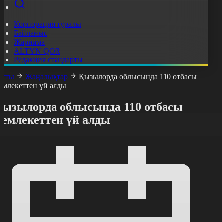
Корпорация туралы
Байланыс
Жарнама
ALTYN QOR
Редакция стандарты
асты
Жаңалықтар
Қызылорда облысында 110 отбасы
емлекеттен үй алды
Қызылорда облысында 110 отбасы
мемлекеттен үй алды