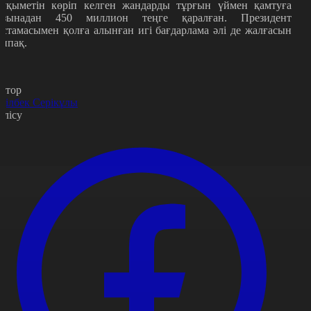
ауқыметін көріп келген жандарды тұрғын үймен қамтуға
азынадан 450 миллион теңге қаралған. Президент
астамасымен қолға алынған игі бағдарлама әлі де жалғасын
аппақ.
втор
ділбек Серікұлы
өлісу