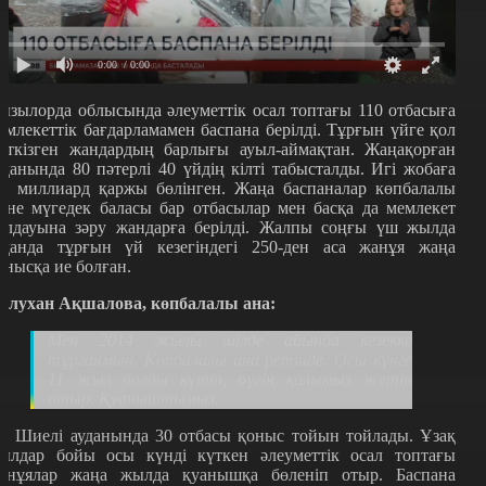
0:00
/ 0:00
ызылорда облысында әлеуметтік осал топтағы 110 отбасыға
емлекеттік бағдарламамен баспана берілді. Тұрғын үйге қол
еткізген жандардың барлығы ауыл-аймақтан. Жаңақорған
уданында 80 пәтерлі 40 үйдің кілті табысталды. Игі жобаға
,5 миллиард қаржы бөлінген. Жаңа баспаналар көпбалалы
әне мүгедек баласы бар отбасылар мен басқа да мемлекет
олдауына зәру жандарға берілді. Жалпы соңғы үш жылда
уданда тұрғын үй кезегіндегі 250-ден аса жанұя жаңа
онысқа ие болған.
ұлухан Ақшалова, көпбалалы ана:
Мен 2014 жылы шілде айында кезекке
тұрғанмын. Көпбалалы ана ретінде. Осы күнге
11 жыл болды күтіп, бүгін қолымыз жетіп
отыр. Қуаныштымыз.
л Шиелі ауданында 30 отбасы қоныс тойын тойлады. Ұзақ
ылдар бойы осы күнді күткен әлеуметтік осал топтағы
анұялар жаңа жылда қуанышқа бөленіп отыр. Баспана