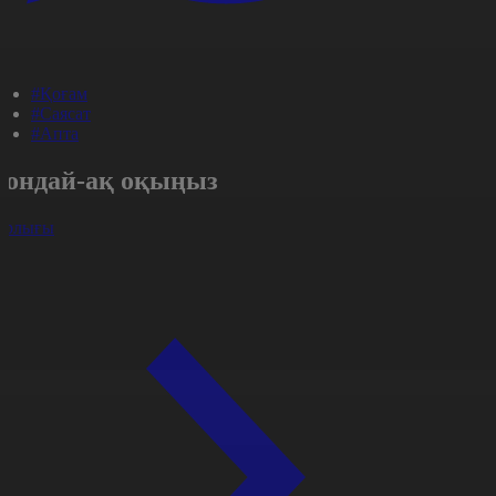
#Қоғам
#Саясат
#Апта
Сондай-ақ оқыңыз
арлығы