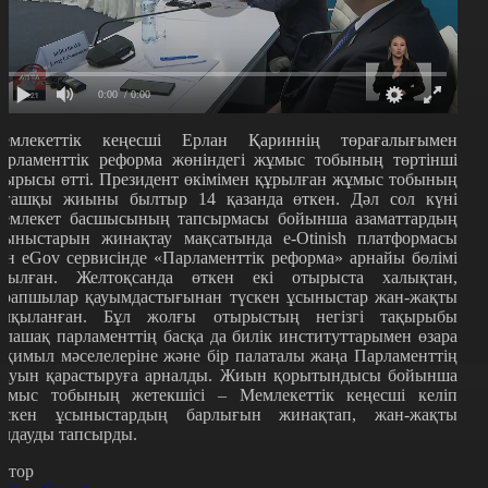
0:00
/ 0:00
емлекеттік кеңесші Ерлан Қариннің төрағалығымен
арламенттік реформа жөніндегі жұмыс тобының төртінші
тырысы өтті. Президент өкімімен құрылған жұмыс тобының
лғашқы жиыны былтыр 14 қазанда өткен. Дәл сол күні
емлекет басшысының тапсырмасы бойынша азаматтардың
сыныстарын жинақтау мақсатында e-Otinish платформасы
ен eGov сервисінде «Парламенттік реформа» арнайы бөлімі
шылған.
Желтоқсанда
өткен екі отырыста халықтан,
арапшылар қауымдастығынан түскен ұсыныстар жан-жақты
алқыланған. Бұл жолғы отырыстың негізгі тақырыбы
олашақ
парламенттің
басқа да билік институттарымен өзара
с-қимыл мәселелеріне және
бір
палаталы жаңа Парламенттің
тауын қарастыруға арналды. Жиын қорытындысы бойынша
ұмыс тобының жетекшісі – Мемлекеттік кеңесші келіп
үскен ұсыныстардың барлығын жинақтап, жан-жақты
алдауды тапсырды.
втор