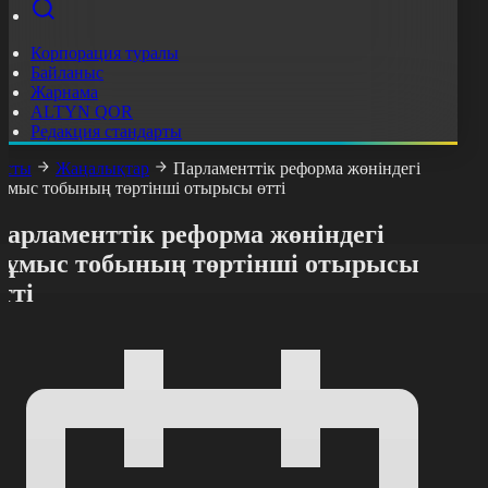
Корпорация туралы
Байланыс
Жарнама
ALTYN QOR
Редакция стандарты
асты
Жаңалықтар
Парламенттік реформа жөніндегі
ұмыс тобының төртінші отырысы өтті
Парламенттік реформа жөніндегі
жұмыс тобының төртінші отырысы
тті