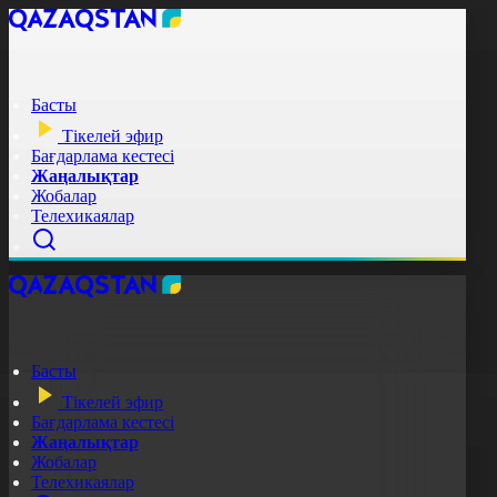
Басты
Тікелей эфир
Бағдарлама кестесі
Жаңалықтар
Жобалар
Телехикаялар
Басты
Тікелей эфир
Бағдарлама кестесі
Жаңалықтар
Жобалар
Телехикаялар