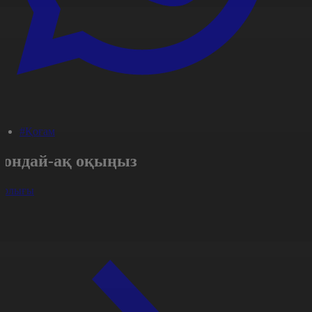
#Қоғам
Сондай-ақ оқыңыз
арлығы