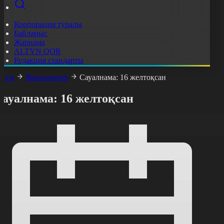
Корпорация туралы
Байланыс
Жарнама
ALTYN QOR
Редакция стандарты
асты
Жаңалықтар
Сауалнама: 16 желтоқсан
Сауалнама: 16 желтоқсан