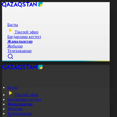
Басты
Тікелей эфир
Бағдарлама кестесі
Жаңалықтар
Жобалар
Телехикаялар
Басты
Тікелей эфир
Бағдарлама кестесі
Жаңалықтар
Жобалар
Телехикаялар