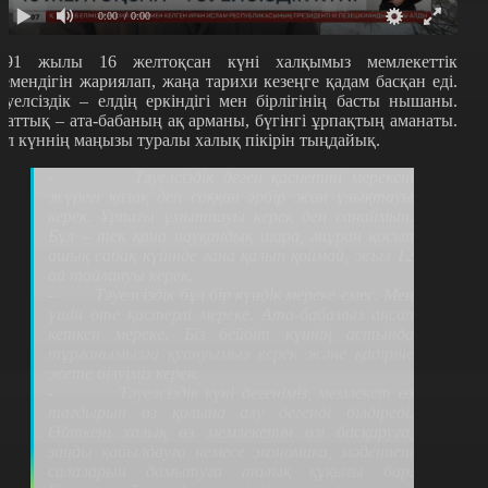
0:00
/ 0:00
991 жылы 16 желтоқсан күні халқымыз мемлекеттік
гемендігін жариялап, жаңа тарихи кезеңге қадам басқан еді.
әуелсіздік – елдің еркіндігі мен бірлігінің басты нышаны.
заттық – ата-бабаның ақ арманы, бүгінгі ұрпақтың аманаты.
ұл күннің маңызы туралы халық пікірін тыңдайық.
- Тәуелсіздік деген қасиетті мерекені
жүрегі қазақ деп соққан әрбір жан ұлықтауы
керек. Ұрпағы ұмытпауы керек деп санаймын.
Бұл – тек қана науқандық шара, әнұран қосып
ашық сабақ күйінде ғана қалып қоймай, жыл 12
ай тойлануы керек.
- Тәуелсіздік бұл бір күндік мереке емес. Мен
үшін өте қастерлі мереке. Ата-бабамыз аңсап
кеткен мереке. Біз бейбіт күннің астында
тұрғанымызға қуануымыз керек және қадіріне
жете білуіміз керек.
- Тәуелсіздік күні дегеніміз, мемлекет өз
тағдырын өз қолына алу дегенді білдіреді.
Өйткені халық өз мемлекетін өзі басқаруға,
заңды қабылдауға немесе экономика, мәдениет
салаларын дамытуға толық құқығы бар.