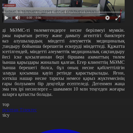
0:00
/ 0:00
нді МӘМС-ті төлемегендерге несие берілмеуі мүмкін.
аржы нарығын реттеу және дамыту агенттігі банктерге
арыз алушылардың міндетті әлеуметтік медициналық
ақтандыру бойынша берешегін ескеруді міндеттеді. Құжатта
өрсетілгендей, міндетті әлеуметтік медициналық сақтандыру
үйесі іске қосылғаннан бері біршама азаматтың төлем
ойынша қарыздары жиналып қалған. Егер клиенттің МӘМС
ойынша берешегі болса, бұл оның несие қабілеттілігін
ағалауда қосымша қауіп ретінде қарастырылады. Яғни,
өрсеткіш нашар несие тарихы немесе қарыз жүктемесінің
оғары болуымен бір деңгейде есептеледі. Дегенмен жаңа
орма тек ірі несиелерге – шамамен 10 млн теңгеден жоғары
омаларға қатысты болады.
втор
ұрсұлтан Тілектес
өлісу