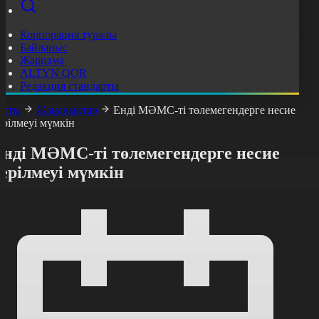
Корпорация туралы
Байланыс
Жарнама
ALTYN QOR
Редакция стандарты
асты
Жаңалықтар
Енді МӘМС-ті төлемегендерге несие
ерілмеуі мүмкін
Енді МӘМС-ті төлемегендерге несие
ерілмеуі мүмкін