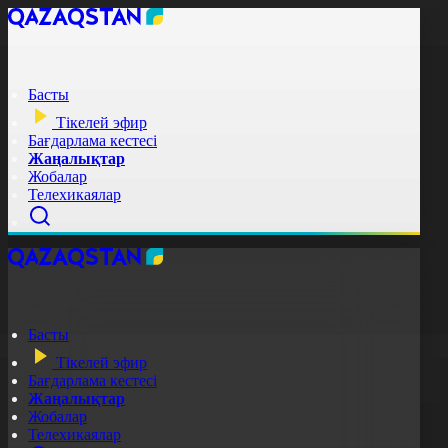
Басты
Тікелей эфир
Бағдарлама кестесі
Жаңалықтар
Жобалар
Телехикаялар
Басты
Тікелей эфир
Бағдарлама кестесі
Жаңалықтар
Жобалар
Телехикаялар