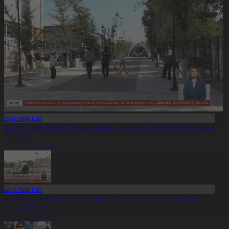
Жаңалықтар
лматы облысында 22 мыңнан аса тұрғын тазалық жұмысына
тсалысты
6.08.2026, 20:20
Жаңалықтар
станада жолаушы мінген ұшқышсыз әуе кемесі алғаш рет
уеге көтерілді
6.08.2026, 20:19