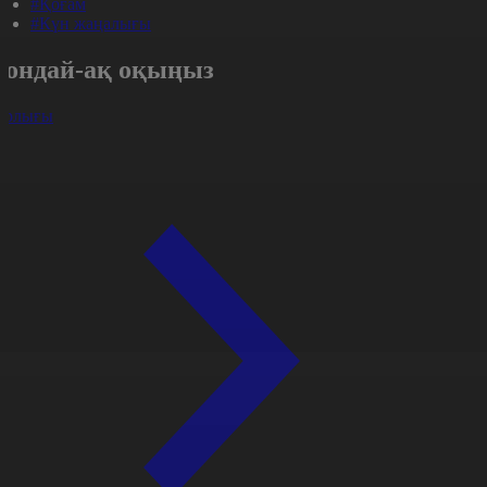
#Қоғам
#Күн жаңалығы
Сондай-ақ оқыңыз
арлығы