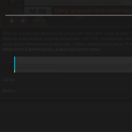
0:00
/ 0:00
Шығыс Қазақстан облысында алғаш рет дәстүрлі садақ атудан 
Жастар арасындағы доданы облыстық «ALTAI» телеарнасы және
жәдігерлер көпшілікке ұсынылды. Сайыс қорытындысында Ұла
Абдуләзиз Берікболұлы, жарысқа қатысушы:
Әрине жарыста қобалжу болады. Мысалы, мықты қарсы
жоқ, нәтиже жоқ. Жарыста жартылай финалда бәріміз
үшінші орын алдым.
Автор
Олжас Керейхан
Бөлісу