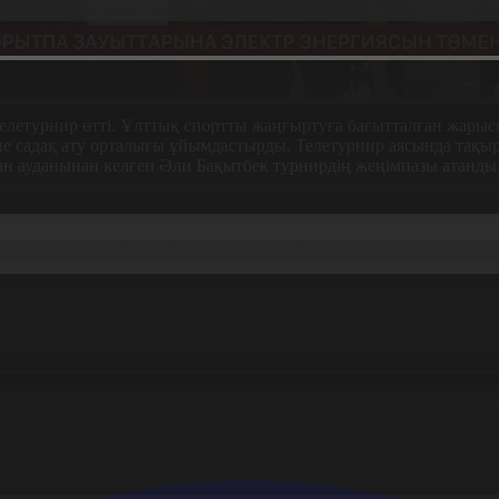
телетурнир өтті. Ұлттық спортты жаңғыртуға бағытталған жары
 садақ ату орталығы ұйымдастырды. Телетурнир аясында тақыр
н ауданынан келген Әли Бақытбек турнирдің жеңімпазы атанды
ластар түскен кезде өзің өте қорқынышты сезімде боласың. Бі
 тұрған кезде маған өте қиын болды. Қолым шынымен айтқанда 