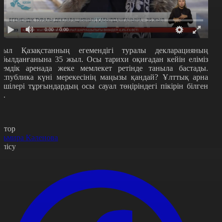
0:00
/ 0:00
иыл Қазақстанның егемендігі туралы декларацияның
абылданғанына 35 жыл. Осы тарихи оқиғадан кейін еліміз
лемдік аренада жеке мемлекет ретінде таныла бастады.
еспублика күні мерекесінің маңызы қандай? Ұлттық арна
ілшілері тұрғындардың осы сауал төңіріндегі пікірін білген
ді.
втор
льмира Кәленова
өлісу