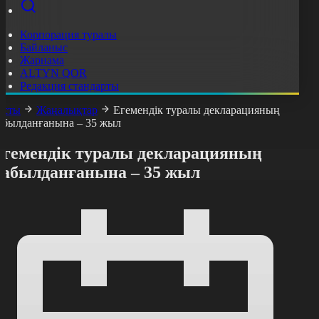
Корпорация туралы
Байланыс
Жарнама
ALTYN QOR
Редакция стандарты
асты
Жаңалықтар
Егемендік туралы декларацияның
абылданғанына – 35 жыл
Егемендік туралы декларацияның
қабылданғанына – 35 жыл