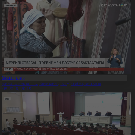
Жаңалықтар
ерейлі отбасы – тәрбие мен дәстүр сабақтастығы
7.08.2026, 20:19