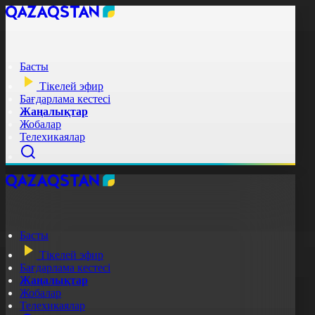
Басты
Тікелей эфир
Бағдарлама кестесі
Жаңалықтар
Жобалар
Телехикаялар
Басты
Тікелей эфир
Бағдарлама кестесі
Жаңалықтар
Жобалар
Телехикаялар