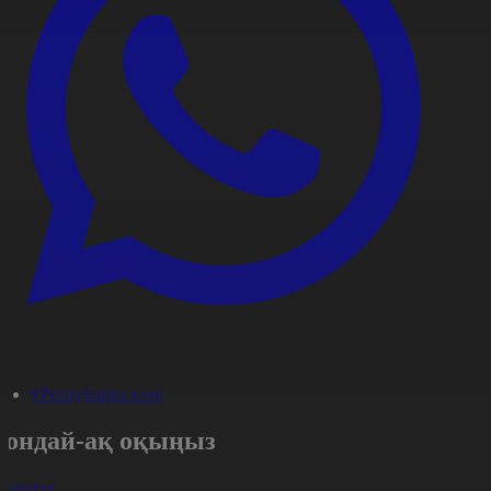
#Республика күні
Сондай-ақ оқыңыз
арлығы