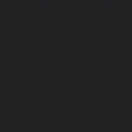
Корпорация туралы
Байланыс
Дистрибуция
Жарнама
Редакция стандарты