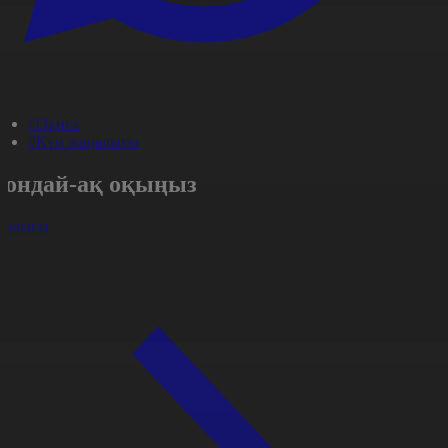
#Оқиға
#Күн жаңалығы
Сондай-ақ оқыңыз
арлығы