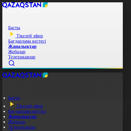
Басты
Тікелей эфир
Бағдарлама кестесі
Жаңалықтар
Жобалар
Телехикаялар
Басты
Тікелей эфир
Бағдарлама кестесі
Жаңалықтар
Жобалар
Телехикаялар