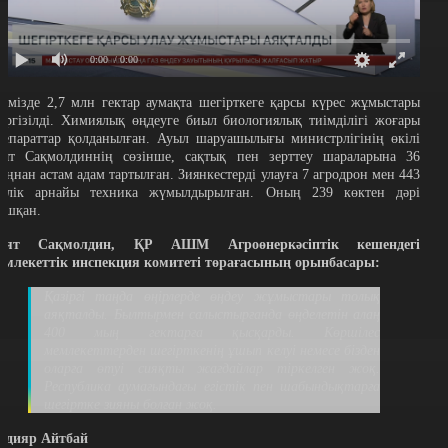
0:00
/ 0:00
лімізде 2,7 млн гектар аумақта шегірткеге қарсы күрес жұмыстары
үргізілді. Химиялық өңдеуге биыл биологиялық тиімділігі жоғары
репараттар қолданылған. Ауыл шаруашылығы министрлігінің өкілі
аят Сақмолдиннің сөзінше, сақтық пен зерттеу шараларына 36
ыңнан астам адам тартылған. Зиянкестерді улауға 7 агродрон мен 443
ірлік арнайы техника жүмылдырылған. Оның 239 көктен дәрі
ашқан.
аят Сақмолдин, ҚР АШМ Агроөнеркәсіптік кешендегі
емлекеттік инспекция комитеті төрағасының орынбасары:
Қазіргі таңда өңірлерде өңдеу жұмыстары толық
аяқталды. Былтырмен салыстырғанда өңделетін алаң
400 мың гектарға қысқарды. Көршілес
мемлекеттерден шегірткенің ұшып келуі немесе бізден
оларға өтуі сияқты жағдайлар тіркелген жоқ.
Республика аумағындағы егістік пен шабындықтарға
шегіртке зияны болған жоқ.
лдияр Айтбай