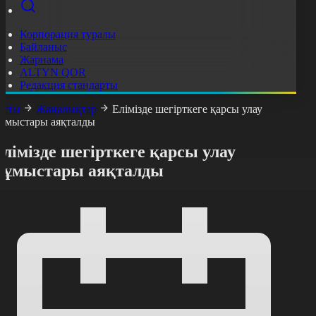
Корпорация туралы
Байланыс
Жарнама
ALTYN QOR
Редакция стандарты
асты
Жаңалықтар
Елімізде шегірткеге қарсы улау
ұмыстары аяқталды
лімізде шегірткеге қарсы улау
жұмыстары аяқталды