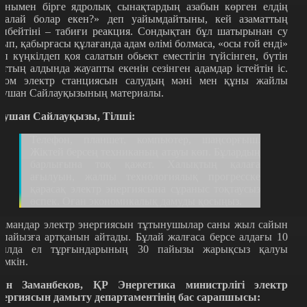
онымен бірге ядролық сынақтардың азабын көрген елдің
Қалай болар екен?» деп уайымдайтыны, кей азаматтың
енбейтіні – табиғи реакция. Сондықтан бұл шатырынан су
ғып, қабырғасы құлағанда адам өлімі болмаса, «осы ғой енді»
еп күңкілдеп қоя салатын обьект еместігін түйсінген, бүтін
лттың алдында жауапты екенін сезінген адамдар істейтін іс.
том электр станциясын салудың мәні мен құны жайлы
аушан Сайлауқызының материалы.
аушан Сайлауқызы, Тілші:
Телефон, планшет, компьютер, шаңсорғыш.
Жіктей берсең техниканың атауы көп. Бұлардың
барлығына тоқ қажет. Халықтың қалаға
ағылуын, жалпы технологиялық прогресске
қарасақ электр энергиясына сұраныс тоқтаусыз
өспек. Оған экономикалық дамуды қосыңыз.
амандар электр энергиясын тұтынушылар саны жыл сайын
 пайызға артқанын айтады. Бұлай жалғаса берсе алдағы 10
ылда ел тұрғындарының 30 пайызы жарықсыз қалуы
үмкін.
ян Заманбеков, ҚР Энергетика министрлігі электр
нергиясын дамыту департаментінің бас сарапшысы: