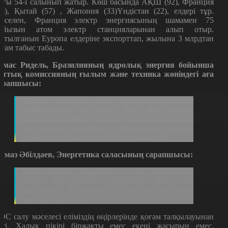
ағы 54-і салынып жатыр. Көш басында АҚШ (92), Франция
56), Қытай (57) , Жапония (33)Үндістан (22), елдері тұр.
әселен, Франция электр энергиясының шамамен 75
айызын атом электр станцияларынан алып отыр.
ртылғанын Еуропа елдеріне экспорттап, жылына 3 млрдтан
стам табыс табады.
омас Ридель, Бразилияның ядролық энергия бойынша
лттық комиссияның ғылым және техника жөніндегі аға
арапшысы:
Мұндай станциялар елдегі индустриализациялау
мүмкіндіктерін арттырады Және жаңа жұмыс
орындарын ашуға септігін тигізеді. Бразилия
бұл жағынан тәжірибелі. Әрі ядролық отынмен
өзін-өзі қамтамасыз ететін елге айналды.
лмаз Әбілдаев, Энергетика саласының сарапшысы:
Кеше мысалы Беларусия екі атом станциясын
соқты. Екі реактор. Соңғысын 2023 жыл
қабылдады. 40 процент газ бен мазутты алып
тастады. Ауа таза.
ЭС салу мәселесі еліміздің өңірлерінде қоғам талқылауынан
тті. Халық пікірі біржақты емес екені жасырын емес.