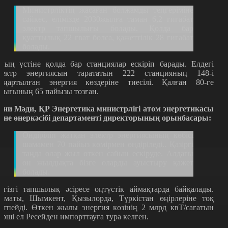
Министрліктің жасаған болжамды теңгеріміне
сәйкес, елімізде 2030жылға таман 6,2 гигабат
электр тапшылығы болады. Қолда бар
қуаттылық 22 гват болса, қажеттілік 28 гигабат
болады.
ның үстіне қолда бар станциялар ескіріп барады. Елдегі
лектр энергиясын тарататын 222 станцияның 148-і
аңартылған энергия көздеріне тиесілі. Қалған 80-ге
уығының 65 пайызы тозған.
ани Мәди, ҚР Энергетика министрлігі атом энергетикасы
әне өнеркәсібі департаменті директорының орынбасары:
Өндіріліп жатқан электр энергиясының көбісі
шамамен 70 пайыз көмірмен өндіріледі.. Қазіргі
таңда олар жыл өткен сайын ескіруде. Алдағы
он жылдықта бізге оларды ауыстыру қажет
болады.
егізгі тапшылық әсіресе оңтүстік аймақтарда байқалады.
лматы, Шымкент, Қызылорда, Түркістан өңірлеріне тоқ
етпейді. Өткен жылы энергия көзінің 2 млрд квТ/сағатын
өрші ел Ресейден импорттауға тура келген.