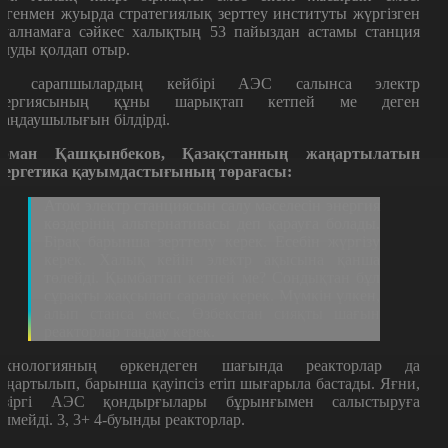
егенмен жуырда стратегиялық зерттеу институты жүргізген
ауалнамаға сәйкес халықтың 53 пайыздан астамы станция
алуды қолдап отыр.
л сарапшылардың кейбірі АЭС салынса электр
нергиясының құны шарықтап кетпей ме деген
лаңдаушылығын білдірді.
рман Қашқынбеков, Қазақстанның жаңартылатын
нергетика қауымдастығының төрағасы:
Атом электр станциясын салу мәселесін энергия
көздерінің альтернативасы деп қарауға болады.
Бірақ барынша зерттелу керек. Есебін жүргізу
керек. Халық кейін электр ақысына қанша
төлейді. Қымбаттап кетпей ме? Сондықтан бұл
сұрақты жақсылап саралау керек. Мүмкін үлкен,
алып станса емес, Өзбекстан сияқты шағын
реакторлар таңдау керек.
ехнологияның өркендеген шағында реакторлар да
аңартылып, барынша қауіпсіз етіп шығарыла бастады. Яғни,
азіргі АЭС қондырғылары бұрынғымен салыстыруға
елмейді. 3, 3+ 4-буынды реакторлар.