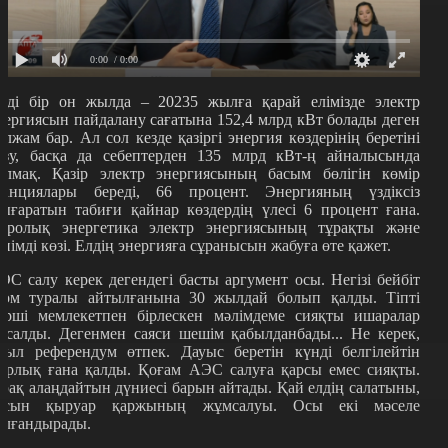
0:00
/ 0:00
нді бір он жылда – 20235 жылға қарай елімізде электр
нергиясын пайдалану сағатына 152,4 млрд кВт болады деген
олжам бар. Ал сол кезде қазіргі энергия көздерінің беретіні
озу, басқа да себептерден 135 млрд кВт-ң айналысында
олмақ. Қазір электр энергиясының басым бөлігін көмір
танциялары береді, 66 процент. Энергияның үздіксіз
ығаратын табиғи қайнар көздердің үлесі 6 процент ғана.
дролық энергетика электр энергиясының тұрақты және
енімді көзі. Елдің энергияға сұранысын жабуға өте қажет.
ЭС салу керек дегендегі басты аргумент осы. Негізі бейбіт
том туралы айтылғанына 30 жылдай болып қалды. Тіпті
өрші мемлекетпен бірлескен мәлімдеме сияқты ишаралар
асалды. Дегенмен саяси шешім қабылданбады... Не керек,
иыл референдум өтпек. Дауыс беретін күнді белгілейтін
арлық ғана қалды. Қоғам АЭС салуға қарсы емес сияқты.
ірақ алаңдайтын дүниесі барын айтады. Қай елдің салатыны,
осын қыруар қаржының жұмсалуы. Осы екі мәселе
олғандырады.