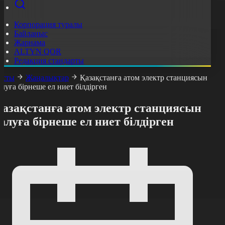
Корпорация туралы
Байланыс
Жарнама
ALTYN QOR
Редакция стандарты
асты
Жаңалықтар
Қазақстанға атом электр станциясын
алуға бірнеше ел ниет білдірген
Қазақстанға атом электр станциясын
алуға бірнеше ел ниет білдірген