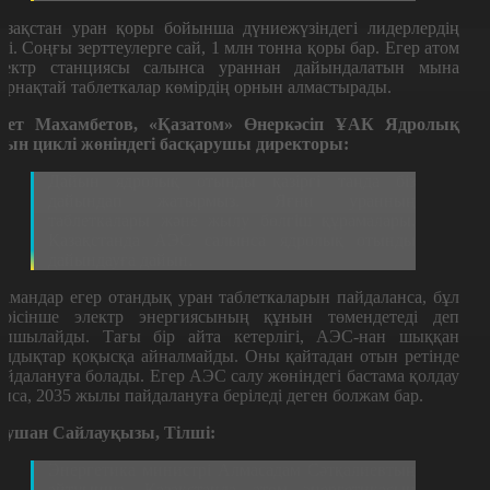
азақстан уран қоры бойынша дүниежүзіндегі лидерлердің
ірі. Соңғы зерттеулерге сай, 1 млн тонна қоры бар. Егер атом
лектр станциясы салынса ураннан дайындалатын мына
ырнақтай таблеткалар көмірдің орнын алмастырады.
сет Махамбетов, «Қазатом» Өнеркәсіп ҰАК Ядролық
тын циклі жөніндегі басқарушы директоры:
Дайын ядролық отынды қазіргі таңда біз
дайындап жатырмыз. Яғни уранның
таблеткалары және жылу бөлгіш құрамалары.
Қазақстанда АЭС салынса ядролық отынды
дайындауға дайын.
амандар егер отандық уран таблеткаларын пайдаланса, бұл
ерісінше электр энергиясының құнын төмендетеді деп
опшылайды. Тағы бір айта кетерлігі, АЭС-нан шыққан
алдықтар қоқысқа айналмайды. Оны қайтадан отын ретінде
айдалануға болады. Егер АЭС салу жөніндегі бастама қолдау
апса, 2035 жылы пайдалануға беріледі деген болжам бар.
аушан Сайлауқызы, Тілші:
Энергетика министрі Алмасадам Сәтқалиевтың
айтуынша, Қазақстанда атом энергетикасын