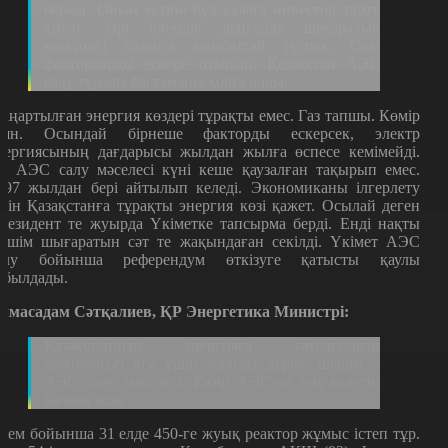
береді. Оның үстіне бұл салаға инвестор тарту
қиын. Әрі әлемдік деңгейде шекаралық
көміртегі салығы қымбаттай түспек. Осы
факторларды ескере отырып, Қазақстан АЭС
салу туралы бастаманы қолға алды.
аңартылған энергия көздері тұрақты емес. Газ тапшы. Көмір
иян. Осындай бірнеше факторды ескерсек, электр
нергиясының дағдарысы жылдан жылға өспесе кемімейді.
л АЭС салу мәселесі күні кеше қаузалған тақырып емес.
997 жылдан бері айтылып келеді. Экономиканы ілгерлету
шін Қазақстанға тұрақты энергия көзі қажет. Осылай деген
резидент те жуырда Үкіметке тапсырма берді. Енді нақты
ешім шығаратын сәт те жақындаған секілді. Үкімет АЭС
алу бойынша референдум өткізуге қатысты қаулы
абылдады.
лмасадам Сәтқалиев, ҚР Энергетика Министрі:
Қазақстанның энергияға тәуелсіздігін
қамтамасыз ету үшін жалғыз дұрыс шешім –
АЭС салу мәселесі. Қазір АЭС-ке тең келетін
балама жоқ.
лем бойынша 31 елде 450-ге жуық реактор жұмыс істеп тұр.