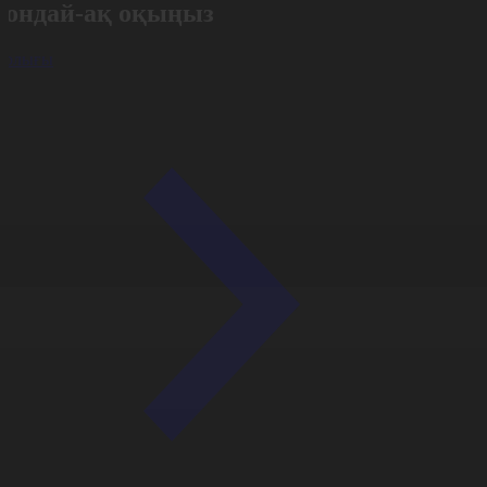
Сондай-ақ оқыңыз
арлығы