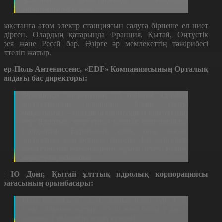
айырмашылығы жоқ.
азақстанға атом электр станциясын салуға бірнеше ел ниет
ілдірген. Олардың қатарында Франция, Қытай, Оңтүстік
орея және Ресей бар. Әзірге әр мемлекеттің тәжірибесі
ерттеліп жатыр.
ьер-Поль Антениссенс, «EDF» Компаниясының Орталық
зиядағы бас директоры:
Францияда энергияның 75 пайызы ядролық
энергетикадан алынады. Біздің басты
мақсатымыз – саладағы қауіпсіздікті қамтамасыз
ету. Ядролық энергетика қалдық шығармайды.
Сондықтан Еуропалық одақ оны жасыл
энергетика көзі ретінде таныды. Біз жергілікті
қазақстандық мамандармен жұмыс істеп, қолдау
көрсетуге дайынбыз.
и Ю Донг, Қытай ұлттық ядролық корпорациясы
өрағасының орынбасары:
Бізде бас-аяғы 57 АЭС жұмыс істеп тұр. 47-сі
тағы салынып жатыр. 30-40 жыл бойы үздіксіз
салдық. Тиімділігін көріп келеміз.