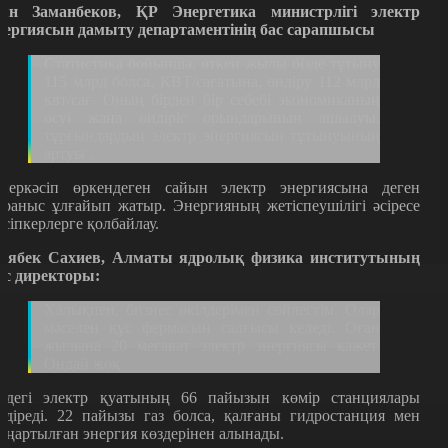
ян Заманбеков, ҚР Энергетика министрлігі электр
нергиясын дамыту департаментінің бас сарапшысы
Статистика бойынша, өткен жылы бізде тұтыну
115 млрд болса, КВТ/сағатына, өндіру 112 млрд
квт/сағ. Оның бірден бір себебі экономиканың
өсуі жаңа өндіріс орындарының ашылуы,
тұрғындардың электр энергиясын тұтынуының
артуы .
неркәсіп өркендеген сайын электр энергиясына деген
ұраныс ұлғайып жатыр. Энергияның жетіспеушілігі әсіресе
әсіпкерлерге қолбайлау.
аябек Сахиев, Алматы ядролық физика институтының
ас директоры:
Халықпен, бизнес өкілдерімен сөйлестім. Олар
мәселен құс фермасын салғысы келеді. Оған
жылына 20 мегават электр энергиясы қажет.
Ондай жоқ.
лдегі электр қуатының 66 пайызын көмір станциялары
ндіреді. 22 пайызы газ болса, қалғаны гидростанция мен
аңартылған энергия көздерінен алынады.