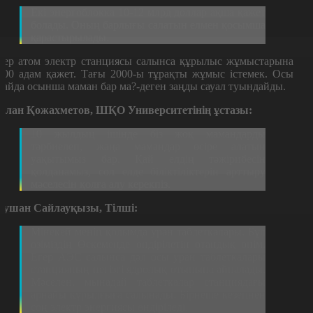
Екі энергоблокка 10-12 млрд доллар ақша қажет
болады. Оның барлығы салатын елмен қосымша
қарастырылады.
гер атом электр станциясы салынса құрылыс жұмыстарына
000 адам қажет. Тағы 2000-ы тұрақты жұмыс істемек. Осы
райда осынша маман бар ма?-деген заңды сауал туындайды.
рлан Қожахметов, ШҚО Университетінің ұстазы:
10 жылдың ішінде біз жоқ мамандарды
тәрбиелеп, жаңа мамандар өсіре алатын
уақытымыз бар. Қай елдің тәжірибесін
қолданамыз, сол елде біліктіліктерін арттыру
мәселесін қолға алу керекпіз.
аушан Сайлауқызы, Тілші:
Мінекей менің қолымда уран таблеткалары. Бұл
өзіміздің Өскеменде өндірілетін отандық өнім.
Егер АЭС салынса дәл осы уран таблеткалары
станцияның негізгі ядролық отынына айналады.
Мәселен, мынадай таблеткалар станциядағы
арнайы құрылғыға салынады. Бірнеше кезеңнен
соң электр энергиясы өндіріледі.