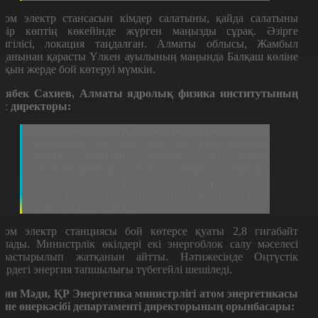
том электр стансасын кімдер салатыны, қайда салатыны
азір көптің көкейінде жүрген маңызды сұрақ. Әзірге
елгілісі, локация таңдалған. Алматы облысы, Жамбыл
уданынан қарасты Үлкен ауылының маңында Балқаш көліне
ақын жерде бой көтеруі мүмкін.
аябек Сахиев, Алматы ядролық физика институтының
ас директоры:
Балқашты таңдап отырған себебі – ол
Балқаштың суы үшін емес. Ол тоғыз жолдың,
электр желісінің торабы. 50 пайыз
қазақстандықтар осы өңірде тұрады.
Солтүстіктен оңтүстікке жеткізу үшін өтетін
торап сол жерде. Сол жерге салса оңтүстік
өңірді қамтамасыз етеді.
том электр станциясы бой көтерсе қуаты 2,8 гигабайт
олады. Министрлік өкілдері екі энергоблок салу мәселесі
арастырылып жатқанын айтты. Нәтижесінде Оңтүстік
ңірдегі энергия тапшылығы түбегейлі шешіледі.
ани Мәди, ҚР Энергетика министрлігі атом энергетикасы
әне өнеркәсібі департаменті директорының орынбасары: