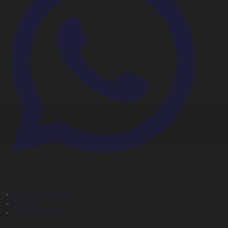
#Басты ақпарат
#Апта
#Күн жаңалығы