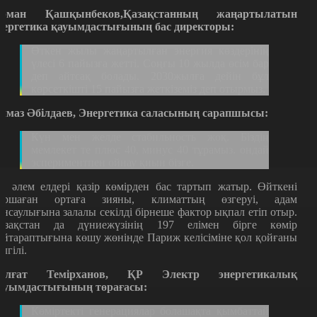
рман Қашқынбеков,Қазақстанның жаңартылатын
нергетика қауымдастығының бас директоры:
Өткен жылы жаңартылған энергия көздерінің
үлесі 6 пайызға жетті. Соңғы 10 жылда өсім бар
деп айтсақ болады. 2030жылға дейін бұл
көрсеткішті 15 пайызға жеткіземіз деп отырмыз.
лмаз Әбілдаев, Энергетика саласының сарапшысы:
Күн мен желде стабильность жоқ. Біздің
мемлекет те плюс 40, минус 40 тұрамыз. ондай
эспериментпен ойнау қиын бізге.
л әлем елдері қазір көмірден бас тартып жатыр. Өйткені
оршаған ортаға зияны, климаттың өзгеруі, адам
енсаулығына залалы секілді бірнеше фактор ықпал етіп отыр.
азақстан да дүниежүзінің 197 елімен бірге көмір
ейтараптығына көшу жөнінде Париж келісіміне қол қойғаны
елгілі.
алғат Темірханов, ҚР Электр энергетикалық
ауымдастығының төрағасы:
Көміртекті генерациялар болашақта қымбаттай