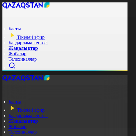
Басты
Тікелей эфир
Бағдарлама кестесі
Жаңалықтар
Жобалар
Телехикаялар
Басты
Тікелей эфир
Бағдарлама кестесі
Жаңалықтар
Жобалар
Телехикаялар