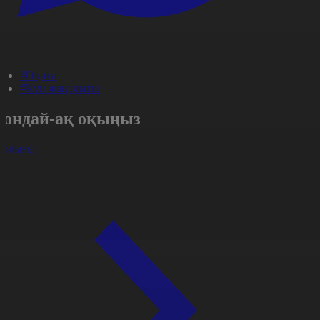
#Оқиға
#Күн жаңалығы
Сондай-ақ оқыңыз
арлығы