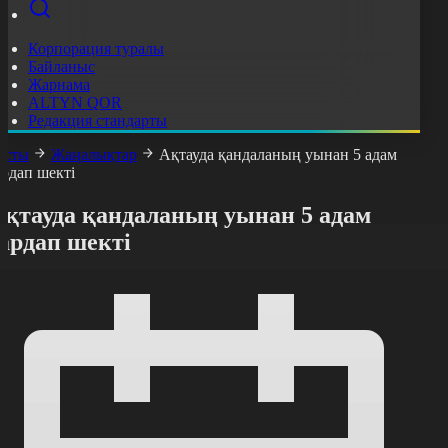
Корпорация туралы
Байланыс
Жарнама
ALTYN QOR
Редакция стандарты
асты
Жаңалықтар
Ақтауда қандаланың уынан 5 адам
ардап шекті
Ақтауда қандаланың уынан 5 адам
ардап шекті