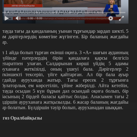
0:00
/ 0:00
қтауда тағы да қандаланың уынан тұрғындар зардап шекті. 5
дам дәрігерлердің көмегіне жүгінген. Бір баланың жағдайы
уыр.
ұл 1 айда болып тұрған екінші оқиға. 3 «А» шағын ауданның
5-үйінде пәтерлердің бірін қандалаға қарсы белгісіз
репаратпен улаған. Салдарынан көрші үйдің 5 адамы
уруханаға жеткізілді, оның үшеуі бала. Дәрігерлер 2
еткіншекті тексеріп, үйге қайтарған. Ал бір бала ауыр
ағдайда ауруханда жатыр. Тағы ересек 2 тұрғынға
мбулаторлық ем көрсетіліп, үйіне жіберілді. Айта кетейін,
қтауда осыдан 5 күн бұрын дәл осындай оқиға болып, бір
тбасының 2 бірдей баласы қайтыс болды. Анасымен тағы 2
үлдіршін ауруханаға жатқызылды. 6 жасар баланың жағдайы
уыр болатын. Бүлдіршін тәуір болып, ауруханадан шыққан.
ягөз Оралбайқызы