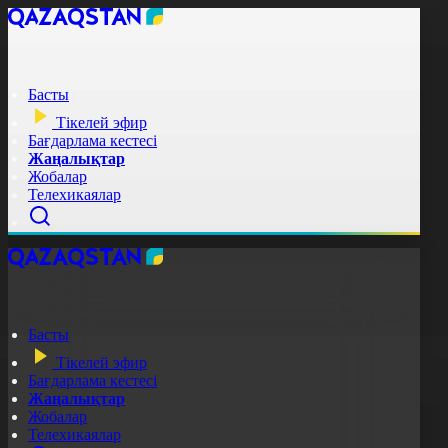
Басты
Тікелей эфир
Бағдарлама кестесі
Жаңалықтар
Жобалар
Телехикаялар
Басты
Тікелей эфир
Бағдарлама кестесі
Жаңалықтар
Жобалар
Телехикаялар