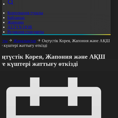
Корпорация туралы
Байланыс
Жарнама
ALTYN QOR
Редакция стандарты
асты
Жаңалықтар
Оңтүстік Корея, Жапония және АҚШ
уе күштері жаттығу өткізді
Оңтүстік Корея, Жапония және АҚШ
уе күштері жаттығу өткізді