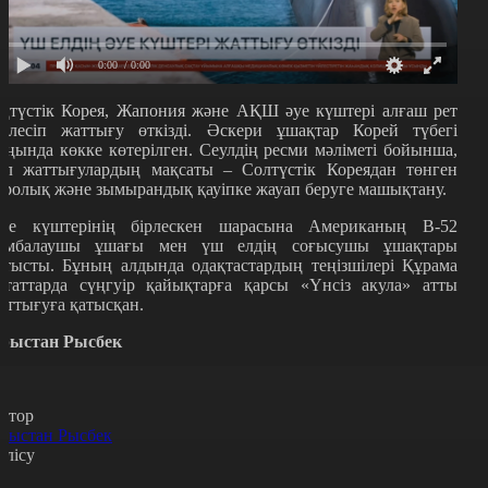
0:00
/ 0:00
ңтүстік Корея, Жапония және АҚШ әуе күштері алғаш рет
ірлесіп жаттығу өткізді. Әскери ұшақтар Корей түбегі
аңында көкке көтерілген. Сеулдің ресми мәліметі бойынша,
ұл жаттығулардың мақсаты – Солтүстік Кореядан төнген
дролық және зымырандық қауіпке жауап беруге машықтану.
уе күштерінің бірлескен шарасына Американың В-52
омбалаушы ұшағы мен үш елдің соғысушы ұшақтары
атысты. Бұның алдында одақтастардың теңізшілері Құрама
таттарда сүңгуір қайықтарға қарсы «Үнсіз акула» атты
аттығуға қатысқан.
рыстан Рысбек
втор
рыстан Рысбек
өлісу