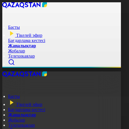
Басты
Тікелей эфир
Бағдарлама кестесі
Жаңалықтар
Жобалар
Телехикаялар
Басты
Тікелей эфир
Бағдарлама кестесі
Жаңалықтар
Жобалар
Телехикаялар