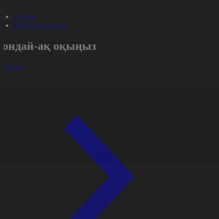
#Әлем
#Күн жаңалығы
Сондай-ақ оқыңыз
арлығы