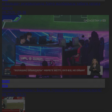
Іле-Балқаш» резерватында Амур жолбарысы табиғи ортаға
іберілді
9.08.2026, 20:38
Спорт
Апта
Болашақ ойындары»: Биылғы турнир несімен ерекшеленді?
9.08.2026, 20:31