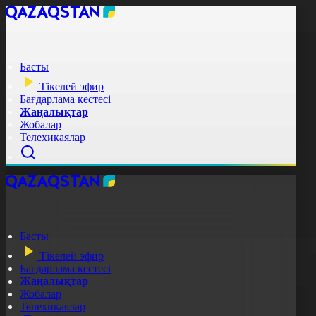
Басты
Тікелей эфир
Бағдарлама кестесі
Жаңалықтар
Жобалар
Телехикаялар
Басты
Тікелей эфир
Бағдарлама кестесі
Жаңалықтар
Жобалар
Телехикаялар