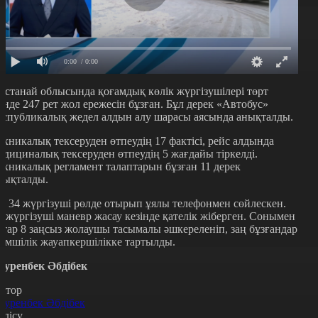
0:00
/ 0:00
останай облысында қоғамдық көлік жүргізушілері төрт
үнде 247 рет жол ережесін бұзған. Бұл дерек «Автобус»
еспубликалық жедел алдын алу шарасы аясында анықталды.
ехникалық тексеруден өтпеудің 17 фактісі, рейс алдында
едициналық тексеруден өтпеудің 5 жағдайы тіркелді.
ехникалық регламент талаптарын бұзған 11 дерек
нықталды.
л 34 жүргізуші рөлде отырып ұялы телефонмен сөйлескен.
4 жүргізуші маневр жасау кезінде қателік жіберген. Сонымен
атар 8 заңсыз жолаушы тасымалы әшкереленіп, заң бұзғандар
кімшілік жауапкершілікке тартылды.
әуренбек Әбдібек
втор
әуренбек Әбдібек
өлісу