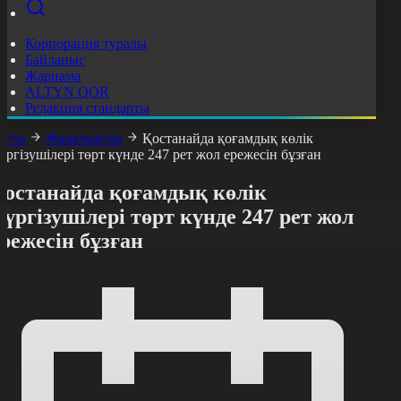
Корпорация туралы
Байланыс
Жарнама
ALTYN QOR
Редакция стандарты
асты
Жаңалықтар
Қостанайда қоғамдық көлік
үргізушілері төрт күнде 247 рет жол ережесін бұзған
Қостанайда қоғамдық көлік
үргізушілері төрт күнде 247 рет жол
режесін бұзған