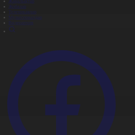
Жаңалықтар
Жобалар
Телехикаялар
Мультсериалдар
Видеоархив