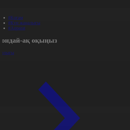
#Қоғам
#Күн жаңалығы
#Aqparat
Сондай-ақ оқыңыз
арлығы