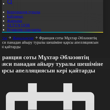
Корпорация туралы
Байланыс
Жарнама
ALTYN QOR
Редакция стандарты
асты
Жаңалықтар
Франция соты Мұхтар Әбләзовтің
аяси панадан айыру туралы шешіміне қарсы апелляциясын
ері қайтарды
Франция соты Мұхтар Әбләзовтің
саяси панадан айыру туралы шешіміне
қарсы апелляциясын кері қайтарды