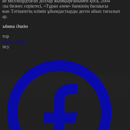
ған миллиардтаған доллар жымқырғанымен қоса, 2004
ылы бизнес серіктесі, «Тұран әлем» банкінің басшысы
ржан Тәтішевтің өлімін ұйымдастырды деген айып тағылып
тыр.
льбина Әшім
втор
льбина Әшім
өлісу