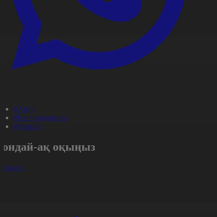
#Апта
#Күн жаңалығы
#Aqparat
Сондай-ақ оқыңыз
арлығы