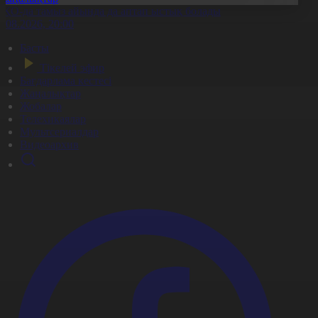
ҚО-да тамыз айында да аптап ыстық болады
6.08.2026, 20:00
Басты
Тікелей эфир
Бағдарлама кестесі
Жаңалықтар
Жобалар
Телехикаялар
Мультсериалдар
Видеоархив