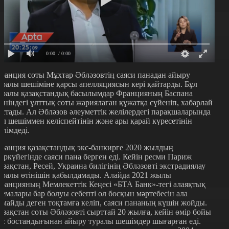
0:00
/ 0:00
ранция соты Мұхтар Әбләзовтің саяси панадан айыру
уралы шешіміне қарсы апелляциясын кері қайтарды. Бұл
уралы қазақстандық басылымдар Францияның Баспана
өніндегі ұлттық соты жариялаған құжатқа сүйеніп, хабарлай
астады. Ал Әбләзов әлеуметтік желілердегі парақшаларында
ұл шешіммен келіспейтінін және ары қарай күресетінін
әлімдеді.
ранция қазақстандық экс-банкирге 2020 жылдың
ыркүйегінде саяси пана берген еді. Кейін ресми Париж
азақстан, Ресей, Украина билігінің Әбләзовті экстрадиялау
уралы өтінішін қабылдамады. Алайда 2021 жылы
ранцияның Мемлекеттік Кеңесі «БТА Банк»-тегі алаяқтық
хемалары бар болуы себепті ол босқын мәртебесін ала
лмайды деген тоқтамға келіп, саяси пананың күшін жойды.
азақстан соты Әбләзовті сырттай 20 жылға, кейін өмір бойы
ас бостандығынан айыру туралы шешімдер шығарған еді.