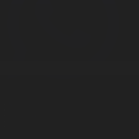
Корпорация туралы
Байланыс
Дистрибуция
Жарнама
Редакция стандарты