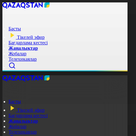
Басты
Тікелей эфир
Бағдарлама кестесі
Жаңалықтар
Жобалар
Телехикаялар
Басты
Тікелей эфир
Бағдарлама кестесі
Жаңалықтар
Жобалар
Телехикаялар