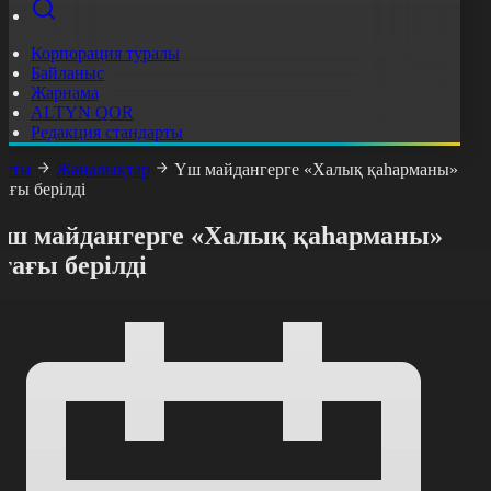
Корпорация туралы
Байланыс
Жарнама
ALTYN QOR
Редакция стандарты
асты
Жаңалықтар
Үш майдангерге «Халық қаһарманы»
тағы берілді
Үш майдангерге «Халық қаһарманы»
тағы берілді