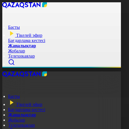
Басты
Тікелей эфир
Бағдарлама кестесі
Жаңалықтар
Жобалар
Телехикаялар
Басты
Тікелей эфир
Бағдарлама кестесі
Жаңалықтар
Жобалар
Телехикаялар