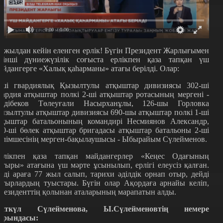
0:00
/ 0:00
7 жылдан кейін еленген ерлік! Бүгін Президент Жарлығымен
кінші дүниежүзілік соғыста ерлікпен қаза тапқан үш
айдангерге «Халық қаһарманы» атағы берілді. Олар:
-ші гвардиялық Қызылтулы атқыштар дивизиясы 302-ші
вардия атқыштар полкі 2-ші атқыштар ротасының мергені -
бдібеков Төлеуғали Насырханұлы, 126-шы Горловка
ызылтулы атқыштар дивизиясы 690-шы атқыштар полкі 1-ші
тқыштар батальонының командирі Несмиянов Александр,
00-ші бөлек атқыштар бригадасы атқыштар батальоны 2-ші
өлімшесінің мерген-бақылаушысы - Ыбырайым Сүлейменов.
рлікпен қаза тапқан майдангерлер «Кеңес Одағының
атыры» атағына үш мәрте ұсынылып, ерлігі елеусіз қалған.
нді араға 77 жыл салып, тарихи әділдік орнап отыр, дейді
атырлардың туыстары. Бүгін олар Ақордаға арнайы келіп,
резиденттің қолынан аталарының марапатын алды.
йткүл Сүлейменова, Ы.Сүлейменовтің немере
арындасы: