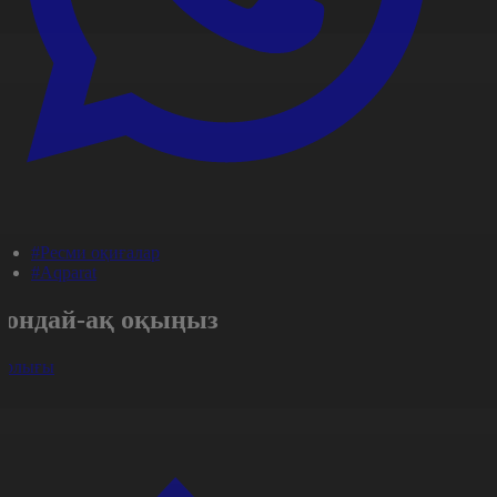
#Ресми оқиғалар
#Aqparat
Сондай-ақ оқыңыз
арлығы