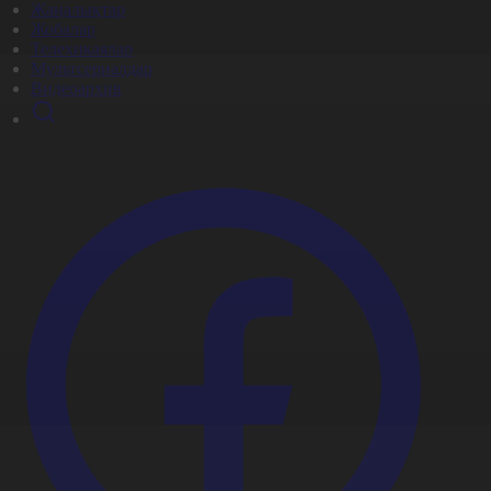
Жаңалықтар
Жобалар
Телехикаялар
Мультсериалдар
Видеоархив