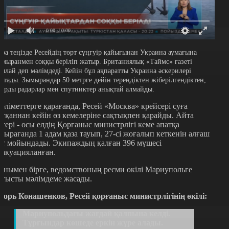
0:00
/ 0:00
ара теңізде Ресейдің төрт сүңгуір қайығынан Украина аумағына
ымыранмен соққы беріліп жатыр. Британиялық «Таймс» газеті
сылай деп мәлімдеді. Кейін бұл ақпаратты Украина әскерилері
астады. Зымырандар 50 метрге дейін тереңдіктен жіберілгендіктен,
ларды радарлар мен спутниктер анықтай алмайды.
әліметтерге қарағанда, Ресей «Москва» крейсері суға
атқаннан кейін өз кемелеріне сақтықпен қарайды. Айта
етері - осы елдің Қорғаныс министрлігі кеме апатқа
шырағанда 1 адам қаза тауып, 27-сі жоғалып кеткенін алғаш
ет мойындады. Экипаждың қалған 396 мүшесі
вакуацияланған.
онымен бірге, ведомствоның ресми өкілі Мариупольге
атысты мәлімдеме жасады.
горь Конашенков, Ресей қорғаныс министрлігінің өкілі:
Мариупольдағы жағдай қалпына келді.
Тұрғындар көшеде еркін жүре алады.