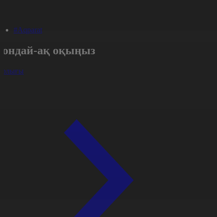
#Aqparat
Сондай-ақ оқыңыз
арлығы