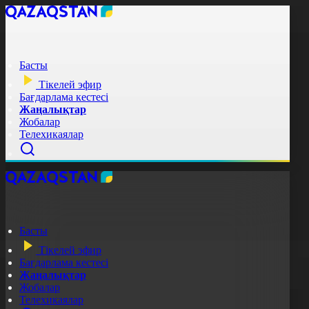
Басты
Тікелей эфир
Бағдарлама кестесі
Жаңалықтар
Жобалар
Телехикаялар
Басты
Тікелей эфир
Бағдарлама кестесі
Жаңалықтар
Жобалар
Телехикаялар