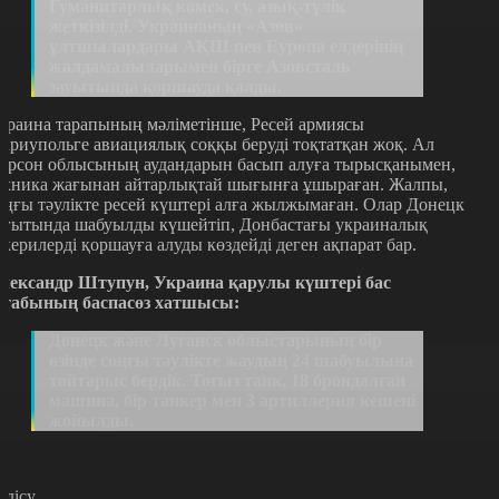
Гуманитарлық көмек, су, азық-түлік
жеткізілді. Украинаның «Азов»
ұлтшылардары АҚШ пен Еуропа елдерінің
жалдамалыларымен бірге Азовсталь
зауытында қоршауда қалды.
краина тарапының мәліметінше, Ресей армиясы
ариупольге авиациялық соққы беруді тоқтатқан жоқ. Ал
ерсон облысының аудандарын басып алуға тырысқанымен,
ехника жағынан айтарлықтай шығынға ұшыраған. Жалпы,
оңғы тәулікте ресей күштері алға жылжымаған. Олар Донецк
ағытында шабуылды күшейтіп, Донбастағы украиналық
скерилерді қоршауға алуды көздейді деген ақпарат бар.
лександр Штупун, Украина қарулы күштері бас
табының баспасөз хатшысы:
Донецк және Луганск облыстарының бір
өзінде соңғы тәулікте жаудың 24 шабуылына
тойтарыс бердік. Тоғыз танк, 18 брондалған
машина, бір танкер мен 3 артиллерия кешені
жойылды.
өлісу