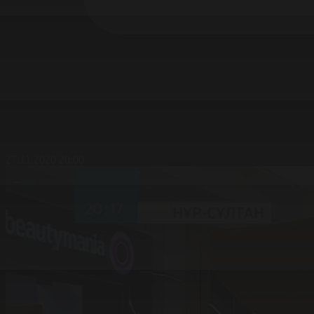
27.11.2020 20:00