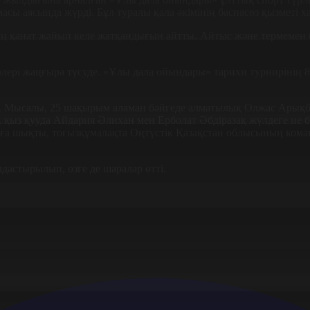
 аясында жүрді. Бұл туралы қала әкімінің баспасөз қызметі х
ың қанат жайып келе жатқандығын айтты. Айтыс және термемен бі
түрлері жаңғыра түсуде. «Ұлы дала ойындары» тарихи турниріні
н. Мысалы, 25 шақырым аламан бәйгеде алматылық Олжас Арықба
, қыз қууда Айдария Әлихан мен Ерболат Әбдіразақ жүлдеге ие б
а шықты, тоғызқұмалақта Оңтүстік Қазақстан облысының коман
мдастырылып, өзге де шаралар өтті.