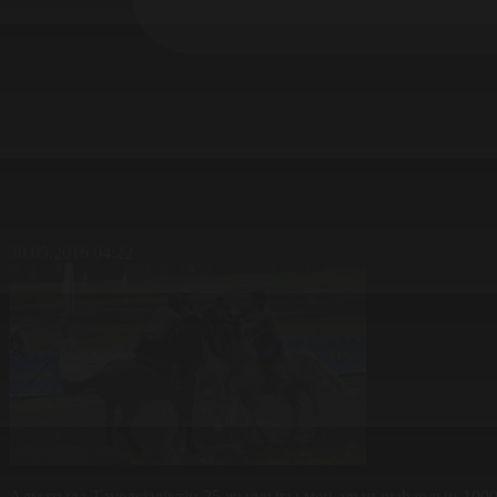
30.05.2016 04:22
Алматыда Тәуелсіздіктің 25 жылдығы мен алып шаһардың 1000 