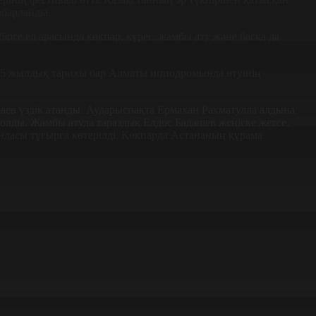
абарлайды.
рге ел арасында көкпар, күрес, жамбы ату және басқа да
ң 85 жылдық тарихы бар Алматы ипподромында өтуінің
ев үздік атанды. Аударыспақта Ермахан Рахматулла алдына
олды. Жамбы атуда тараздық Елдос Бадашев жеңіске жетсе,
дасы тұғырға көтерілді. Көкпарда Астананың құрама