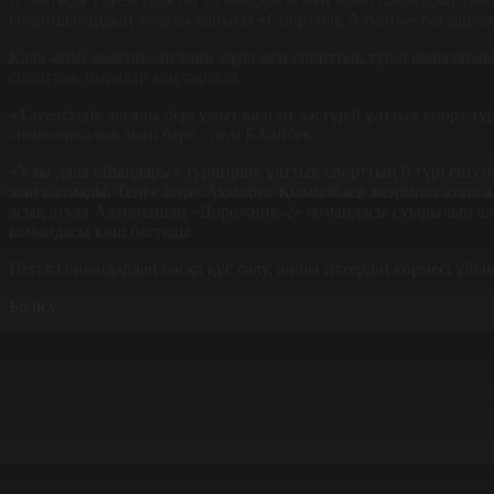
спортшылардың алқалы сайысы «Спорттық Алматы» бағдарламасы
Қала әкімі мәдени - рухани мұра мен спорттық түрлі шаралард
спорттық шаралар кең тарауда.
«Тәуелсіздік алғалы бері ұмыт қалған дәстүрлі ұлттық спорт 
символикалық мәні бар» - деді Б.Байбек.
«Ұлы дала ойындары» турниріне ұлттық спорттың 8 түрі енге
жан салмады. Теңге ілуде Ақылбек Қымызбаев жеңімпаз атанса
асық атуда Алматының «Дорожник-2» командасы суырылып алғ
командасы көш бастады.
Негізгі ойындардан басқа құс салу, аңшы иттердің көрмесі ұйы
Бөлісу