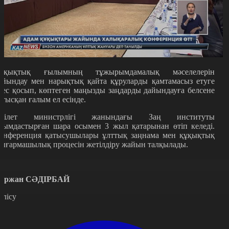
ұқықтық ғылымның тұжырымдамалық мәселелерін
айындау мен нарықтық қайта құруларды қамтамасыз етуге
лес қосып, көптеген маңызды заңдарды дайындауға белсене
атысқан ғалым ел есінде.
ділет министрлігі жанындағы Заң институты
йымдастырған шара осымен 3 жыл қатарынан өтіп келеді.
онференция қатысушылары ұлттық заңнама мен құқықтық
ығармашылық процесін жетілдіру жайын талқылады.
ұржан
СӘДІРБАЙ
өлісу