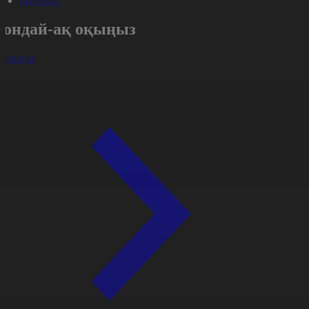
#Портал
Сондай-ақ оқыңыз
арлығы