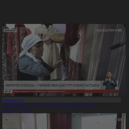
Жаңалықтар
ерейлі отбасы – тәрбие мен дәстүр сабақтастығы
7.08.2026, 20:19