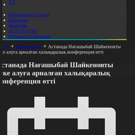
Корпорация туралы
Байланыс
Жарнама
ALTYN QOR
Редакция стандарты
асты
Жаңалықтар
Астанада Нағашыбай Шайкеновты
ске алуға арналған халықаралық конференция өтті
Астанада Нағашыбай Шайкеновты
еске алуға арналған халықаралық
конференция өтті