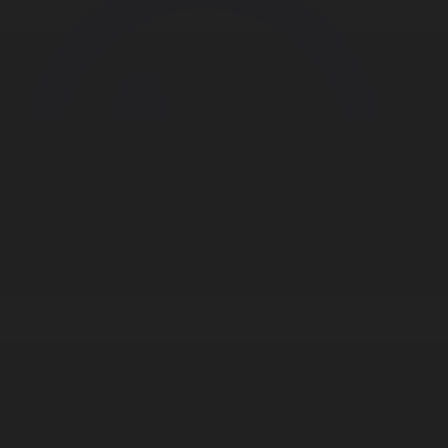
Корпорация туралы
Байланыс