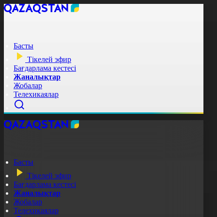
Басты
Тікелей эфир
Бағдарлама кестесі
Жаңалықтар
Жобалар
Телехикаялар
Басты
Тікелей эфир
Бағдарлама кестесі
Жаңалықтар
Жобалар
Телехикаялар