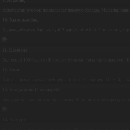
9. Асқабақ
Асқабақтан өте көп пайдалы зат жасауға болады. Мысалы, одан
10. Қырыққабақ
Қырыққабақтың барлық түрі В дәруменіне бай. Сонымен қатар, 
11. Камбала
Бұл кешкі 18:00-ден кейін жеуге болатын тағы бір балық түрі
12. Киви
Киви – арықтағысы келгендерге таптырмас жидек. Ол майды ыды
13. Балдыркөк (Сельдерей)
Балдыркөк – калориясы теріс тағам. Яғни, ағза оны қорыту үш
14. Алмұрт
Қарныңыз ашып тұрса, алма жеңіз. Жоқ. Одан да алмұртты таң