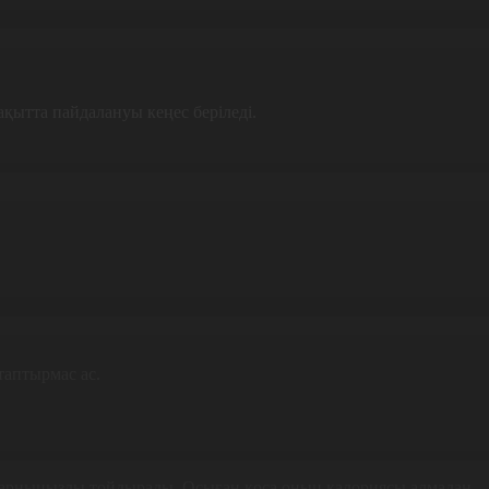
қытта пайдалануы кеңес беріледі.
таптырмас ас.
т қарныңызды тойдырады. Осыған қоса оның калориясы алмадан