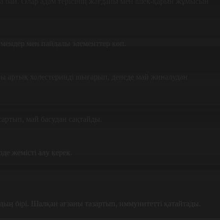
ға бай. Олар адам терісінің жағдайы мен ішек-қарын жұмысын
умендер мен пайдалы элементтер көп.
адағы артық холестеринді шығарып, денеде май жиналудан
артып, май басудан сақтайды.
де жемісті алу керек.
дың бірі. Шалқан ағзаны тазартып, иммунитетті қатайтады.