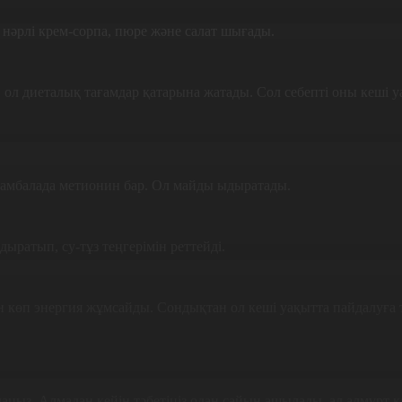
 нәрлі крем-сорпа, пюре және салат шығады.
ол диеталық тағамдар қатарына жатады. Сол себепті оны кеші уа
. Камбалада метионин бар. Ол майды ыдыратады.
ратып, су-тұз теңгерімін реттейді.
ін көп энергия жұмсайды. Сондықтан ол кеші уақытта пайдалуға 
даңыз. Алмадан кейін тәбетіңіз одан сайын ашылады, ал алмұр