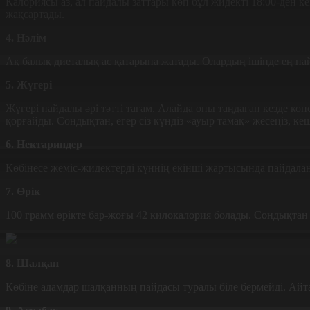
Калориясы аз, ал пайдалы заттары көп бұл жидекті 18:00-ден 
жақсартады.
4. Нәлім
Ақ балық диеталық ас қатарына жатады. Олардың ішінде ең па
5. Жүгері
Жүгері пайдалы әрі тәтті тағам. Алайда оны таңдаған кезде кон
қорғайды. Сондықтан, егер сіз күндіз «ауыр тамақ» жесеңіз, к
6. Нектариндер
Көбінесе жеміс-жидектерді күннің екінші жартысында пайдалан
7. Өрік
100 грамм өрікте бар-жоғы 42 килокалория болады. Сондықтан шо
8. Шалқан
Көбіне адамдар шалқанның пайдасы туралы біле бермейді. Айта