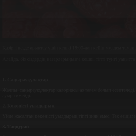
Қазіргі кезде арықтау үшін кешкі 18:00-дан кейін мүлдем тамақ
Алайда, біз сіздердің назарларыңызға кешкі, тіпті түнгі уақытт
1. Саңырауқұлақтар
Жалпы, саңырауқұлақтар калориясы аз тағам болып есептеледі. 
ауыр тимейді.
2. Көкөністі уылдырық
Үйде жасалған көкөністі уылдырық тіпті зиян емес. Тек өзіңіз
3. Таңқурай