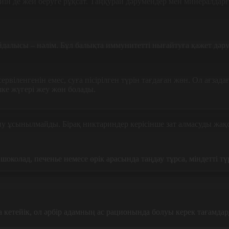
кейін де жей беруге рұқсат. Таңқурай дәрумендер мен минералдар
йдалысы – нәлім. Бұл балықта иммунитетті нығайтуға қажет дәр
сервіленгенін емес, суға пісірілген түрін тағдаған жөн. Ол ағз
ешке жүгері жеу жөн болады.
у ұсынылмайды. Бірақ никтариндер керісінше зат алмасуды жақс
колад, печенье немесе өрік арасында таңдау тұрса, міндетті түр
 кетейік, ол әрбір адамның ас рационында болуы керек тағамдар