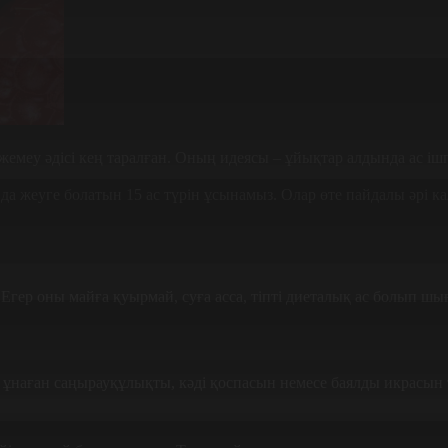
 жемеу әдісі кең таралған. Оның идеясы – ұйықтар алдында ас ішп
а да жеуге болатын 15 ас түрін ұсынамыз. Олар өте пайдалы әрі к
Егер оны майға қуырмай, суға асса, тіпті диеталық ас болып шы
ге ұнаған саңырауқұлықты, кәді қоспасын немесе баялды икрасын 