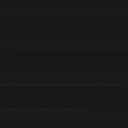
еу.
алориясы аз.
ғады. Оны ештеңемен араластырмай, өзін ғана жесе, асқазанға
таңдасаңыз болды. Ол өте нәрлі және дәмді.