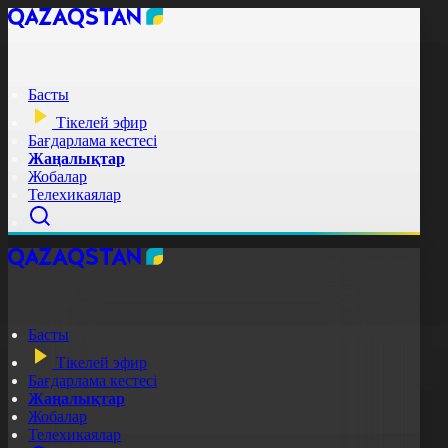
Басты
Тікелей эфир
Бағдарлама кестесі
Жаңалықтар
Жобалар
Телехикаялар
Басты
Тікелей эфир
Бағдарлама кестесі
Жаңалықтар
Жобалар
Телехикаялар