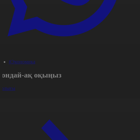
#Экономика
Сондай-ақ оқыңыз
арлығы