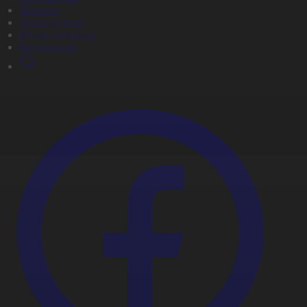
Жобалар
Телехикаялар
Мультсериалдар
Видеоархив