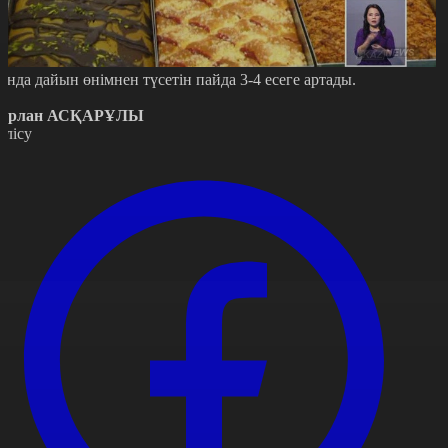
онда дайын өнімнен түсетін пайда 3-4 есеге артады.
ұрлан АСҚАРҰЛЫ
өлісу