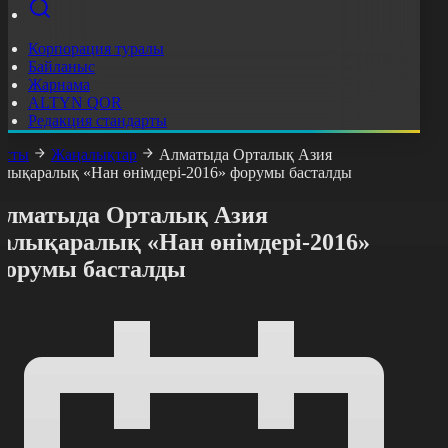
Корпорация туралы
Байланыс
Жарнама
ALTYN QOR
Редакция стандарты
асты
Жаңалықтар
Алматыда Орталық Азия
алықаралық «Нан өнімдері-2016» форумы басталды
Алматыда Орталық Азия
халықаралық «Нан өнімдері-2016»
форумы басталды