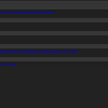
ссияның қорытынды отырысы өтті
өмек алатын отбасылар саны 50%-ға қысқарды
ін бұзған