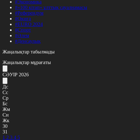
#Экономика
#«100 кітап» ұлттық сауалнамасы
#Референдум
#Оқиға
#EURO 2024
#Спорт
#Әлем
#Денсаулық
Жаңалықтар табылмады
Жаңалықтар мұрағаты
СӘУІР 2026
Дс
Сс
Ср
Бс
Жм
Сн
Жк
30
31
1
2
3
4
5