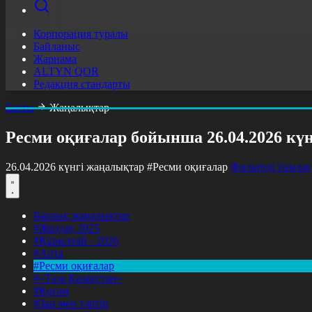
Корпорация туралы
Байланыс
Жарнама
ALTYN QOR
Редакция стандарты
Басты
Жаңалықтар
Ресми оқиғалар бойынша 26.04.2026 кү
26.04.2026 күнгі жаңалықтар
#Ресми оқиғалар
Фильтрді тазалау
Барлық жаңалықтар
#Жолдау 2025
#Құрылтай - 2026
#Апта
#Ресми оқиғалар
#«Таза Қазақстан»
#Қоғам
#Заң мен тәртіп