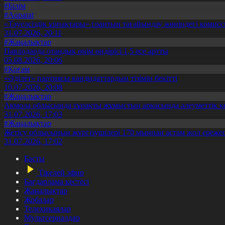
#Білім
#Aqparat
«Тәуелсіздік ұрпақтары» грантын тағайындау жөніндегі коми
31.07.2026, 20:11
#Жаңалықтар
Павлодарда отандық өнім өндірісі 1,5 есе артты
05.08.2026, 20:06
#Қоғам
«Әділет» партиясы кандидаттардың тізімін бекітті
10.07.2026, 20:08
#Жаңалықтар
Ақмола облысында тұрақты жұмыстың арқасында әлеуметтік к
31.07.2026, 17:03
#Жаңалықтар
Жетісу облысының жүргізушілері 170 мыңнан астам жол ережес
31.07.2026, 17:02
Басты
Тікелей эфир
Бағдарлама кестесі
Жаңалықтар
Жобалар
Телехикаялар
Мультсериалдар