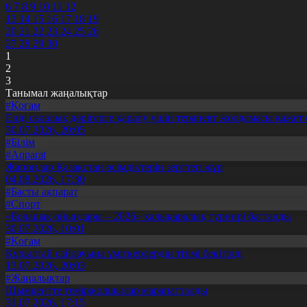
6
7
8
9
10
11
12
13
14
15
16
17
18
19
20
21
22
23
24
25
26
27
28
29
30
1
2
3
Танымал жаңалықтар
#Қоғам
Енді салалық дәрігерге қаралу үшін терапевт жолдамасы қажет 
30.07.2026, 20:05
#Білім
#Aqparat
Жапондар Қазақстан өсімдіктерін зерттеп жүр
04.08.2026, 17:30
#Басты ақпарат
#Спорт
«Болашақ ойындары – 2026» халықаралық турнирі басталды
30.07.2026, 10:01
#Қоғам
Құрылтай сайлауына үміткерлердің тізімі бекітілді
13.07.2026, 20:03
#Жаңалықтар
Шымкентте теміржолшылар марапатталды
31.07.2026, 17:15