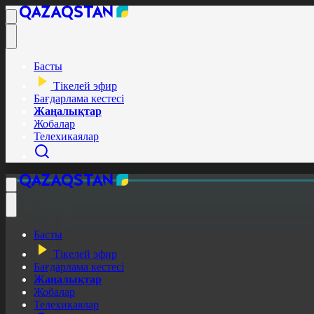
Басты
Тікелей эфир
Бағдарлама кестесі
Жаңалықтар
Жобалар
Телехикаялар
Басты
Тікелей эфир
Бағдарлама кестесі
Жаңалықтар
Жобалар
Телехикаялар