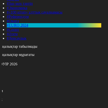
#Заң мен тәртіп
#Экономика
#«100 кітап» ұлттық сауалнамасы
#Референдум
#Оқиға
#EURO 2024
#Спорт
#Әлем
#Денсаулық
аңалықтар табылмады
аңалықтар мұрағаты
ӘУІР 2026
с
с
р
с
м
н
к
0