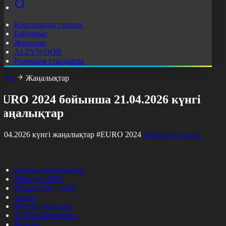
Корпорация туралы
Байланыс
Жарнама
ALTYN QOR
Редакция стандарты
асты
Жаңалықтар
EURO 2024 бойынша 21.04.2026 күнгі
жаңалықтар
1.04.2026 күнгі жаңалықтар
#EURO 2024
Фильтрді тазалау
Барлық жаңалықтар
#Жолдау 2025
#Құрылтай - 2026
#Апта
#Ресми оқиғалар
#«Таза Қазақстан»
#Қоғам