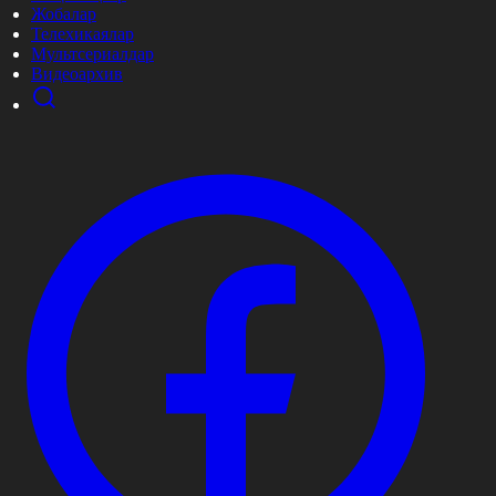
Жобалар
Телехикаялар
Мультсериалдар
Видеоархив