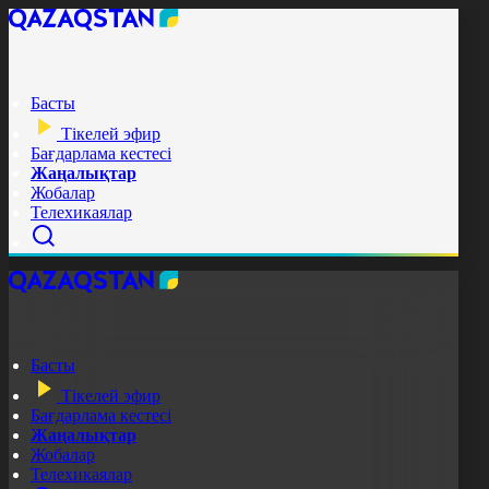
Басты
Тікелей эфир
Бағдарлама кестесі
Жаңалықтар
Жобалар
Телехикаялар
Басты
Тікелей эфир
Бағдарлама кестесі
Жаңалықтар
Жобалар
Телехикаялар