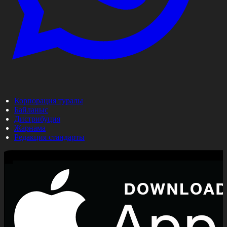
Корпорация туралы
Байланыс
Дистрибуция
Жарнама
Редакция стандарты