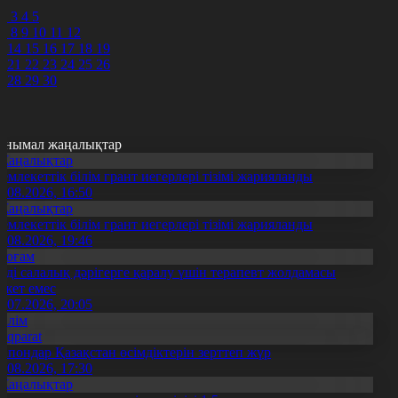
1
2
3
4
5
7
8
9
10
11
12
3
14
15
16
17
18
19
0
21
22
23
24
25
26
7
28
29
30
анымал жаңалықтар
Жаңалықтар
емлекеттік білім грант иегерлері тізімі жарияланды
7.08.2026, 16:50
Жаңалықтар
емлекеттік білім грант иегерлері тізімі жарияланды
7.08.2026, 19:46
Қоғам
нді салалық дәрігерге қаралу үшін терапевт жолдамасы
ажет емес
0.07.2026, 20:05
Білім
Aqparat
апондар Қазақстан өсімдіктерін зерттеп жүр
4.08.2026, 17:30
Жаңалықтар