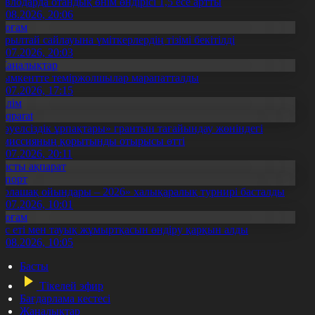
авлодарда отандық өнім өндірісі 1,5 есе артты
5.08.2026, 20:06
Қоғам
ұрылтай сайлауына үміткерлердің тізімі бекітілді
3.07.2026, 20:03
Жаңалықтар
ымкентте теміржолшылар марапатталды
1.07.2026, 17:15
Білім
Aqparat
Тәуелсіздік ұрпақтары» грантын тағайындау жөніндегі
омиссияның қорытынды отырысы өтті
1.07.2026, 20:11
Басты ақпарат
Спорт
Болашақ ойындары – 2026» халықаралық турнирі басталды
0.07.2026, 10:01
Қоғам
ұс еті мен тауық жұмыртқасын өндіру қарқын алды
7.08.2026, 10:05
Басты
Тікелей эфир
Бағдарлама кестесі
Жаңалықтар