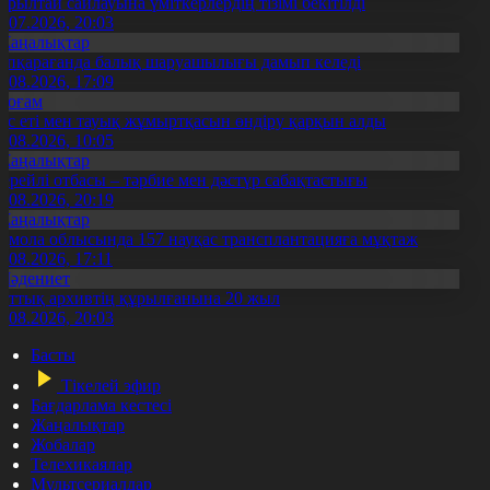
ұрылтай сайлауына үміткерлердің тізімі бекітілді
3.07.2026, 20:03
Жаңалықтар
үпқарағанда балық шаруашылығы дамып келеді
7.08.2026, 17:09
Қоғам
ұс еті мен тауық жұмыртқасын өндіру қарқын алды
7.08.2026, 10:05
Жаңалықтар
ерейлі отбасы – тәрбие мен дәстүр сабақтастығы
7.08.2026, 20:19
Жаңалықтар
қмола облысында 157 науқас трансплантацияға мұқтаж
6.08.2026, 17:11
Мәдениет
лттық архивтің құрылғанына 20 жыл
5.08.2026, 20:03
Басты
Тікелей эфир
Бағдарлама кестесі
Жаңалықтар
Жобалар
Телехикаялар
Мультсериалдар