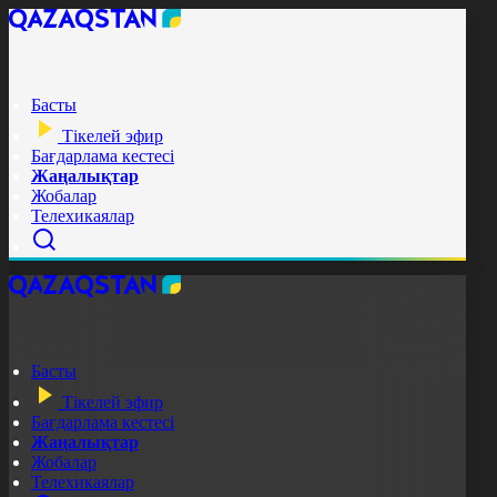
Басты
Тікелей эфир
Бағдарлама кестесі
Жаңалықтар
Жобалар
Телехикаялар
Басты
Тікелей эфир
Бағдарлама кестесі
Жаңалықтар
Жобалар
Телехикаялар