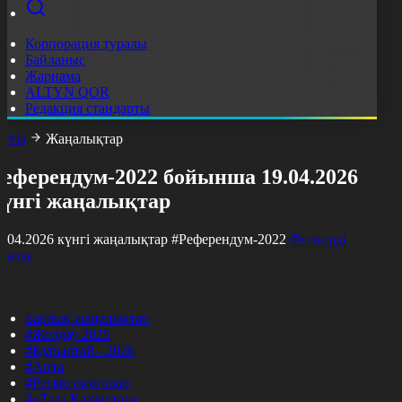
Корпорация туралы
Байланыс
Жарнама
ALTYN QOR
Редакция стандарты
асты
Жаңалықтар
Референдум-2022 бойынша 19.04.2026
күнгі жаңалықтар
9.04.2026 күнгі жаңалықтар
#Референдум-2022
Фильтрді
азалау
Барлық жаңалықтар
#Жолдау 2025
#Құрылтай - 2026
#Апта
#Ресми оқиғалар
#«Таза Қазақстан»