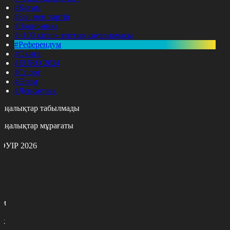
#Қоғам
#Заң мен тәртіп
#Экономика
#«100 кітап» ұлттық сауалнамасы
#Референдум
#Оқиға
#EURO 2024
#Спорт
#Әлем
#Денсаулық
аңалықтар табылмады
аңалықтар мұрағаты
ӘУІР 2026
с
с
р
с
м
н
к