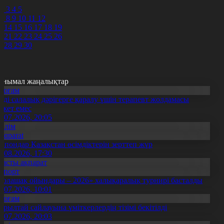
1
2
3
4
5
7
8
9
10
11
12
3
14
15
16
17
18
19
0
21
22
23
24
25
26
7
28
29
30
анымал жаңалықтар
Қоғам
нді салалық дәрігерге қаралу үшін терапевт жолдамасы
ажет емес
0.07.2026, 20:05
Білім
Aqparat
апондар Қазақстан өсімдіктерін зерттеп жүр
4.08.2026, 17:30
Басты ақпарат
Спорт
Болашақ ойындары – 2026» халықаралық турнирі басталды
0.07.2026, 10:01
Қоғам
ұрылтай сайлауына үміткерлердің тізімі бекітілді
3.07.2026, 20:03