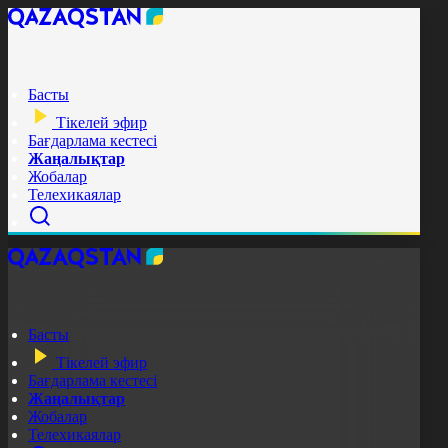
Басты
Тікелей эфир
Бағдарлама кестесі
Жаңалықтар
Жобалар
Телехикаялар
Басты
Тікелей эфир
Бағдарлама кестесі
Жаңалықтар
Жобалар
Телехикаялар