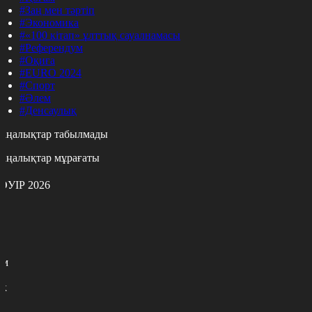
#Заң мен тәртіп
#Экономика
#«100 кітап» ұлттық сауалнамасы
#Референдум
#Оқиға
#EURO 2024
#Спорт
#Әлем
#Денсаулық
аңалықтар табылмады
аңалықтар мұрағаты
ӘУІР 2026
с
с
р
с
м
н
к
0