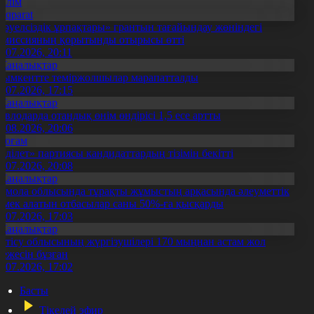
Білім
Aqparat
Тәуелсіздік ұрпақтары» грантын тағайындау жөніндегі
омиссияның қорытынды отырысы өтті
1.07.2026, 20:11
Жаңалықтар
ымкентте теміржолшылар марапатталды
1.07.2026, 17:15
Жаңалықтар
авлодарда отандық өнім өндірісі 1,5 есе артты
5.08.2026, 20:06
Қоғам
Әділет» партиясы кандидаттардың тізімін бекітті
0.07.2026, 20:08
Жаңалықтар
қмола облысында тұрақты жұмыстың арқасында әлеуметтік
өмек алатын отбасылар саны 50%-ға қысқарды
1.07.2026, 17:03
Жаңалықтар
етісу облысының жүргізушілері 170 мыңнан астам жол
режесін бұзған
1.07.2026, 17:02
Басты
Тікелей эфир