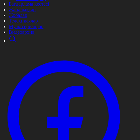
Бағдарлама кестесі
Жаңалықтар
Жобалар
Телехикаялар
Мультсериалдар
Видеоархив