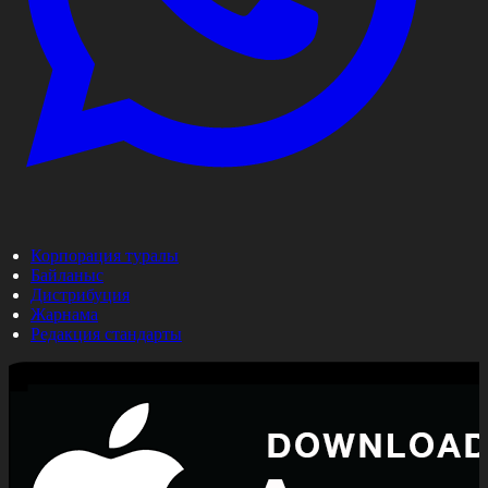
Корпорация туралы
Байланыс
Дистрибуция
Жарнама
Редакция стандарты