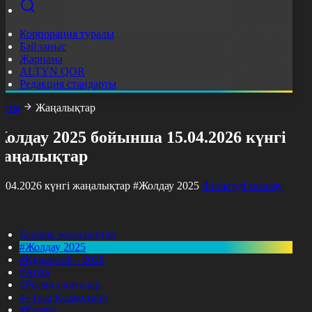
Корпорация туралы
Байланыс
Жарнама
ALTYN QOR
Редакция стандарты
асты
Жаңалықтар
олдау 2025 бойынша 15.04.2026 күнгі
жаңалықтар
5.04.2026 күнгі жаңалықтар
#Жолдау 2025
Фильтрді тазалау
Барлық жаңалықтар
#Жолдау 2025
#Құрылтай - 2026
#Апта
#Ресми оқиғалар
#«Таза Қазақстан»
#Қоғам