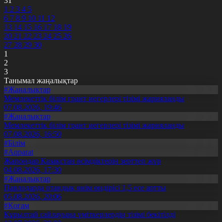
31
1
2
3
4
5
6
7
8
9
10
11
12
13
14
15
16
17
18
19
20
21
22
23
24
25
26
27
28
29
30
1
2
3
Танымал жаңалықтар
#Жаңалықтар
Мемлекеттік білім грант иегерлері тізімі жарияланды
07.08.2026, 19:46
#Жаңалықтар
Мемлекеттік білім грант иегерлері тізімі жарияланды
07.08.2026, 16:50
#Білім
#Aqparat
Жапондар Қазақстан өсімдіктерін зерттеп жүр
04.08.2026, 17:30
#Жаңалықтар
Павлодарда отандық өнім өндірісі 1,5 есе артты
05.08.2026, 20:06
#Қоғам
Құрылтай сайлауына үміткерлердің тізімі бекітілді