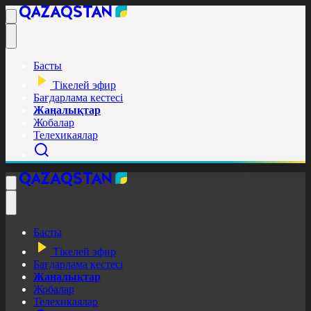
Басты
Тікелей эфир
Бағдарлама кестесі
Жаңалықтар
Жобалар
Телехикаялар
Басты
Тікелей эфир
Бағдарлама кестесі
Жаңалықтар
Жобалар
Телехикаялар