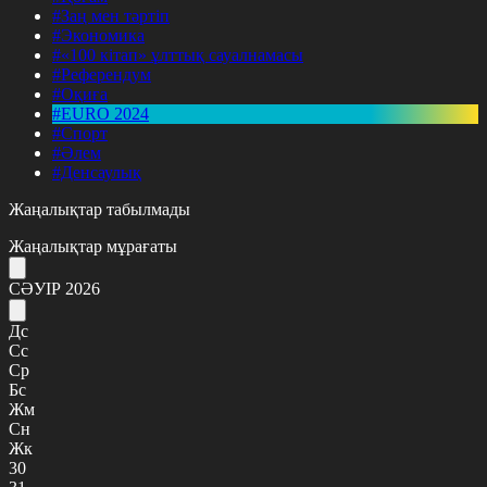
#Заң мен тәртіп
#Экономика
#«100 кітап» ұлттық сауалнамасы
#Референдум
#Оқиға
#EURO 2024
#Спорт
#Әлем
#Денсаулық
Жаңалықтар табылмады
Жаңалықтар мұрағаты
СӘУІР 2026
Дс
Сс
Ср
Бс
Жм
Сн
Жк
30