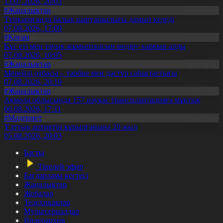
13.07.2026, 20:03
#Жаңалықтар
Түпқарағанда балық шаруашылығы дамып келеді
07.08.2026, 17:09
#Қоғам
Құс еті мен тауық жұмыртқасын өндіру қарқын алды
07.08.2026, 10:05
#Жаңалықтар
Мерейлі отбасы – тәрбие мен дәстүр сабақтастығы
07.08.2026, 20:19
#Жаңалықтар
Ақмола облысында 157 науқас трансплантацияға мұқтаж
06.08.2026, 17:11
#Мәдениет
Ұлттық архивтің құрылғанына 20 жыл
05.08.2026, 20:03
Басты
Тікелей эфир
Бағдарлама кестесі
Жаңалықтар
Жобалар
Телехикаялар
Мультсериалдар
Видеоархив