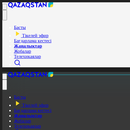
Басты
Тікелей эфир
Бағдарлама кестесі
Жаңалықтар
Жобалар
Телехикаялар
Басты
Тікелей эфир
Бағдарлама кестесі
Жаңалықтар
Жобалар
Телехикаялар