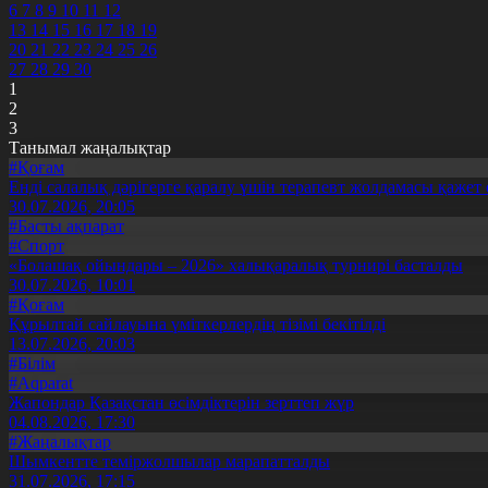
6
7
8
9
10
11
12
13
14
15
16
17
18
19
20
21
22
23
24
25
26
27
28
29
30
1
2
3
Танымал жаңалықтар
#Қоғам
Енді салалық дәрігерге қаралу үшін терапевт жолдамасы қажет 
30.07.2026, 20:05
#Басты ақпарат
#Спорт
«Болашақ ойындары – 2026» халықаралық турнирі басталды
30.07.2026, 10:01
#Қоғам
Құрылтай сайлауына үміткерлердің тізімі бекітілді
13.07.2026, 20:03
#Білім
#Aqparat
Жапондар Қазақстан өсімдіктерін зерттеп жүр
04.08.2026, 17:30
#Жаңалықтар
Шымкентте теміржолшылар марапатталды
31.07.2026, 17:15