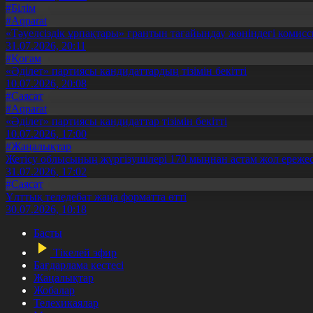
#Білім
#Aqparat
«Тәуелсіздік ұрпақтары» грантын тағайындау жөніндегі коми
31.07.2026, 20:11
#Қоғам
«Әділет» партиясы кандидаттардың тізімін бекітті
10.07.2026, 20:08
#Саясат
#Aqparat
«Әділет» партиясы кандидаттар тізімін бекітті
10.07.2026, 17:00
#Жаңалықтар
Жетісу облысының жүргізушілері 170 мыңнан астам жол ережес
31.07.2026, 17:02
#Саясат
Ұлттық теледебат жаңа форматта өтті
30.07.2026, 10:18
Басты
Тікелей эфир
Бағдарлама кестесі
Жаңалықтар
Жобалар
Телехикаялар