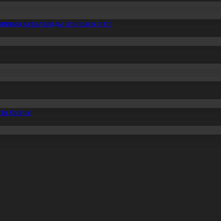
ссияның қорытынды отырысы өтті
ін бұзған