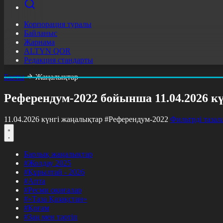
Корпорация туралы
Байланыс
Жарнама
ALTYN QOR
Редакция стандарты
Басты
Жаңалықтар
Референдум-2022 бойынша 11.04.2026 к
11.04.2026 күнгі жаңалықтар
#Референдум-2022
Фильтрді тазал
Барлық жаңалықтар
#Жолдау 2025
#Құрылтай - 2026
#Апта
#Ресми оқиғалар
#«Таза Қазақстан»
#Қоғам
#Заң мен тәртіп