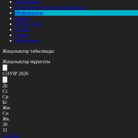
#Экономика
#«100 кітап» ұлттық сауалнамасы
#Референдум
#Оқиға
#EURO 2024
#Спорт
#Әлем
#Денсаулық
Жаңалықтар табылмады
Жаңалықтар мұрағаты
СӘУІР 2026
Дс
Сс
Ср
Бс
Жм
Сн
Жк
30
31
1
2
3
4
5