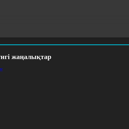
үнгі жаңалықтар
ау