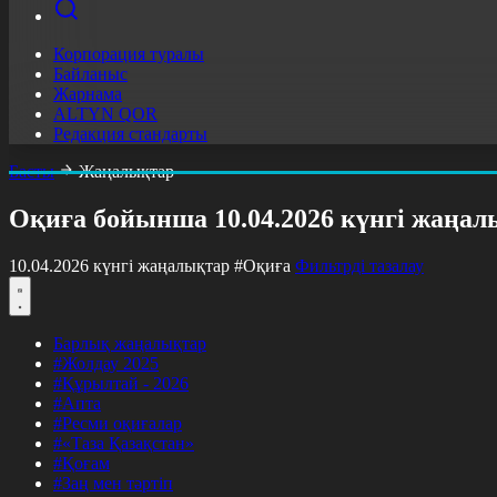
Корпорация туралы
Байланыс
Жарнама
ALTYN QOR
Редакция стандарты
Басты
Жаңалықтар
Оқиға бойынша 10.04.2026 күнгі жаңал
10.04.2026 күнгі жаңалықтар
#Оқиға
Фильтрді тазалау
Барлық жаңалықтар
#Жолдау 2025
#Құрылтай - 2026
#Апта
#Ресми оқиғалар
#«Таза Қазақстан»
#Қоғам
#Заң мен тәртіп