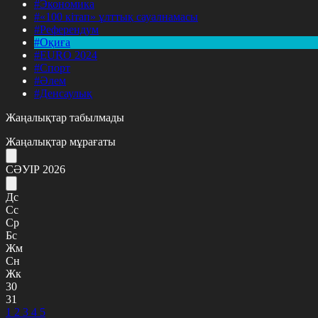
#Экономика
#«100 кітап» ұлттық сауалнамасы
#Референдум
#Оқиға
#EURO 2024
#Спорт
#Әлем
#Денсаулық
Жаңалықтар табылмады
Жаңалықтар мұрағаты
СӘУІР 2026
Дс
Сс
Ср
Бс
Жм
Сн
Жк
30
31
1
2
3
4
5