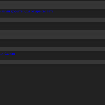
ссияның қорытынды отырысы өтті
ін бұзған