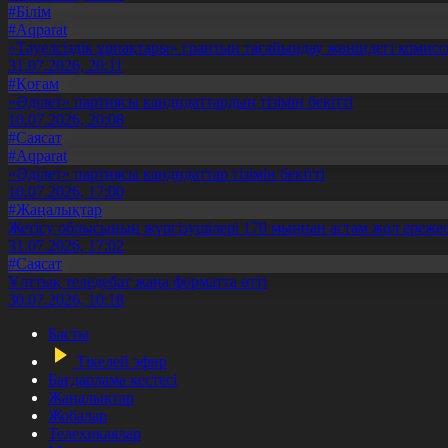
#Білім
#Aqparat
«Тәуелсіздік ұрпақтары» грантын тағайындау жөніндегі коми
31.07.2026, 20:11
#Қоғам
«Әділет» партиясы кандидаттардың тізімін бекітті
10.07.2026, 20:08
#Саясат
#Aqparat
«Әділет» партиясы кандидаттар тізімін бекітті
10.07.2026, 17:00
#Жаңалықтар
Жетісу облысының жүргізушілері 170 мыңнан астам жол ережес
31.07.2026, 17:02
#Саясат
Ұлттық теледебат жаңа форматта өтті
30.07.2026, 10:18
Басты
Тікелей эфир
Бағдарлама кестесі
Жаңалықтар
Жобалар
Телехикаялар