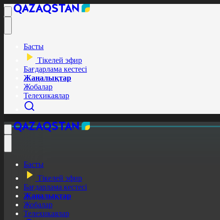
Басты
Тікелей эфир
Бағдарлама кестесі
Жаңалықтар
Жобалар
Телехикаялар
Басты
Тікелей эфир
Бағдарлама кестесі
Жаңалықтар
Жобалар
Телехикаялар