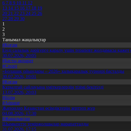
6
7
8
9
10
11
12
13
14
15
16
17
18
19
20
21
22
23
24
25
26
27
28
29
30
1
2
3
Танымал жаңалықтар
#Қоғам
Енді салалық дәрігерге қаралу үшін терапевт жолдамасы қажет 
30.07.2026, 20:05
#Басты ақпарат
#Спорт
«Болашақ ойындары – 2026» халықаралық турнирі басталды
30.07.2026, 10:01
#Қоғам
Құрылтай сайлауына үміткерлердің тізімі бекітілді
13.07.2026, 20:03
#Білім
#Aqparat
Жапондар Қазақстан өсімдіктерін зерттеп жүр
04.08.2026, 17:30
#Жаңалықтар
Шымкентте теміржолшылар марапатталды
31.07.2026, 17:15