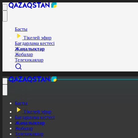
Басты
Тікелей эфир
Бағдарлама кестесі
Жаңалықтар
Жобалар
Телехикаялар
Басты
Тікелей эфир
Бағдарлама кестесі
Жаңалықтар
Жобалар
Телехикаялар