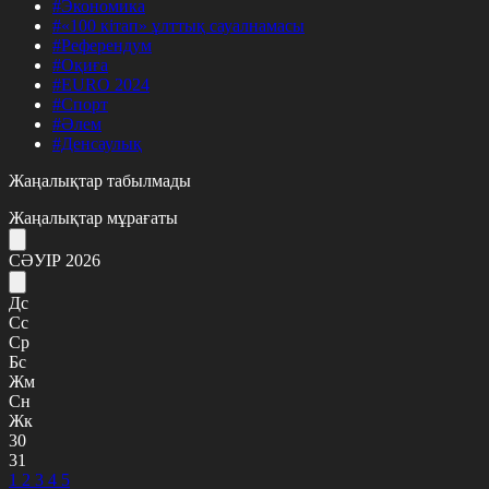
#Экономика
#«100 кітап» ұлттық сауалнамасы
#Референдум
#Оқиға
#EURO 2024
#Спорт
#Әлем
#Денсаулық
Жаңалықтар табылмады
Жаңалықтар мұрағаты
СӘУІР 2026
Дс
Сс
Ср
Бс
Жм
Сн
Жк
30
31
1
2
3
4
5