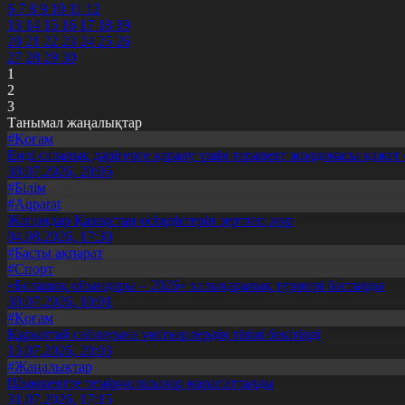
6
7
8
9
10
11
12
13
14
15
16
17
18
19
20
21
22
23
24
25
26
27
28
29
30
1
2
3
Танымал жаңалықтар
#Қоғам
Енді салалық дәрігерге қаралу үшін терапевт жолдамасы қажет 
30.07.2026, 20:05
#Білім
#Aqparat
Жапондар Қазақстан өсімдіктерін зерттеп жүр
04.08.2026, 17:30
#Басты ақпарат
#Спорт
«Болашақ ойындары – 2026» халықаралық турнирі басталды
30.07.2026, 10:01
#Қоғам
Құрылтай сайлауына үміткерлердің тізімі бекітілді
13.07.2026, 20:03
#Жаңалықтар
Шымкентте теміржолшылар марапатталды
31.07.2026, 17:15