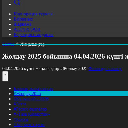
Корпорация туралы
Байланыс
Жарнама
ALTYN QOR
Редакция стандарты
Басты
Жаңалықтар
Жолдау 2025 бойынша 04.04.2026 күнгі
04.04.2026 күнгі жаңалықтар
#Жолдау 2025
Фильтрді тазалау
Барлық жаңалықтар
#Жолдау 2025
#Құрылтай - 2026
#Апта
#Ресми оқиғалар
#«Таза Қазақстан»
#Қоғам
#Заң мен тәртіп