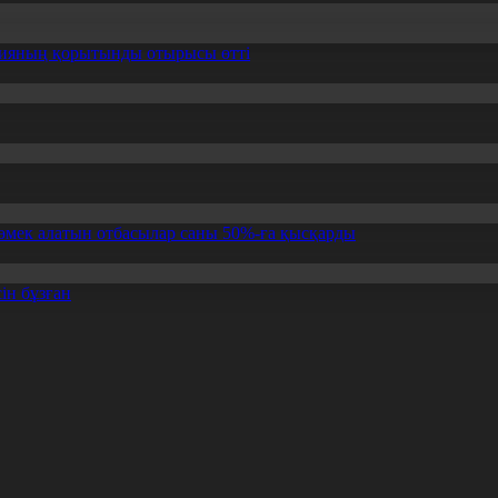
ссияның қорытынды отырысы өтті
өмек алатын отбасылар саны 50%-ға қысқарды
ін бұзған