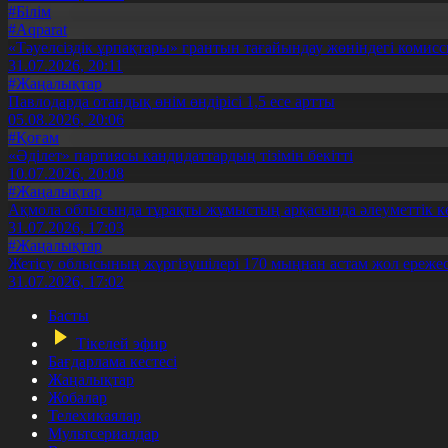
#Білім
#Aqparat
«Тәуелсіздік ұрпақтары» грантын тағайындау жөніндегі коми
31.07.2026, 20:11
#Жаңалықтар
Павлодарда отандық өнім өндірісі 1,5 есе артты
05.08.2026, 20:06
#Қоғам
«Әділет» партиясы кандидаттардың тізімін бекітті
10.07.2026, 20:08
#Жаңалықтар
Ақмола облысында тұрақты жұмыстың арқасында әлеуметтік к
31.07.2026, 17:03
#Жаңалықтар
Жетісу облысының жүргізушілері 170 мыңнан астам жол ережес
31.07.2026, 17:02
Басты
Тікелей эфир
Бағдарлама кестесі
Жаңалықтар
Жобалар
Телехикаялар
Мультсериалдар