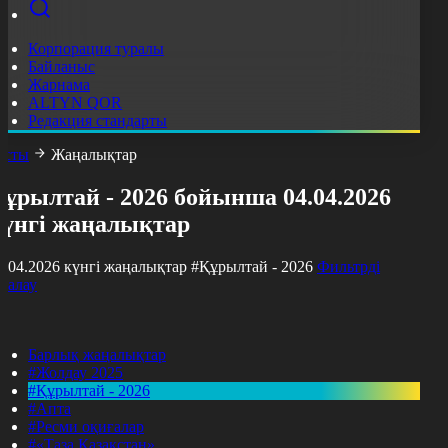
Корпорация туралы
Байланыс
Жарнама
ALTYN QOR
Редакция стандарты
асты
Жаңалықтар
ұрылтай - 2026 бойынша 04.04.2026
күнгі жаңалықтар
4.04.2026 күнгі жаңалықтар
#Құрылтай - 2026
Фильтрді
азалау
Барлық жаңалықтар
#Жолдау 2025
#Құрылтай - 2026
#Апта
#Ресми оқиғалар
#«Таза Қазақстан»