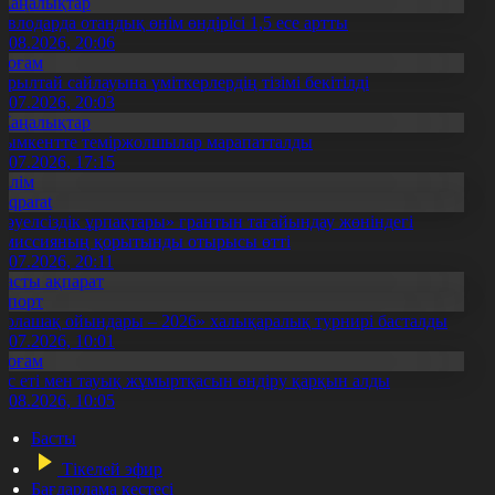
Жаңалықтар
авлодарда отандық өнім өндірісі 1,5 есе артты
5.08.2026, 20:06
Қоғам
ұрылтай сайлауына үміткерлердің тізімі бекітілді
3.07.2026, 20:03
Жаңалықтар
ымкентте теміржолшылар марапатталды
1.07.2026, 17:15
Білім
Aqparat
Тәуелсіздік ұрпақтары» грантын тағайындау жөніндегі
омиссияның қорытынды отырысы өтті
1.07.2026, 20:11
Басты ақпарат
Спорт
Болашақ ойындары – 2026» халықаралық турнирі басталды
0.07.2026, 10:01
Қоғам
ұс еті мен тауық жұмыртқасын өндіру қарқын алды
7.08.2026, 10:05
Басты
Тікелей эфир
Бағдарлама кестесі