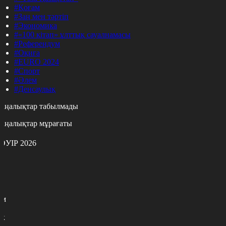
#Қоғам
#Заң мен тәртіп
#Экономика
#«100 кітап» ұлттық сауалнамасы
#Референдум
#Оқиға
#EURO 2024
#Спорт
#Әлем
#Денсаулық
аңалықтар табылмады
аңалықтар мұрағаты
ӘУІР 2026
с
с
р
с
м
н
к