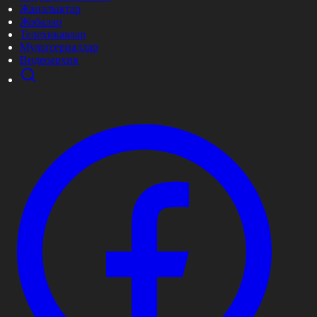
Жаңалықтар
Жобалар
Телехикаялар
Мультсериалдар
Видеоархив