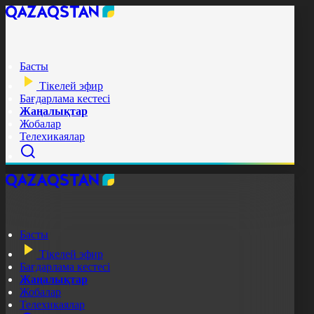
Басты
Тікелей эфир
Бағдарлама кестесі
Жаңалықтар
Жобалар
Телехикаялар
Басты
Тікелей эфир
Бағдарлама кестесі
Жаңалықтар
Жобалар
Телехикаялар