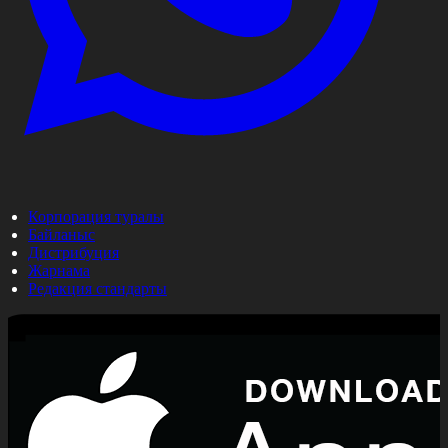
Корпорация туралы
Байланыс
Дистрибуция
Жарнама
Редакция стандарты