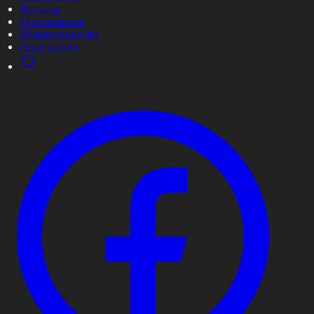
Жобалар
Телехикаялар
Мультсериалдар
Видеоархив