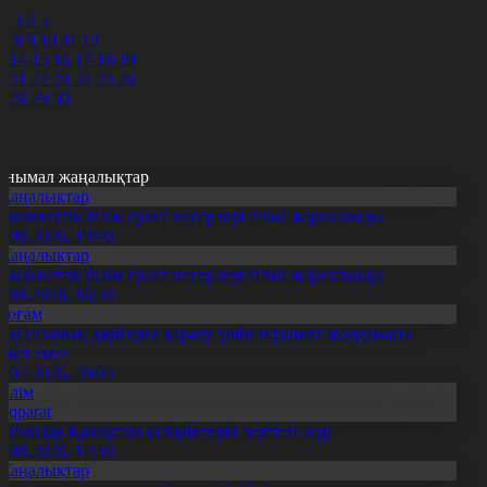
1
2
3
4
5
7
8
9
10
11
12
3
14
15
16
17
18
19
0
21
22
23
24
25
26
7
28
29
30
анымал жаңалықтар
Жаңалықтар
емлекеттік білім грант иегерлері тізімі жарияланды
7.08.2026, 19:46
Жаңалықтар
емлекеттік білім грант иегерлері тізімі жарияланды
7.08.2026, 16:50
Қоғам
нді салалық дәрігерге қаралу үшін терапевт жолдамасы
ажет емес
0.07.2026, 20:05
Білім
Aqparat
апондар Қазақстан өсімдіктерін зерттеп жүр
4.08.2026, 17:30
Жаңалықтар