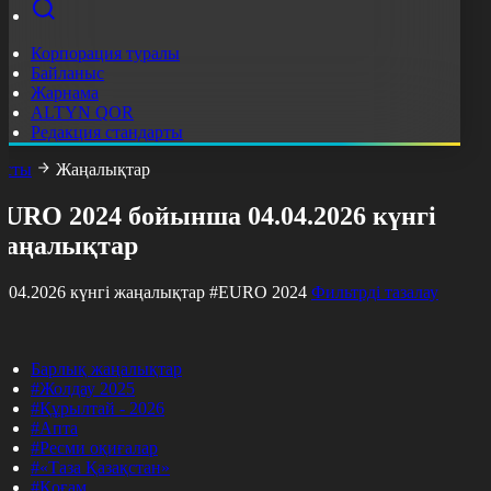
Корпорация туралы
Байланыс
Жарнама
ALTYN QOR
Редакция стандарты
асты
Жаңалықтар
EURO 2024 бойынша 04.04.2026 күнгі
жаңалықтар
4.04.2026 күнгі жаңалықтар
#EURO 2024
Фильтрді тазалау
Барлық жаңалықтар
#Жолдау 2025
#Құрылтай - 2026
#Апта
#Ресми оқиғалар
#«Таза Қазақстан»
#Қоғам