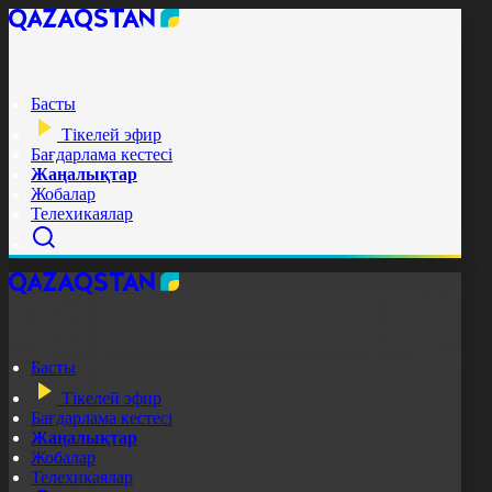
Басты
Тікелей эфир
Бағдарлама кестесі
Жаңалықтар
Жобалар
Телехикаялар
Басты
Тікелей эфир
Бағдарлама кестесі
Жаңалықтар
Жобалар
Телехикаялар