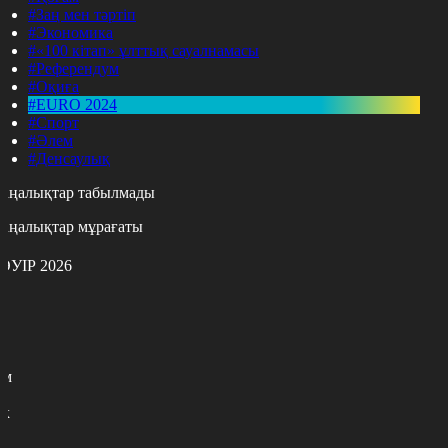
#Заң мен тәртіп
#Экономика
#«100 кітап» ұлттық сауалнамасы
#Референдум
#Оқиға
#EURO 2024
#Спорт
#Әлем
#Денсаулық
аңалықтар табылмады
аңалықтар мұрағаты
ӘУІР 2026
с
с
р
с
м
н
к
0