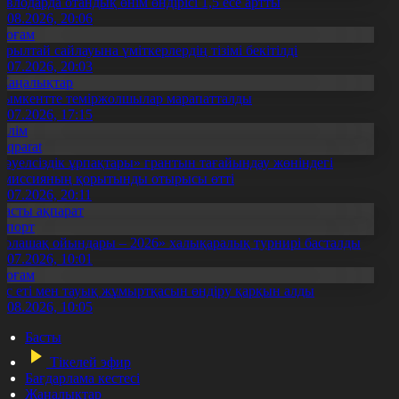
авлодарда отандық өнім өндірісі 1,5 есе артты
5.08.2026, 20:06
Қоғам
ұрылтай сайлауына үміткерлердің тізімі бекітілді
3.07.2026, 20:03
Жаңалықтар
ымкентте теміржолшылар марапатталды
1.07.2026, 17:15
Білім
Aqparat
Тәуелсіздік ұрпақтары» грантын тағайындау жөніндегі
омиссияның қорытынды отырысы өтті
1.07.2026, 20:11
Басты ақпарат
Спорт
Болашақ ойындары – 2026» халықаралық турнирі басталды
0.07.2026, 10:01
Қоғам
ұс еті мен тауық жұмыртқасын өндіру қарқын алды
7.08.2026, 10:05
Басты
Тікелей эфир
Бағдарлама кестесі
Жаңалықтар