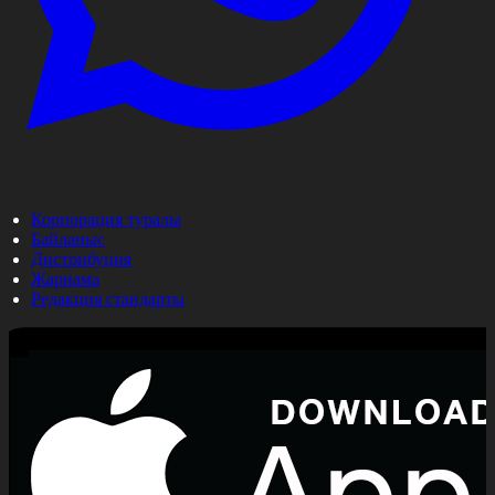
Корпорация туралы
Байланыс
Дистрибуция
Жарнама
Редакция стандарты