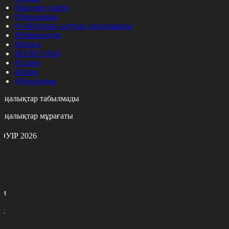
#Заң мен тәртіп
#Экономика
#«100 кітап» ұлттық сауалнамасы
#Референдум
#Оқиға
#EURO 2024
#Спорт
#Әлем
#Денсаулық
аңалықтар табылмады
аңалықтар мұрағаты
ӘУІР 2026
с
с
р
с
м
н
к
0