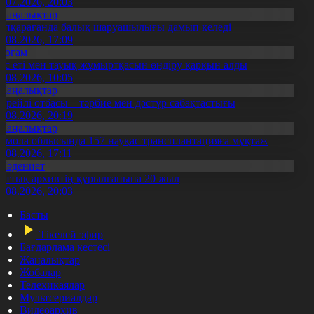
3.07.2026, 20:03
Жаңалықтар
үпқарағанда балық шаруашылығы дамып келеді
7.08.2026, 17:09
Қоғам
ұс еті мен тауық жұмыртқасын өндіру қарқын алды
7.08.2026, 10:05
Жаңалықтар
ерейлі отбасы – тәрбие мен дәстүр сабақтастығы
7.08.2026, 20:19
Жаңалықтар
қмола облысында 157 науқас трансплантацияға мұқтаж
6.08.2026, 17:11
Мәдениет
лттық архивтің құрылғанына 20 жыл
5.08.2026, 20:03
Басты
Тікелей эфир
Бағдарлама кестесі
Жаңалықтар
Жобалар
Телехикаялар
Мультсериалдар
Видеоархив