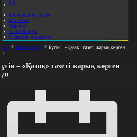
Корпорация туралы
Байланыс
Жарнама
ALTYN QOR
Редакция стандарты
асты
Жаңалықтар
Бүгін – «Қазақ» газеті жарық көрген
үн
үгін – «Қазақ» газеті жарық көрген
күн