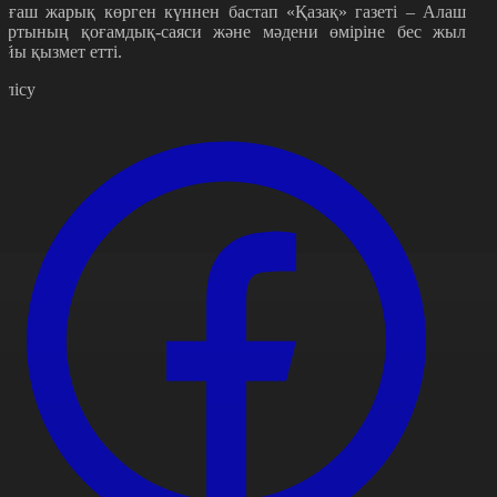
лғаш жарық көрген күннен бастап «Қазақ» газеті – Алаш
ұртының қоғамдық-саяси және мәдени өміріне бес жыл
ойы қызмет етті.
өлісу