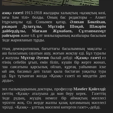
Қазақ» газеті
1913-1918 жылдары халықтың «қазақтың көзі,
ұлағы һәм тілі» болды. Оның бас редакторы – Ахмет
айтұрсынұлы еді. Сонымен қатар,
Әлихан Бөкейхан,
іржақып Дулатұлы, Мұстафа Шоқай, Шәкәрім
ұдайбердіұлы, Мағжан Жұмабаев, Сұлтанмахмұт
орайғыров
және т.б. ұлт зиялыларының жазбалары басылым
етінде жарияланып тұрды.
лттық демократиялық бағыттағы басылымның мақсаты –
лаш баласының сауатын ашу, жоғын жоқтау еді. Бұл туралы
лы жазушы
Мұхтар Әуезов
былай дейді:
«Қазақ» газеті
ел
ертінің себебін ұғып, емін біліп, күшін бір жерге жинап,
атша саясатына қарсылық ойлап, құрғақ уайымнан іске
арай аяқ басамыз деп талап қыла бастаған уақытқа тура
елді. Бұл тұтынған жолда «Қазақ» газеті өз міндетін дөп
тқарды».
арих ғылымдарының докторы, профессор
Мәмбет Қойгелді:
Газеттің «Қазақ» аталуына да мән беру керек. Газеттің
етінде рудың, жүздің немесе бір аймақтың мәселесі
өтерілген жоқ. Ол жерде жалпы қазақ қоғамының мәселесі
өтерілді. «Қазақ» - ұлттық мәселені көтерген газет»,-дейді.