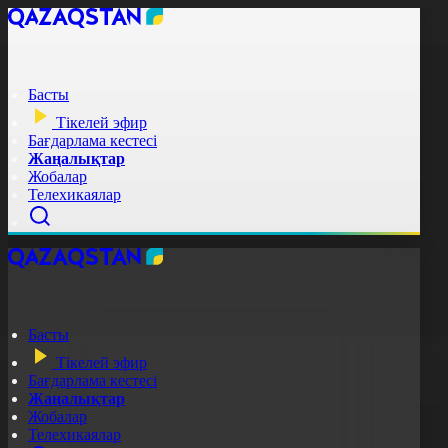
Басты
Тікелей эфир
Бағдарлама кестесі
Жаңалықтар
Жобалар
Телехикаялар
Басты
Тікелей эфир
Бағдарлама кестесі
Жаңалықтар
Жобалар
Телехикаялар