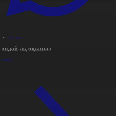
#Портал
Сондай-ақ оқыңыз
арлығы