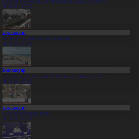
ыр өңірінде құрылыс қарқыны жеті есеге ұлғайды
7.08.2026, 17:13
Жаңалықтар
ҚО-да сүт фермасы іске қосылды
7.08.2026, 17:12
Жаңалықтар
үпқарағанда балық шаруашылығы дамып келеді
7.08.2026, 17:09
Жаңалықтар
л жаңалықтарына шолу
7.08.2026, 17:08