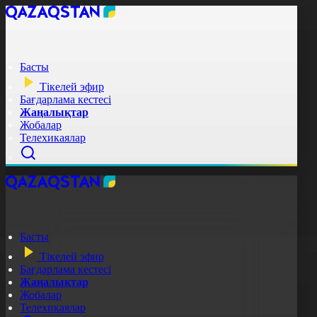
Басты
Тікелей эфир
Бағдарлама кестесі
Жаңалықтар
Жобалар
Телехикаялар
Басты
Тікелей эфир
Бағдарлама кестесі
Жаңалықтар
Жобалар
Телехикаялар