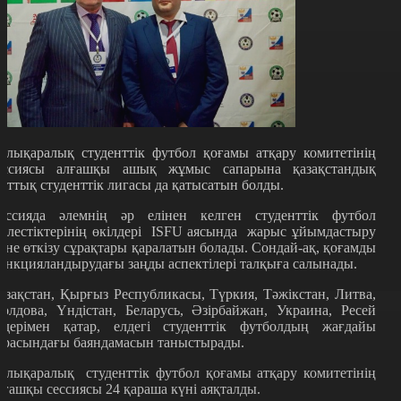
алықаралық студенттік футбол қоғамы атқару комитетінің
ессиясы алғашқы ашық жұмыс сапарына қазақстандық
лттық студенттік лигасы да қатысатын болды.
ессияда әлемнің әр елінен келген студенттік футбол
ірлестіктерінің өкілдері ISFU аясында жарыс ұйымдастыру
әне өткізу сұрақтары қаралатын болады. Сондай-ақ, қоғамды
ункцияландырудағы заңды аспектілері талқыға салынады.
азақстан, Қырғыз Республикасы, Түркия, Тәжікстан, Литва,
олдова, Үндістан, Беларусь, Әзірбайжан, Украина, Ресей
лдерімен қатар, елдегі студенттік футболдың жағдайы
урасындағы баяндамасын таныстырады.
алықаралық студенттік футбол қоғамы атқару комитетінің
лғашқы сессиясы 24 қараша күні аяқталды.