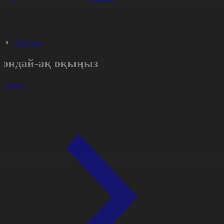
#Портал
Сондай-ақ оқыңыз
арлығы