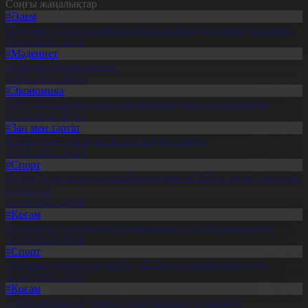
Соңғы жаңалықтар
#Әлем
Нетаньяху Газаға қатысты бейбіт жоспарды қабылдаған жоқ
10.08.2026, 20:37
#Мәдениет
Абайдан қалған қазына
10.08.2026, 20:15
#Экономика
СҚО-да 25 инвестициялық меморандумға қол қойылды
10.08.2026, 20:13
#Заң мен тәртіп
Елімізде қолдан ақша жасайтындар азайды
10.08.2026, 20:10
#Спорт
Жазғы Азия ойындарына Қазақстаннан 500-ге жуық спортшы
қатысады
10.08.2026, 20:09
#Қоғам
Алматыда 7 жарым мың тұрғын жаңа пәтерге көшіріледі
10.08.2026, 20:08
#Спорт
«Болашақ ойындары-2026»: 453 млн қаралым жиналды
10.08.2026, 20:07
#Қоғам
7 өңірге қоныс аударып, 7 млн теңге алуға болады