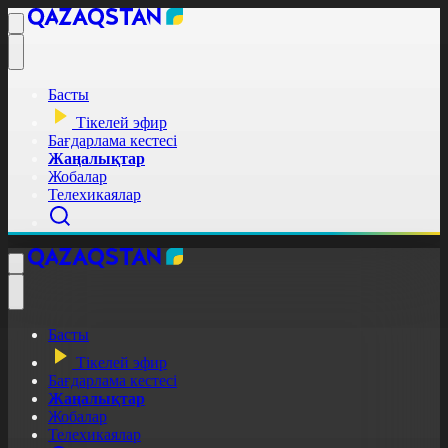
Басты
Тікелей эфир
Бағдарлама кестесі
Жаңалықтар
Жобалар
Телехикаялар
Басты
Тікелей эфир
Бағдарлама кестесі
Жаңалықтар
Жобалар
Телехикаялар