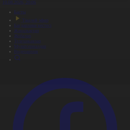
10.08.2026, 20:06
Басты
Тікелей эфир
Бағдарлама кестесі
Жаңалықтар
Жобалар
Телехикаялар
Мультсериалдар
Видеоархив