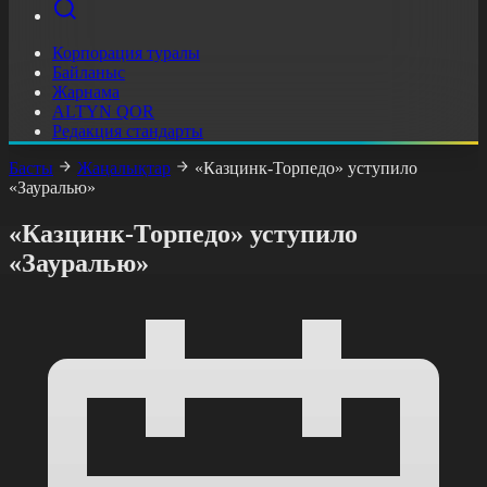
Корпорация туралы
Байланыс
Жарнама
ALTYN QOR
Редакция стандарты
Басты
Жаңалықтар
«Казцинк-Торпедо» уступило
«Зауралью»
«Казцинк-Торпедо» уступило
«Зауралью»