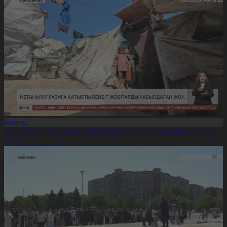
#Әлем
Нетаньяху Газаға қатысты бейбіт жоспарды қабылдаған жоқ
10.08.2026, 20:37