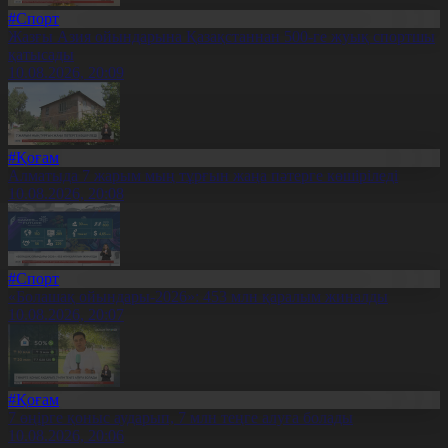
#Спорт
Жазғы Азия ойындарына Қазақстаннан 500-ге жуық спортшы
қатысады
10.08.2026, 20:09
#Қоғам
Алматыда 7 жарым мың тұрғын жаңа пәтерге көшіріледі
10.08.2026, 20:08
#Спорт
«Болашақ ойындары-2026»: 453 млн қаралым жиналды
10.08.2026, 20:07
#Қоғам
7 өңірге қоныс аударып, 7 млн теңге алуға болады
10.08.2026, 20:06