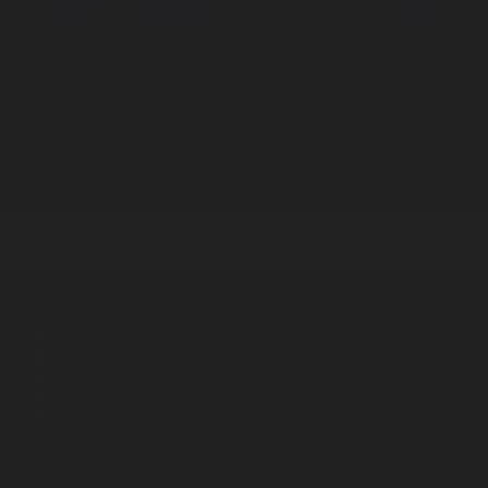
Корпорация туралы
Байланыс
Дистрибуция
Жарнама
Редакция стандарты