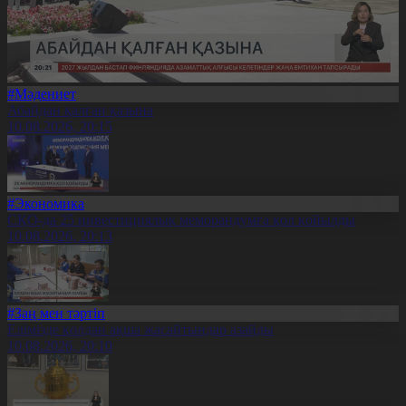
#Мәдениет
Абайдан қалған қазына
10.08.2026, 20:15
#Экономика
СҚО-да 25 инвестициялық меморандумға қол қойылды
10.08.2026, 20:13
#Заң мен тәртіп
Елімізде қолдан ақша жасайтындар азайды
10.08.2026, 20:10