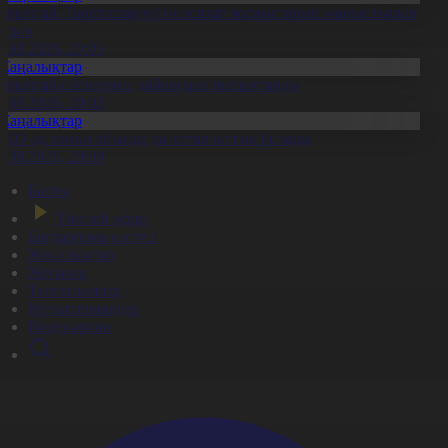
ұрылтай: Партиялар үгіт-насихат жұмыстарын жалғастырып
атыр
6.08.2026, 20:05
Жаңалықтар
ұрылтай сайлауына дайындық пысықталды
6.08.2026, 20:02
Жаңалықтар
ҚО-да тамыз айында да аптап ыстық болады
6.08.2026, 20:00
Басты
Тікелей эфир
Бағдарлама кестесі
Жаңалықтар
Жобалар
Телехикаялар
Мультсериалдар
Видеоархив