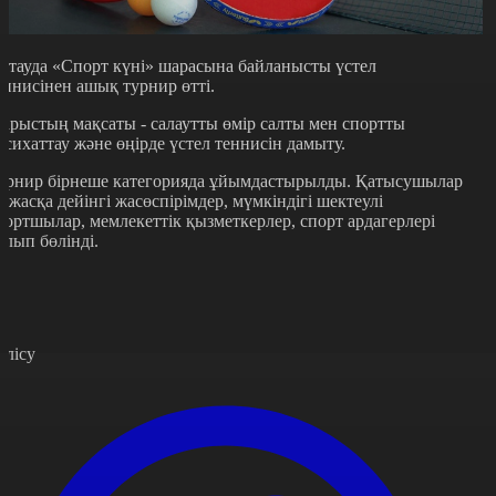
қтауда «Спорт күні» шарасына байланысты үстел
еннисінен ашық турнир өтті.
арыстың мақсаты - салаутты өмір салты мен спортты
асихаттау және өңірде үстел теннисін дамыту.
урнир бірнеше категорияда ұйымдастырылды. Қатысушылар
6 жасқа дейінгі жасөспірімдер, мүмкіндігі шектеулі
портшылар, мемлекеттік қызметкерлер, спорт ардагерлері
олып бөлінді.
өлісу