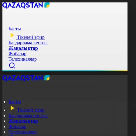
Басты
Тікелей эфир
Бағдарлама кестесі
Жаңалықтар
Жобалар
Телехикаялар
Басты
Тікелей эфир
Бағдарлама кестесі
Жаңалықтар
Жобалар
Телехикаялар