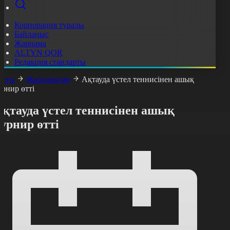
Корпорация туралы
Байланыс
Жарнама
ALTYN QOR
Редакция стандарты
асты
Жаңалықтар
Ақтауда үстел теннисінен ашық
урнир өтті
Ақтауда үстел теннисінен ашық
урнир өтті