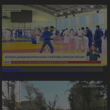
Жаңалықтар
0 елдің дзюдошылары өзара тәжірибе алмасып жатыр
6.08.2026, 20:22