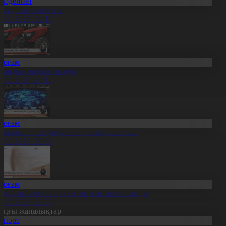
Мәдениет
әстүр мен креатив
8.08.2026, 20:13
Қоғам
тандық өндіріс өрледі
8.08.2026, 20:11
Қоғам
ұрылыс — ел дамуының қозғаушы күші
8.08.2026, 20:09
Қоғам
идай импортына уақытша тыйым салынды
8.08.2026, 20:07
оңғы жаңалықтар
Спорт