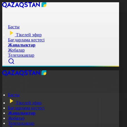
Басты
Тікелей эфир
Бағдарлама кестесі
Жаңалықтар
Жобалар
Телехикаялар
Басты
Тікелей эфир
Бағдарлама кестесі
Жаңалықтар
Жобалар
Телехикаялар