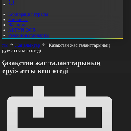
Корпорация туралы
Байланыс
Жарнама
ALTYN QOR
Редакция стандарты
асты
Жаңалықтар
«Қазақстан жас таланттарының
еруі» атты кеш өтеді
«Қазақстан жас таланттарының
еруі» атты кеш өтеді