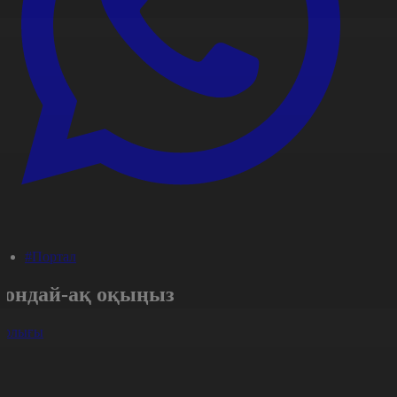
#Портал
Сондай-ақ оқыңыз
арлығы