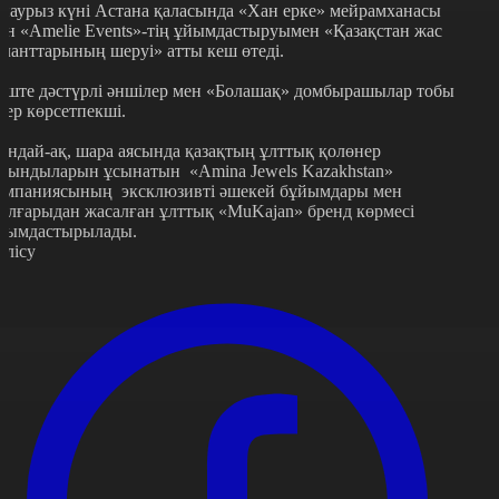
 наурыз күні Астана қаласында «Хан ерке» мейрамханасы
ен «Amelie Events»-тің ұйымдастыруымен «Қазақстан жас
аланттарының шеруі» атты кеш өтеді.
еште дәстүрлі әншілер мен «Болашақ» домбырашылар тобы
нер көрсетпекші.
ондай-ақ, шара аясында қазақтың ұлттық қолөнер
уындыларын ұсынатын «Amina Jewels Kazakhstan»
омпаниясының эксклюзивті әшекей бұйымдары мен
ылғарыдан жасалған ұлттық «MuKajan» бренд көрмесі
йымдастырылады.
өлісу