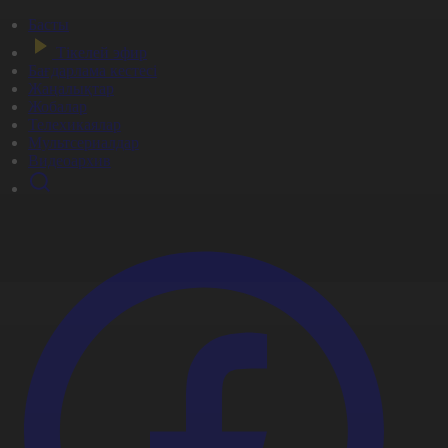
Басты
Тікелей эфир
Бағдарлама кестесі
Жаңалықтар
Жобалар
Телехикаялар
Мультсериалдар
Видеоархив