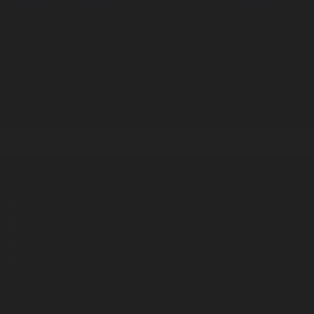
Корпорация туралы
Байланыс
Дистрибуция
Жарнама
Редакция стандарты