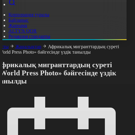
Корпорация туралы
Байланыс
Жарнама
ALTYN QOR
Редакция стандарты
асты
Жаңалықтар
Африкалық мигранттардың суреті
World Press Photo» бәйгесінде үздік танылды
Африкалық мигранттардың суреті
World Press Photo» бәйгесінде үздік
танылды