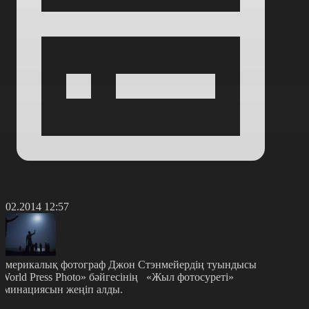
8.02.2014 12:57
мерикалық фотограф Джон Стэнмейердің туындысы
World Press Photo» бәйгесінің «Жыл фотосуреті»
оминациясын жеңіп алды.