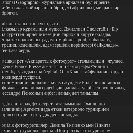
National Geographic» журналына арналған бұл еңбекте
жибути жағажайларының біріндегі африкалық мигранттар
үсірілген.
здік деп танылған туындыға
ділқазылар құрамының мүшесі Джиллиан Эделстайн «Бір
ана суреттен бірнеше кезеңнін тарихын көруге болады.
ұнда технологияның адам өміріндегі рөлі, жаһандану,
играция, кедейшілік, адамгершілік көріністері байқалады»,
еген баға берді.
лғашқы рет «Ақпараттық фотосурет» аталымының жүлдесі
Agence France-Press» агенттігінің фотографы Филипп
опестің туындысына берілді. Ол «Хаян» тайфунынан зардап
еккендерді түсірген.
сы номинация бойынша келесі жүлдеге Болгария астанасы –
офиядағы әскери лагердегі қашқындар түсірілген италиялық
лессандро Пенсоның еңбегі лайық деп танылды.
Үздік спорттық фотосурет» аталымында Эмилиано
азалвиидің Аргентинада өткен ватерполо турнирінен
үсірілген суреттері үздік деп танылды.
есейлік фотосуретшілер Данила Ткаченко мен Никита
охованың туындыларына «Портреттік фотосуреттер»