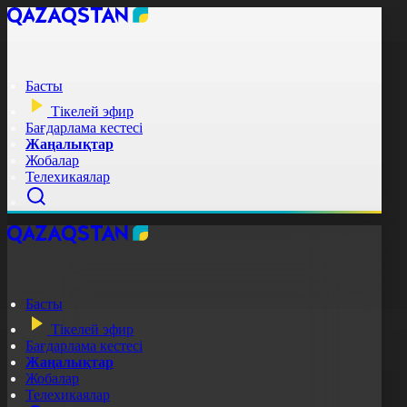
Басты
Тікелей эфир
Бағдарлама кестесі
Жаңалықтар
Жобалар
Телехикаялар
Басты
Тікелей эфир
Бағдарлама кестесі
Жаңалықтар
Жобалар
Телехикаялар