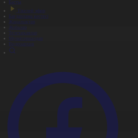
Басты
Тікелей эфир
Бағдарлама кестесі
Жаңалықтар
Жобалар
Телехикаялар
Мультсериалдар
Видеоархив