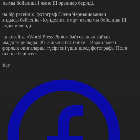
талымы бойынша І және ІІІ орындар берілді.
ағы бір ресейлік фотограф Елена Чернышованың
уындысы бәйгенің «Күнделікті өмір» аталымы бойынша ІІІ
рынды иеленді.
йта кетейік, «World Press Photo» бәйгесі жыл сайын
йымдастырылады. 2013 жылы бас бәйге Израильдегі
еррорлық оқиғаларды түсіргені үшін швед фотографы Поля
ансенге берілген.
өлісу