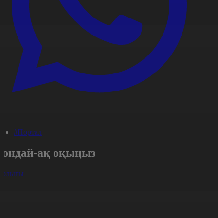
#Портал
Сондай-ақ оқыңыз
арлығы