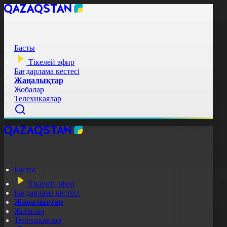
Басты
Тікелей эфир
Бағдарлама кестесі
Жаңалықтар
Жобалар
Телехикаялар
Басты
Тікелей эфир
Бағдарлама кестесі
Жаңалықтар
Жобалар
Телехикаялар