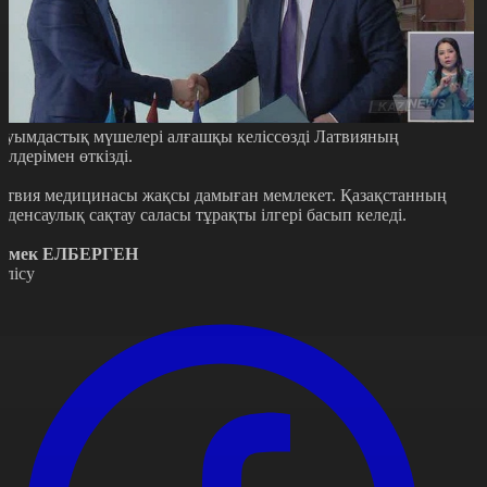
ауымдастық мүшелері алғашқы келіссөзді Латвияның
кілдерімен өткізді.
атвия медицинасы жақсы дамыған мемлекет. Қазақстанның
а денсаулық сақтау саласы тұрақты ілгері басып келеді.
рмек ЕЛБЕРГЕН
өлісу