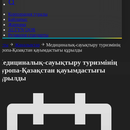
Корпорация туралы
Байланыс
Жарнама
ALTYN QOR
Редакция стандарты
асты
Жаңалықтар
Медициналық-сауықтыру туризмінің
уропа-Қазақстан қауымдастығы құрылды
Медициналық-сауықтыру туризмінің
Еуропа-Қазақстан қауымдастығы
құрылды