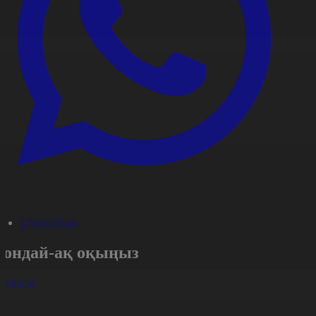
#Денсаулық
Сондай-ақ оқыңыз
арлығы