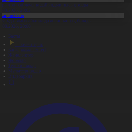
ұрылтай сайлауына дайындық пысықталды
6.08.2026, 20:02
Жаңалықтар
ҚО-да тамыз айында да аптап ыстық болады
6.08.2026, 20:00
Басты
Тікелей эфир
Бағдарлама кестесі
Жаңалықтар
Жобалар
Телехикаялар
Мультсериалдар
Видеоархив