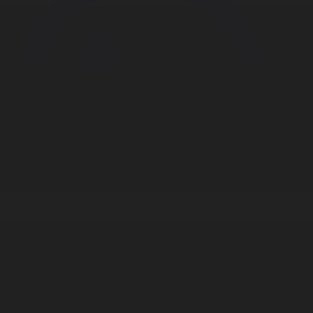
Корпорация туралы
Байланыс
Дистрибуция
Жарнама