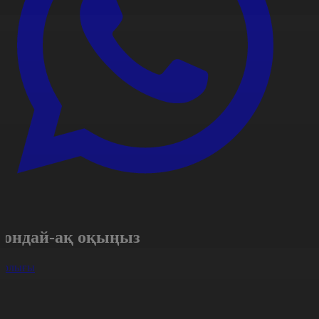
Сондай-ақ оқыңыз
арлығы