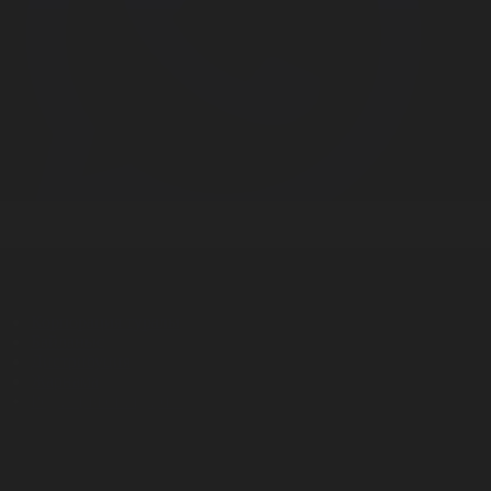
Корпорация туралы
Байланыс
Дистрибуция
Жарнама
Редакция стандарты