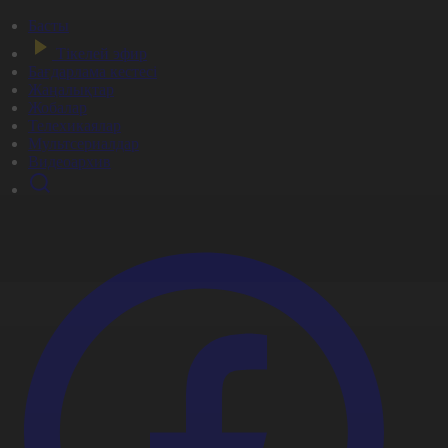
Басты
Тікелей эфир
Бағдарлама кестесі
Жаңалықтар
Жобалар
Телехикаялар
Мультсериалдар
Видеоархив