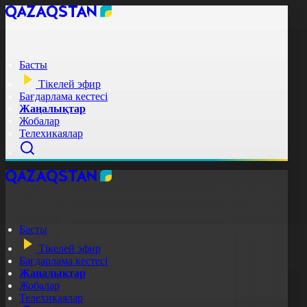
Басты
Тікелей эфир
Бағдарлама кестесі
Жаңалықтар
Жобалар
Телехикаялар
Басты
Тікелей эфир
Бағдарлама кестесі
Жаңалықтар
Жобалар
Телехикаялар