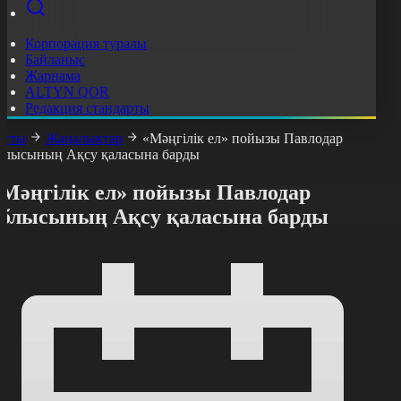
Корпорация туралы
Байланыс
Жарнама
ALTYN QOR
Редакция стандарты
асты
Жаңалықтар
«Мәңгілік ел» пойызы Павлодар
блысының Ақсу қаласына барды
«Мәңгілік ел» пойызы Павлодар
облысының Ақсу қаласына барды