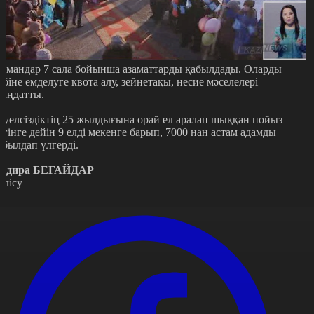
амандар 7 сала бойынша азаматтарды қабылдады. Оларды
өбіне емделуге квота алу, зейнетақы, несие мәселелері
лаңдатты.
әуелсіздіктің 25 жылдығына орай ел аралап шыққан пойыз
үгінге дейін 9 елді мекенге барып, 7000 нан астам адамды
абылдап үлгерді.
ндира БЕГАЙДАР
өлісу