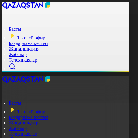
Басты
Тікелей эфир
Бағдарлама кестесі
Жаңалықтар
Жобалар
Телехикаялар
Басты
Тікелей эфир
Бағдарлама кестесі
Жаңалықтар
Жобалар
Телехикаялар