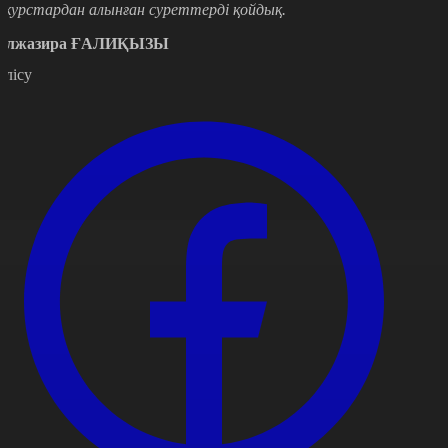
акурстардан алынған суреттерді қойдық.
үлжазира ҒАЛИҚЫЗЫ
өлісу