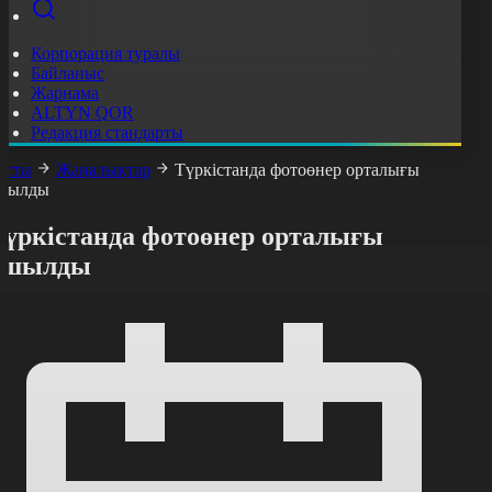
Корпорация туралы
Байланыс
Жарнама
ALTYN QOR
Редакция стандарты
асты
Жаңалықтар
Түркістанда фотоөнер орталығы
шылды
Түркістанда фотоөнер орталығы
ашылды