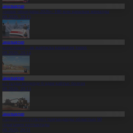
Жаңалықтар
Болашақ ойындары-2026»: 180 млн қаралым жиналды
7.08.2026, 20:15
Жаңалықтар
қкерегешың – ақ жартасқа қашалған тарих
7.08.2026, 20:14
Жаңалықтар
иыл тұзды көлдерде 6 адам қайтыс болған
7.08.2026, 20:13
Жаңалықтар
резидент солтүстіктегі тұрғындарды облыстың 90
ылдығымен құттықтады
7.08.2026, 20:11