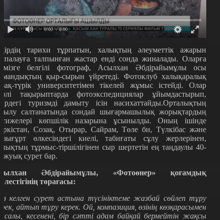
0:00
/ 0:00
ңірдің тарихи тұрпатын, халықтың әлеуметтік ажарын
аспалауға талпынған жастар енді сонда жиналады. Оларға
лімізге белгілі фотограф, Асылхан Әбдірайымұлы осы
амандықтың қыр-сырын үйретеді. Фотоклуб халықаралық
азақ-түрік университетімен тікелей жұмыс істейді. Олар
үрлі тақырыптарда фотоэкспедициялар ұйымдастырып,
ңірдегі туризмді дамыту ісін насихаттайды.Орталықтың
шылу салтанатында сондай шығармашылық жорықтардың
әтижелері көпшілік назарына ұсынылды. Оның ішінде
үркістан, Созақ, Отырар, Сайрам, Төле би, Түлкібас және
азығұрт өлкесіндегі киелі, табиғаты сұлу жерлерінен,
алықтың тұрмыс-тіршілігінен сыр шертетін ең таңдаулы 40-
а жуық сурет бар.
сылхан Әбдірайымұлы, «Фотоөнер» қоғамдық
ірлестігінің төрағасы:
ез келген сурет астына түсініктеме жазбай сөйлеп тұру
ерек, айтып тұру керек. Ой, компазиция, өзінің көзқарасымен
ысалы, кесенені, бір сәтті адам байқай бермейтін жақсы