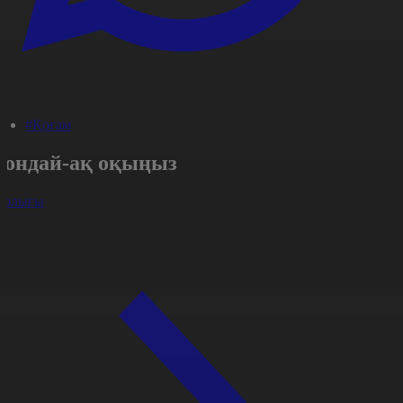
#Қоғам
Сондай-ақ оқыңыз
арлығы